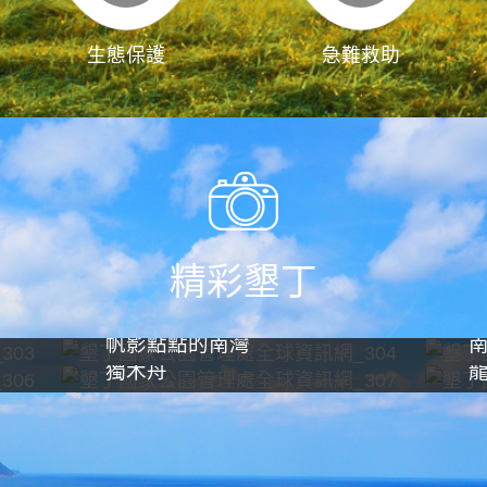
生態保護
急難救助
精彩墾丁
帆影點點的南灣
獨木舟