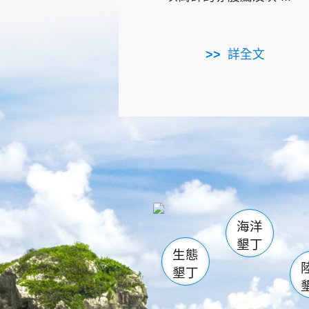
詳全文
龜山
海生館
出
恆春
萬里桐
龍鑾潭自
瓊麻館
關山
後壁
白砂
海洋
貓鼻
墾丁
生態
墾丁