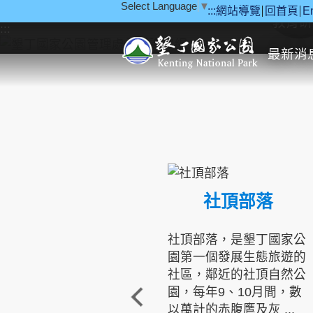
Select Language
▼
:::
網站導覽
回首頁
E
跳到主要內容區塊
教育研
:::
最新消
社頂部落
社頂部落，是墾丁國家公
園第一個發展生態旅遊的
社區，鄰近的社頂自然公
園，每年9、10月間，數
以萬計的赤腹鷹及灰 ...