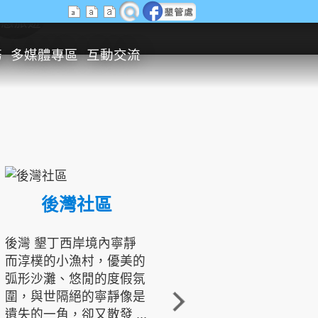
生態旅遊
務
多媒體專區
互動交流
後灣社區
國境之南生態文化發展協會
後灣 墾丁西岸境內寧靜
而淳樸的小漁村，優美的
龍坑地區為隆起的珊瑚礁
弧形沙灘、悠閒的度假氛
地形，由於地處鵝鑾鼻夾
圍，與世隔絕的寧靜像是
角的端點，冬季海浪拍打
遺失的一角，卻又散發 ...
著礁岸，旺盛的侵蝕作