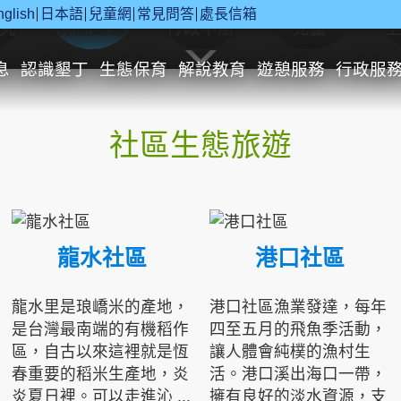
nglish
日本語
兒童網
常見問答
處長信箱
究
休閒遊憩
行政申辦
兒童
息
認識墾丁
生態保育
解說教育
遊憩服務
行政服
社區生態旅遊
龍水社區
港口社區
龍水里是琅嶠米的產地，
港口社區漁業發達，每年
是台灣最南端的有機稻作
四至五月的飛魚季活動，
區，自古以來這裡就是恆
讓人體會純樸的漁村生
春重要的稻米生產地，炎
活。港口溪出海口一帶，
炎夏日裡。可以走進沁 ...
擁有良好的淡水資源，支