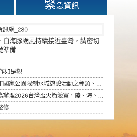
緊
急資訊
，白海豚颱風持續接近臺灣，請密切
變準備
應作如是觀
園限制水域遊憩活動之種類、範圍、時間及行為」，自即日生效。
6台灣盃火箭競賽，陸、海、空域警戒及協調相關事宜，因颱風備案事宜
整修