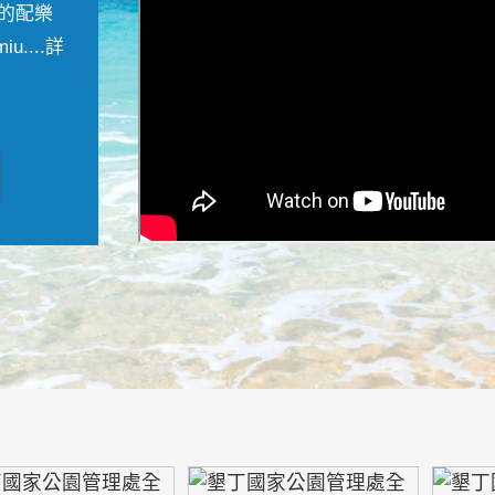
的配樂
....
詳