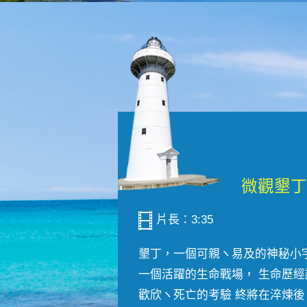
片長：3:35
墾丁，一個可親ヽ易及的神秘小
一個活躍的生命戰場， 生命歷經
歡欣ヽ死亡的考驗 終將在淬煉後