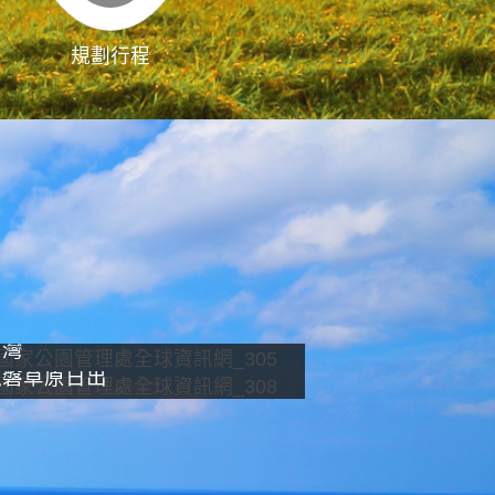
規劃行程
影像直播
南灣
龍磐草原日出