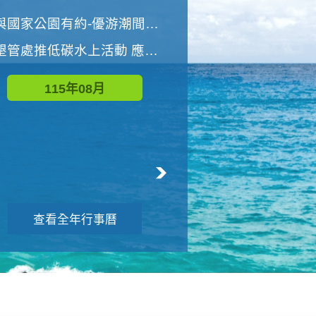
世界地球清潔日 墾管處辦理「2026年墾丁國家公園沙灘淨灘活動」
與國家公園有約-優游潮間探險者
墾管處推低碳水上活動 應屆畢業生限額免費參加
115年09月
115年08月
查看全年行事曆