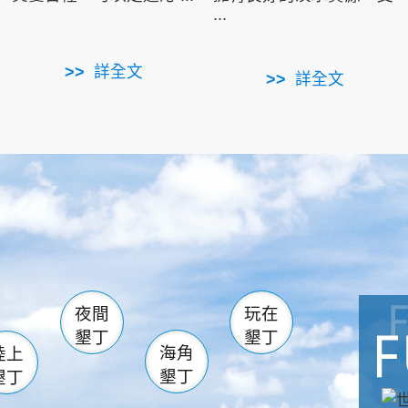
...
詳全文
詳全文
南仁湖
滿州
火
佳樂水
然中心
森林遊樂區
南灣
墾管處遊客中心
社頂公園
風吹沙
湖
船帆石
龍磐公園
香蕉灣
頭
砂島
龍坑
鵝鑾鼻
夜間
玩在
墾丁
墾丁
海角
陸上
墾丁
墾丁