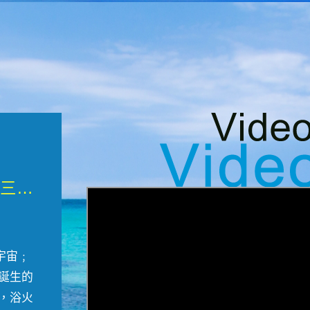
微觀墾丁三部曲 重生....
宇宙﹔
誕生的
，浴火