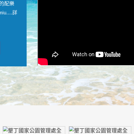
的配樂
....
詳