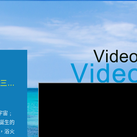
微觀墾丁三部曲 重生....
宇宙﹔
誕生的
，浴火