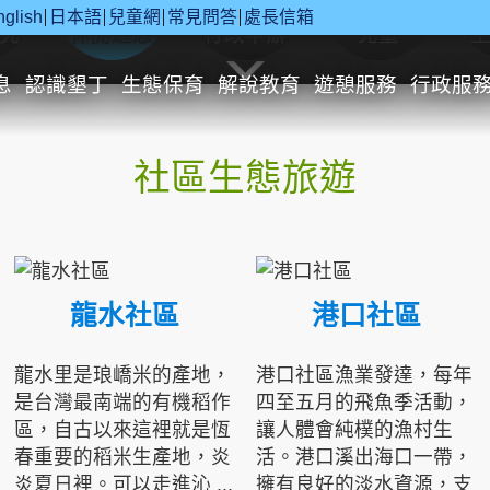
nglish
日本語
兒童網
常見問答
處長信箱
究
休閒遊憩
行政申辦
兒童
息
認識墾丁
生態保育
解說教育
遊憩服務
行政服
社區生態旅遊
龍水社區
港口社區
龍水里是琅嶠米的產地，
港口社區漁業發達，每年
是台灣最南端的有機稻作
四至五月的飛魚季活動，
區，自古以來這裡就是恆
讓人體會純樸的漁村生
春重要的稻米生產地，炎
活。港口溪出海口一帶，
炎夏日裡。可以走進沁 ...
擁有良好的淡水資源，支