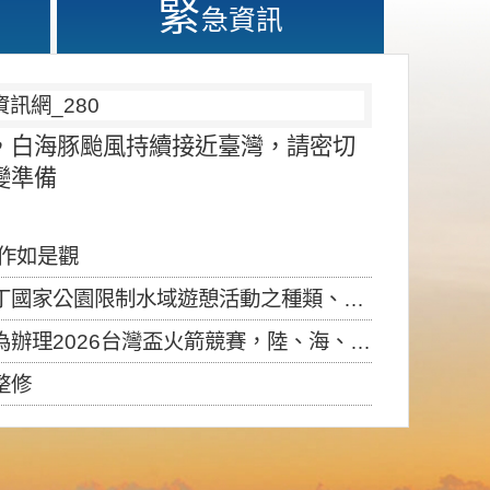
緊
急資訊
，白海豚颱風持續接近臺灣，請密切
變準備
應作如是觀
園限制水域遊憩活動之種類、範圍、時間及行為」，自即日生效。
6台灣盃火箭競賽，陸、海、空域警戒及協調相關事宜，因颱風備案事宜
整修