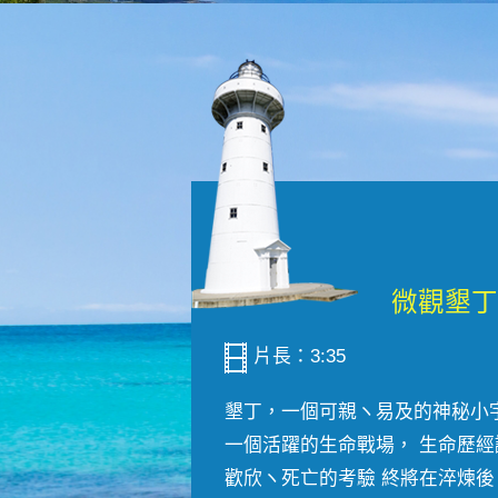
片長：3:35
墾丁，一個可親ヽ易及的神秘小
一個活躍的生命戰場， 生命歷經
歡欣ヽ死亡的考驗 終將在淬煉後