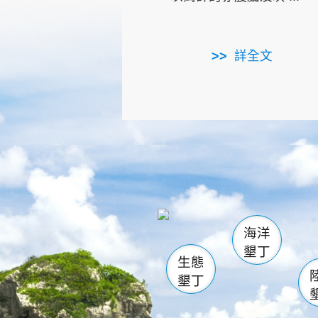
詳全文
龜山
海生館
出
恆春
萬里桐
龍鑾潭自
瓊麻館
關山
後壁
白砂
海洋
貓鼻
墾丁
生態
墾丁