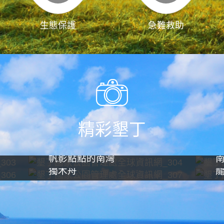
生態保護
急難救助
精彩墾丁
帆影點點的南灣
獨木舟