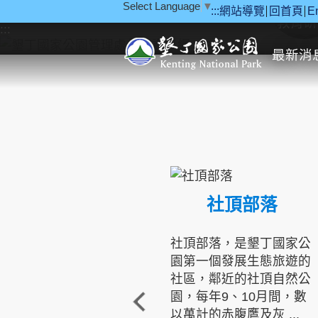
Select Language
▼
:::
網站導覽
回首頁
E
跳到主要內容區塊
教育研
:::
最新消
社頂部落
社頂部落，是墾丁國家公
園第一個發展生態旅遊的
社區，鄰近的社頂自然公
園，每年9、10月間，數
以萬計的赤腹鷹及灰 ...