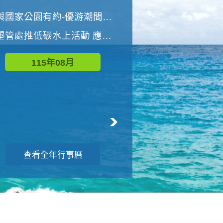
世界地球清潔日 墾管處辦理「2026年墾丁國家公園沙灘淨灘活動」
與國家公園有約-優游潮間探險者
墾管處推低碳水上活動 應屆畢業生限額免費參加
115年09月
115年08月
查看全年行事曆