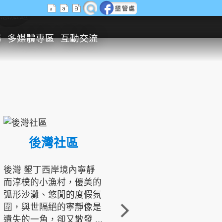
生態旅遊
務
多媒體專區
互動交流
後灣社區
國境之南生態文化發展協會
後灣 墾丁西岸境內寧靜
而淳樸的小漁村，優美的
龍坑地區為隆起的珊瑚礁
弧形沙灘、悠閒的度假氛
地形，由於地處鵝鑾鼻夾
圍，與世隔絕的寧靜像是
角的端點，冬季海浪拍打
遺失的一角，卻又散發 ...
著礁岸，旺盛的侵蝕作