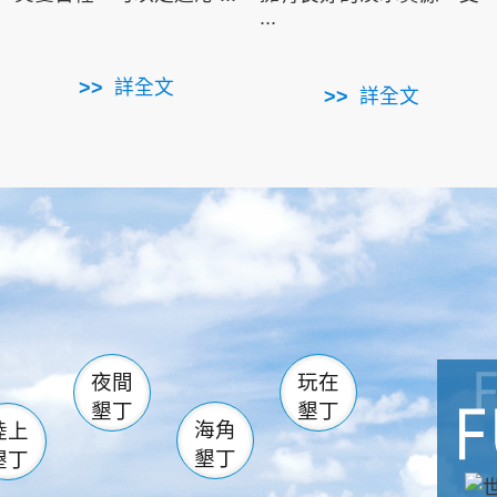
...
詳全文
詳全文
南仁湖
滿州
火
佳樂水
然中心
森林遊樂區
南灣
墾管處遊客中心
社頂公園
風吹沙
湖
船帆石
龍磐公園
香蕉灣
頭
砂島
龍坑
鵝鑾鼻
夜間
玩在
墾丁
墾丁
海角
陸上
墾丁
墾丁