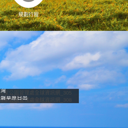
規劃行程
影像直播
南灣
龍磐草原日出