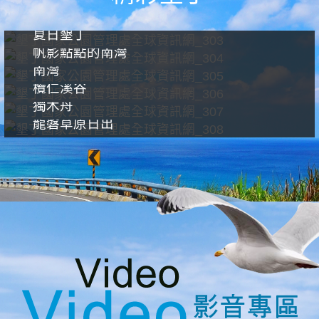
夏日墾丁
帆影點點的南灣
南灣
欖仁溪谷
獨木舟
龍磐草原日出