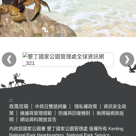
:::
政風信箱
中英日雙語詞彙
隱私權政策
資訊安全政
策
維護與管理規範
防護與回復機制
無障礙網頁說
明
網站資料開放宣告
內政部國家公園署 墾丁國家公園管理處 版權所有 Kenting
National Park Headquarters, National Park Service,