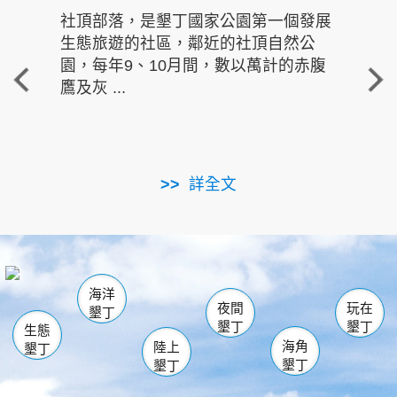
社頂部落，是墾丁國家公園第一個發展
龍水
生態旅遊的社區，鄰近的社頂自然公
的有
園，每年9、10月間，數以萬計的赤腹
重要
鷹及灰 ...
走進沁 
詳全文
南仁湖
龜山
海生館
滿州
出火
恆春
佳樂水
萬里桐
龍鑾潭自然中心
森林遊樂區
瓊麻館
南灣
關山
墾管處遊客中心
社頂公園
風吹沙
後壁湖
船帆石
白砂
海洋
龍磐公園
香蕉灣
貓鼻頭
砂島
龍坑
鵝鑾鼻
夜間
玩在
墾丁
墾丁
墾丁
生態
海角
陸上
墾丁
墾丁
墾丁