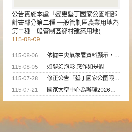
公告實施本處「變更墾丁國家公園細部
計畫部分第二種 一般管制區農業用地為
第二種一般管制區鄉村建築用地(....
115-08-09
115-08-06
依據中央氣象署資料顯示，白海豚颱風持續接近臺灣，請密切注意動向及早完成防災應變準備
115-08-05
如夢幻泡影 應作如是觀
115-07-28
修正公告「墾丁國家公園限制水域遊憩活動之種類、範圍、時間及行為」，自即日生效。
115-07-21
國家太空中心為辦理2026台灣盃火箭競賽，陸、海、空域警戒及協調相關事宜，因颱風備案事宜