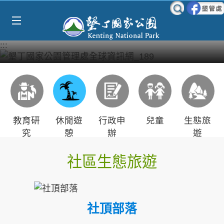
Select Language
▼
跳到主要內容區塊
:::
教育研
休閒遊
行政申
兒童
生態旅
究
憩
辦
遊
社區生態旅遊
社頂部落