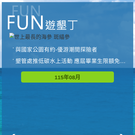
與國家公園有約-優游潮間探險者
墾管處推低碳水上活動 應屆畢業生限額免費參加
115年08月