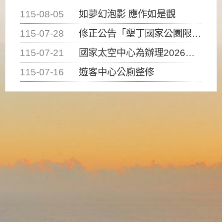
115-08-05
如夢幻泡影 應作如是觀
115-07-28
修正公告「墾丁國家公園限制水域遊憩活動之種類、範圍、時間及行為」，自即日生效。
115-07-21
國家太空中心為辦理2026台灣盃火箭競賽，陸、海、空域警戒及協調相關事宜，因颱風備案事宜
115-07-16
遊客中心公廁整修