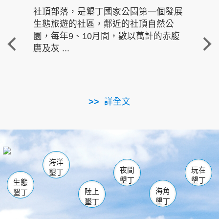
社頂部落，是墾丁國家公園第一個發展
龍水
生態旅遊的社區，鄰近的社頂自然公
的有
園，每年9、10月間，數以萬計的赤腹
重要
鷹及灰 ...
走進沁 
詳全文
南仁湖
龜山
海生館
滿州
出火
恆春
佳樂水
萬里桐
龍鑾潭自然中心
森林遊樂區
瓊麻館
南灣
關山
墾管處遊客中心
社頂公園
風吹沙
後壁湖
船帆石
白砂
海洋
龍磐公園
香蕉灣
貓鼻頭
砂島
龍坑
鵝鑾鼻
夜間
玩在
墾丁
墾丁
墾丁
生態
海角
陸上
墾丁
墾丁
墾丁