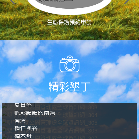
生態保護預約申請
精彩墾丁
夏日墾丁
帆影點點的南灣
南灣
欖仁溪谷
獨木舟