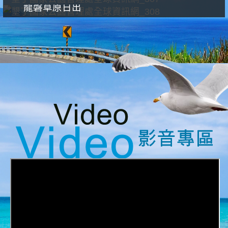
龍磐草原日出