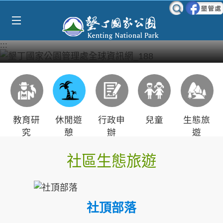
Select Language
▼
跳到主要內容區塊
:::
教育研
休閒遊
行政申
兒童
生態旅
究
憩
辦
遊
社區生態旅遊
社頂部落