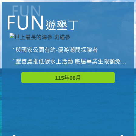
與國家公園有約-優游潮間探險者
墾管處推低碳水上活動 應屆畢業生限額免費參加
115年08月