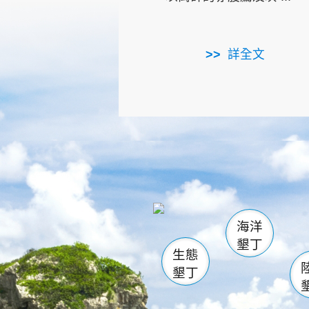
詳全文
龜山
海生館
出
恆春
萬里桐
龍鑾潭自
瓊麻館
關山
後壁
白砂
海洋
貓鼻
墾丁
生態
墾丁