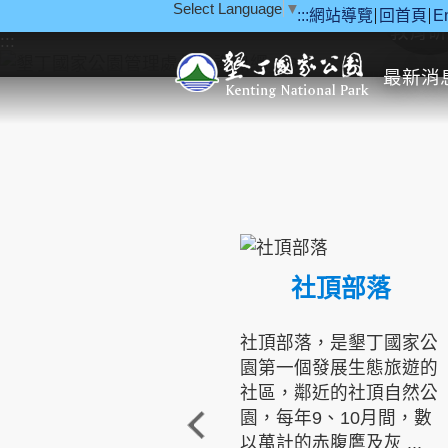
Select Language
▼
:::
網站導覽
回首頁
E
跳到主要內容區塊
教育研
:::
最新消
社頂部落
社頂部落，是墾丁國家公
園第一個發展生態旅遊的
社區，鄰近的社頂自然公
園，每年9、10月間，數
以萬計的赤腹鷹及灰 ...