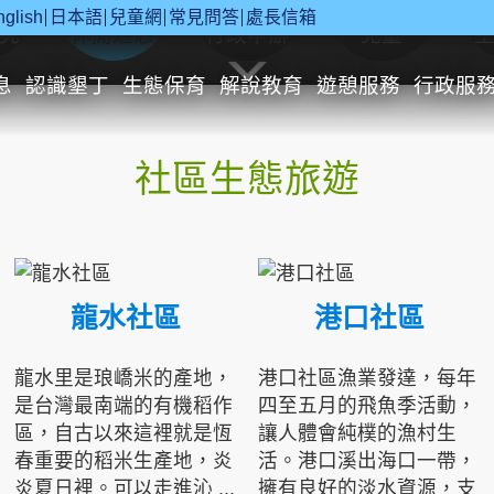
nglish
日本語
兒童網
常見問答
處長信箱
究
休閒遊憩
行政申辦
兒童
息
認識墾丁
生態保育
解說教育
遊憩服務
行政服
社區生態旅遊
龍水社區
港口社區
龍水里是琅嶠米的產地，
港口社區漁業發達，每年
是台灣最南端的有機稻作
四至五月的飛魚季活動，
區，自古以來這裡就是恆
讓人體會純樸的漁村生
春重要的稻米生產地，炎
活。港口溪出海口一帶，
炎夏日裡。可以走進沁 ...
擁有良好的淡水資源，支