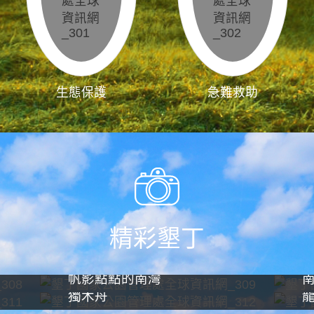
生態保護
急難救助
精彩墾丁
帆影點點的南灣
獨木舟