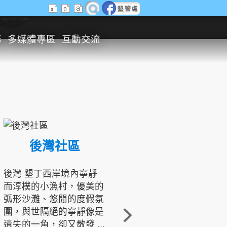
生態旅遊
務
多媒體專區
互動交流
後灣社區
國境之南生態文化發展協會
後灣 墾丁西岸境內寧靜
而淳樸的小漁村，優美的
龍坑地區為隆起的珊瑚礁
弧形沙灘、悠閒的度假氛
地形，由於地處鵝鑾鼻夾
圍，與世隔絕的寧靜像是
角的端點，冬季海浪拍打
遺失的一角，卻又散發 ...
著礁岸，旺盛的侵蝕作