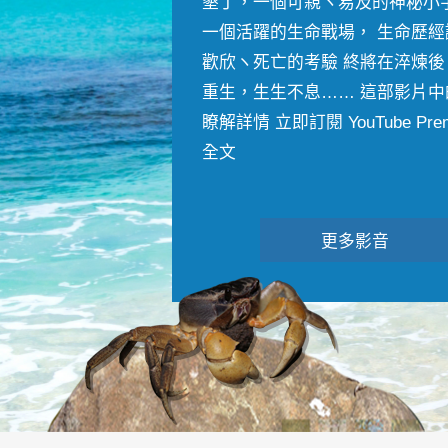
墾丁，一個可親ヽ易及的神秘小
一個活躍的生命戰場， 生命歷經
歡欣ヽ死亡的考驗 終將在淬煉後
重生，生生不息…… 這部影片中
瞭解詳情 立即訂閱 YouTube Premiu
全文
更多影音