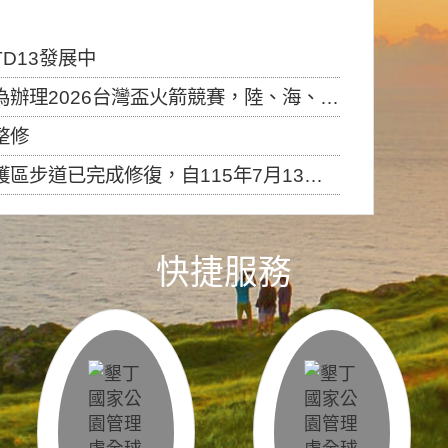
D13發展中
6台灣盃火箭競賽，陸、海、空域警戒及協調相關事宜，因颱風備案事宜
整修
，自115年7月13日（星期一）起恢復開放入園，歡迎民眾依規定申請入園....
快捷服務