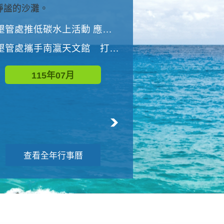
與國家公園有約-優游潮間
墾管處推低碳水上活動 應屆畢業生限額免費參加
墾管處推低碳水上活動 應屆畢業生限額
墾管處攜手南瀛天文館 打造沉浸式天文探索營隊
115年08月
115年07月
查看全年行事曆