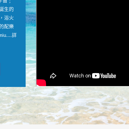
宇宙﹔
誕生的
，浴火
的配樂
....
詳