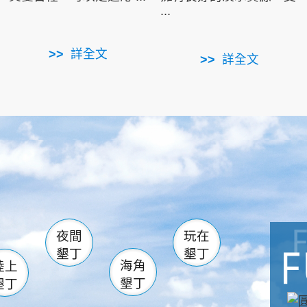
...
詳全文
詳全文
南仁湖
滿州
火
佳樂水
然中心
森林遊樂區
南灣
墾管處遊客中心
社頂公園
風吹沙
湖
船帆石
龍磐公園
香蕉灣
頭
砂島
龍坑
鵝鑾鼻
夜間
玩在
墾丁
墾丁
海角
陸上
墾丁
墾丁