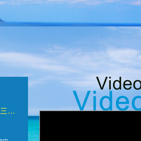
微觀墾丁三部曲 重生....