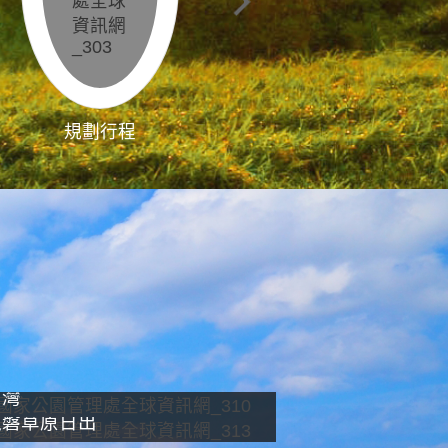
規劃行程
影像直播
南灣
龍磐草原日出