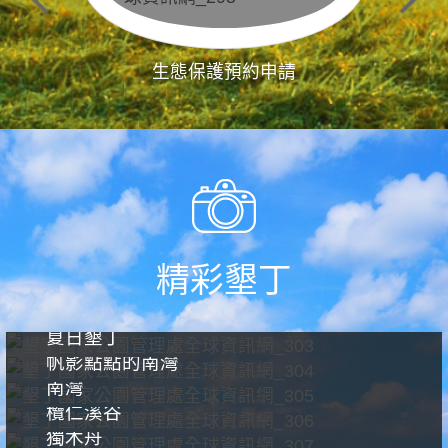
生態保護預約申請
精彩墾丁
夏日墾丁
帆影點點的南灣
南灣
欖仁溪谷
獨木舟