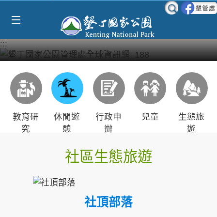
Select Language
▼
跳到主要內容區塊
:::
教育研
休閒遊
行政申
兒童
生態旅
究
憩
辦
遊
社區生態旅遊
社頂部落