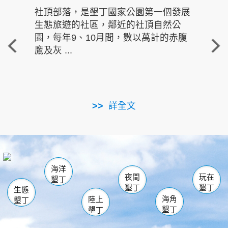
社頂部落，是墾丁國家公園第一個發展
龍水
生態旅遊的社區，鄰近的社頂自然公
的有
園，每年9、10月間，數以萬計的赤腹
重要
鷹及灰 ...
走進沁 
詳全文
南仁湖
龜山
海生館
滿州
出火
恆春
佳樂水
萬里桐
龍鑾潭自然中心
森林遊樂區
瓊麻館
南灣
關山
墾管處遊客中心
社頂公園
風吹沙
後壁湖
船帆石
白砂
海洋
龍磐公園
香蕉灣
貓鼻頭
砂島
龍坑
鵝鑾鼻
夜間
玩在
墾丁
墾丁
墾丁
生態
海角
陸上
墾丁
墾丁
墾丁