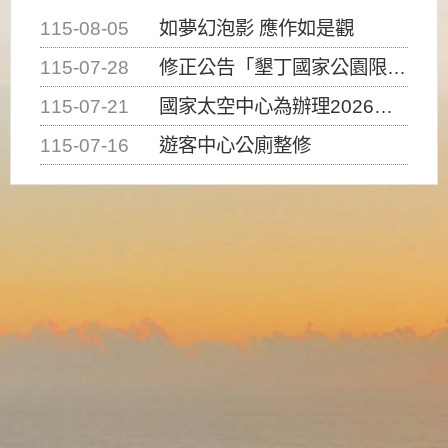
115-08-05
如夢幻泡影 應作如是觀
115-07-28
修正公告「墾丁國家公園限制水域遊憩活動之種類、範圍、時間及行為」，自即日生效。
115-07-21
國家太空中心為辦理2026台灣盃火箭競賽，陸、海、空域警戒及協調相關事宜，因颱風備案事宜
115-07-16
遊客中心公廁整修