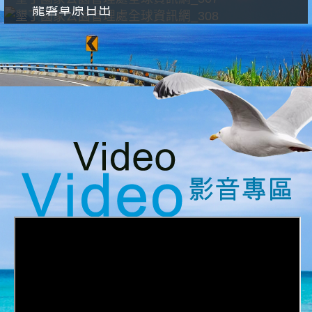
龍磐草原日出