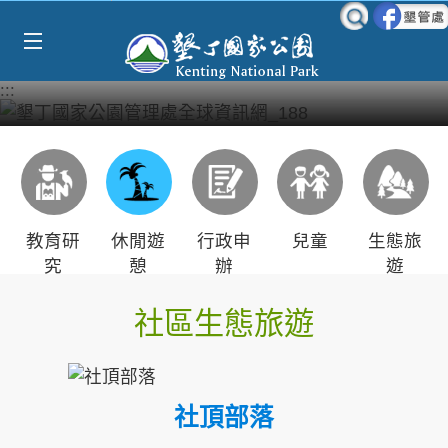
Select Language
▼
跳到主要內容區塊
:::
教育研
休閒遊
行政申
兒童
生態旅
究
憩
辦
遊
社區生態旅遊
社頂部落