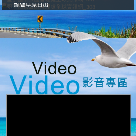
龍磐草原日出