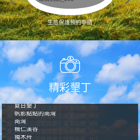
生態保護預約申請
精彩墾丁
夏日墾丁
帆影點點的南灣
南灣
欖仁溪谷
獨木舟