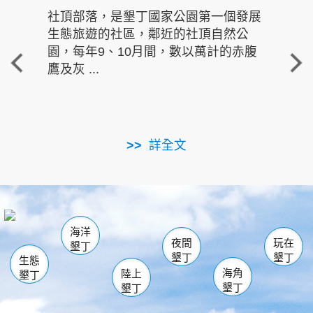
社頂部落，是墾丁國家公園第一個發展
龍水
生態旅遊的社區，鄰近的社頂自然公
的有
園，每年9、10月間，數以萬計的赤腹
重要
鷹及灰 ...
走進沁 
詳全文
南仁湖
龜山
海生館
滿州
出火
恆春
佳樂水
萬里桐
龍鑾潭自然中心
森林遊樂區
瓊麻館
南灣
關山
墾管處遊客中心
社頂公園
風吹沙
後壁湖
船帆石
白砂
海洋
龍磐公園
香蕉灣
貓鼻頭
砂島
龍坑
鵝鑾鼻
夜間
玩在
墾丁
墾丁
墾丁
生態
海角
陸上
墾丁
墾丁
墾丁