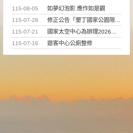
115-08-05
如夢幻泡影 應作如是觀
115-07-28
修正公告「墾丁國家公園限制水域遊憩活動之種類、範圍、時間及行為」，自即日生效。
115-07-21
國家太空中心為辦理2026台灣盃火箭競賽，陸、海、空域警戒及協調相關事宜，因颱風備案事宜
115-07-16
遊客中心公廁整修