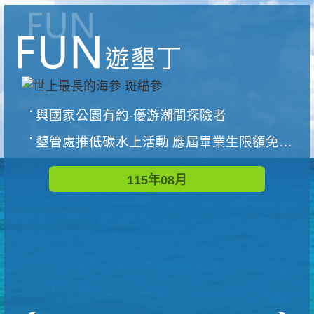
與國家公園有約-優游潮間探險者
墾管處推低碳水上活動 應屆畢業生限額免費參加
115年08月