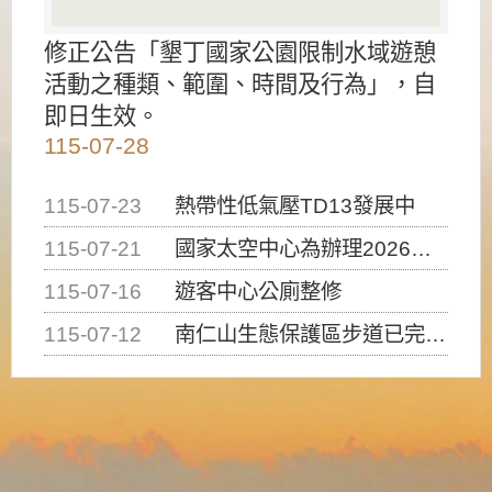
修正公告「墾丁國家公園限制水域遊憩
活動之種類、範圍、時間及行為」，自
即日生效。
115-07-28
115-07-23
熱帶性低氣壓TD13發展中
115-07-21
國家太空中心為辦理2026台灣盃火箭競賽，陸、海、空域警戒及協調相關事宜，因颱風備案事宜
115-07-16
遊客中心公廁整修
115-07-12
南仁山生態保護區步道已完成修復，自115年7月13日（星期一）起恢復開放入園，歡迎民眾依規定申請入園....