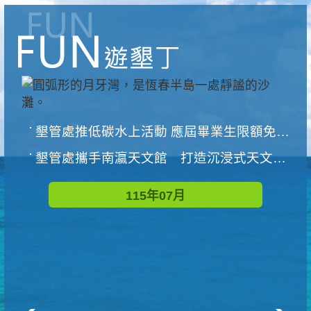
墾管處推低碳水上活動 應屆畢業生限額免費參加
墾管處攜手南瀛天文館 打造沉浸式天文探索營隊
115年07月