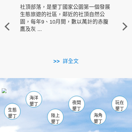
社頂部落，是墾丁國家公園第一個發展
龍水
生態旅遊的社區，鄰近的社頂自然公
的有
園，每年9、10月間，數以萬計的赤腹
重要
鷹及灰 ...
走進沁 
詳全文
南仁湖
龜山
海生館
滿州
出火
恆春
佳樂水
萬里桐
龍鑾潭自然中心
森林遊樂區
瓊麻館
南灣
關山
墾管處遊客中心
社頂公園
風吹沙
後壁湖
船帆石
白砂
海洋
龍磐公園
香蕉灣
貓鼻頭
砂島
龍坑
鵝鑾鼻
夜間
玩在
墾丁
墾丁
墾丁
生態
海角
陸上
墾丁
墾丁
墾丁