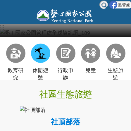
Select Language
▼
跳到主要內容區塊
:::
教育研
休閒遊
行政申
兒童
生態旅
究
憩
辦
遊
社區生態旅遊
社頂部落