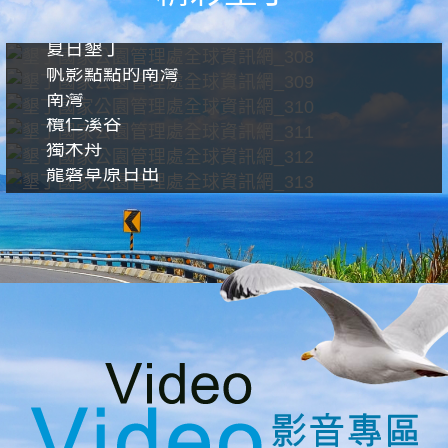
夏日墾丁
帆影點點的南灣
南灣
欖仁溪谷
獨木舟
龍磐草原日出