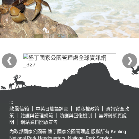
:::
政風信箱
中英日雙語詞彙
隱私權政策
資訊安全政
策
維護與管理規範
防護與回復機制
無障礙網頁說
明
網站資料開放宣告
內政部國家公園署 墾丁國家公園管理處 版權所有 Kenting
National Park Headquarters, National Park Service,