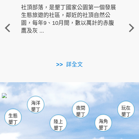
社頂部落，是墾丁國家公園第一個發展
龍水
生態旅遊的社區，鄰近的社頂自然公
的有
園，每年9、10月間，數以萬計的赤腹
重要
鷹及灰 ...
走進沁 
詳全文
南仁湖
龜山
海生館
滿州
出火
恆春
佳樂水
萬里桐
龍鑾潭自然中心
森林遊樂區
瓊麻館
南灣
關山
墾管處遊客中心
社頂公園
風吹沙
後壁湖
船帆石
白砂
海洋
龍磐公園
香蕉灣
貓鼻頭
砂島
龍坑
鵝鑾鼻
夜間
玩在
墾丁
墾丁
墾丁
生態
海角
陸上
墾丁
墾丁
墾丁