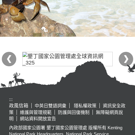
:::
政風信箱
中英日雙語詞彙
隱私權政策
資訊安全政
策
維護與管理規範
防護與回復機制
無障礙網頁說
明
網站資料開放宣告
內政部國家公園署 墾丁國家公園管理處 版權所有 Kenting
National Park Headquarters, National Park Service,