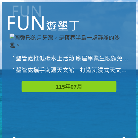
墾管處推低碳水上活動 應屆畢業生限額免費參加
墾管處攜手南瀛天文館 打造沉浸式天文探索營隊
115年07月