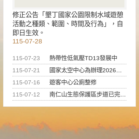
修正公告「墾丁國家公園限制水域遊憩
活動之種類、範圍、時間及行為」，自
即日生效。
115-07-28
115-07-23
熱帶性低氣壓TD13發展中
115-07-21
國家太空中心為辦理2026台灣盃火箭競賽，陸、海、空域警戒及協調相關事宜，因颱風備案事宜
115-07-16
遊客中心公廁整修
115-07-12
南仁山生態保護區步道已完成修復，自115年7月13日（星期一）起恢復開放入園，歡迎民眾依規定申請入園....