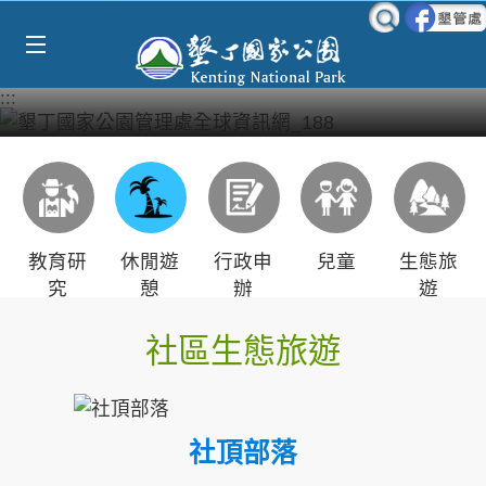
Select Language
▼
跳到主要內容區塊
:::
教育研
休閒遊
行政申
兒童
生態旅
究
憩
辦
遊
社區生態旅遊
社頂部落