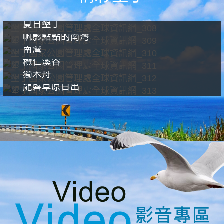
夏日墾丁
帆影點點的南灣
南灣
欖仁溪谷
獨木舟
龍磐草原日出