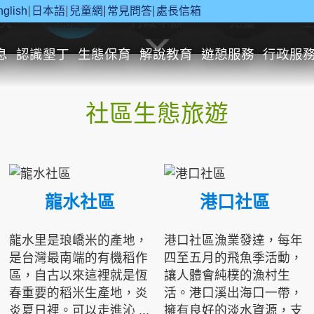
nglish
日本語
兒童網
常見問答
處長信箱
究
休閒遊憩
行政申辦
兒童
息
認識墾丁
生態保育
解說教育
遊憩服務
行政服
社區生態旅遊
龍水社區
港口社區
龍水里是琅嶠米的產地，
港口社區漁業發達，每年
是台灣最南端的有機稻作
四至五月的飛魚季活動，
區，自古以來這裡就是恆
讓人體會純樸的漁村生
春重要的稻米生產地，炎
活。港口溪出海口一帶，
炎夏日裡。可以走進沁 ...
擁有良好的淡水資源，支