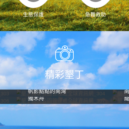
生態保護
急難救助
精彩墾丁
帆影點點的南灣
獨木舟