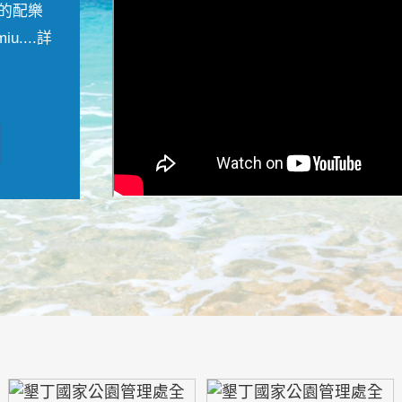
的配樂
....
詳