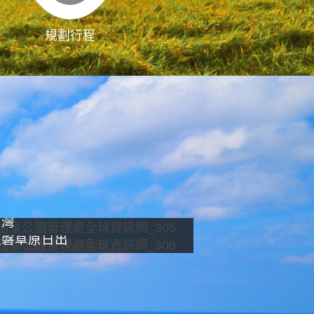
規劃行程
影像直播
南灣
龍磐草原日出