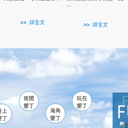
...
詳全文
詳全文
南仁湖
滿州
火
佳樂水
然中心
森林遊樂區
南灣
墾管處遊客中心
社頂公園
風吹沙
湖
船帆石
龍磐公園
香蕉灣
頭
砂島
龍坑
鵝鑾鼻
夜間
玩在
墾丁
墾丁
海角
陸上
墾丁
墾丁