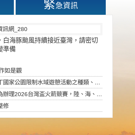
緊
急資訊
，白海豚颱風持續接近臺灣，請密切
變準備
應作如是觀
園限制水域遊憩活動之種類、範圍、時間及行為」，自即日生效。
6台灣盃火箭競賽，陸、海、空域警戒及協調相關事宜，因颱風備案事宜
整修