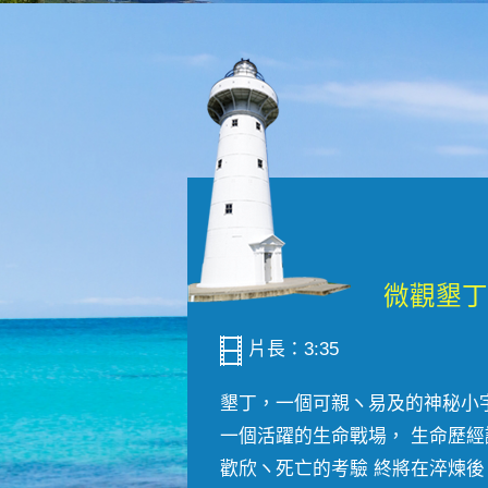
片長：3:35
墾丁，一個可親ヽ易及的神秘小
一個活躍的生命戰場， 生命歷經
歡欣ヽ死亡的考驗 終將在淬煉後