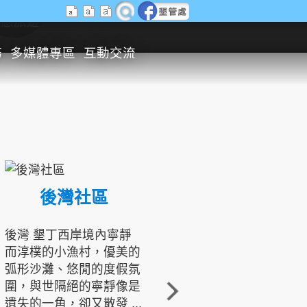
生態旅遊
務
多媒體專區
互動交流
後灣社區
國境之南生態文化發展協會
後灣 墾丁西岸境內寧靜
而淳樸的小漁村，優美的
龍坑地區為隆起的珊瑚礁
弧形沙灘、悠閒的度假氛
地形，由於地處鵝鑾鼻夾
圍，與世隔絕的寧靜像是
角的端點，冬季海浪拍打
遺失的一角，卻又散發 ...
著礁岸，旺盛的侵蝕作