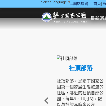
Select Language
▼
:::
網站導覽
回首頁
E
跳到主要內容區塊
教育研
:::
最新消
社頂部落
社頂部落，是墾丁國家公
園第一個發展生態旅遊的
社區，鄰近的社頂自然公
園，每年9、10月間，數
以萬計的赤腹鷹及灰 ...