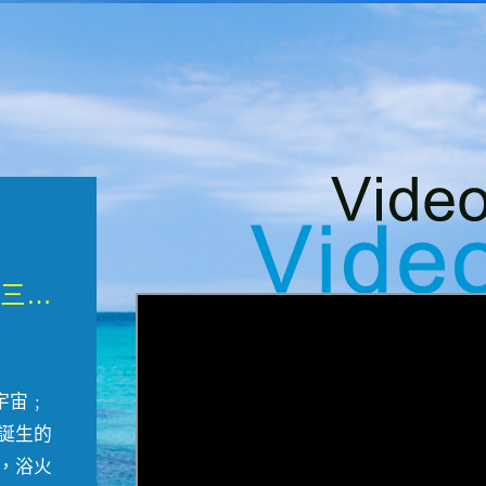
微觀墾丁三部曲 重生....
宇宙﹔
誕生的
，浴火