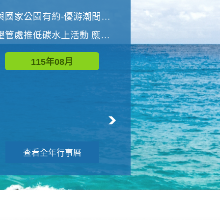
世界地球清潔日 墾管處辦理「2026年墾丁國家公園沙灘淨灘活動」
與國家公園有約-優游潮間探險者
墾管處推低碳水上活動 應屆畢業生限額免費參加
115年09月
115年08月
查看全年行事曆