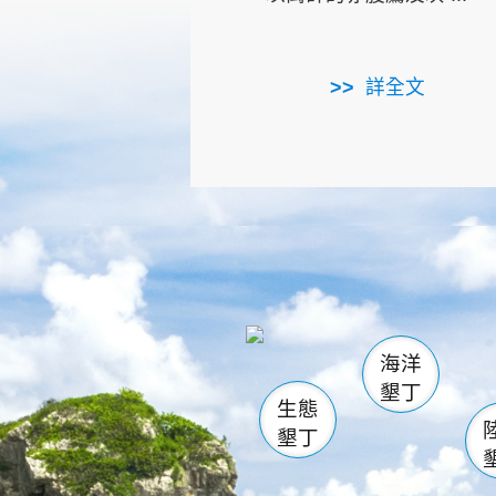
詳全文
龜山
海生館
出
恆春
萬里桐
龍鑾潭自
瓊麻館
關山
後壁
白砂
海洋
貓鼻
墾丁
生態
墾丁