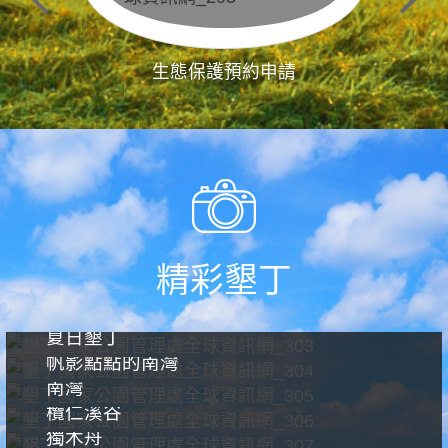
生態保護預約申請
精彩墾丁
夏日墾丁
帆影點點的南灣
南灣
欖仁溪谷
獨木舟