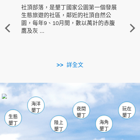
社頂部落，是墾丁國家公園第一個發展
龍水
生態旅遊的社區，鄰近的社頂自然公
的有
園，每年9、10月間，數以萬計的赤腹
重要
鷹及灰 ...
走進沁 
詳全文
南仁湖
龜山
海生館
滿州
出火
恆春
佳樂水
萬里桐
龍鑾潭自然中心
森林遊樂區
瓊麻館
南灣
關山
墾管處遊客中心
社頂公園
風吹沙
後壁湖
船帆石
白砂
海洋
龍磐公園
香蕉灣
貓鼻頭
砂島
龍坑
鵝鑾鼻
夜間
玩在
墾丁
墾丁
墾丁
生態
海角
陸上
墾丁
墾丁
墾丁