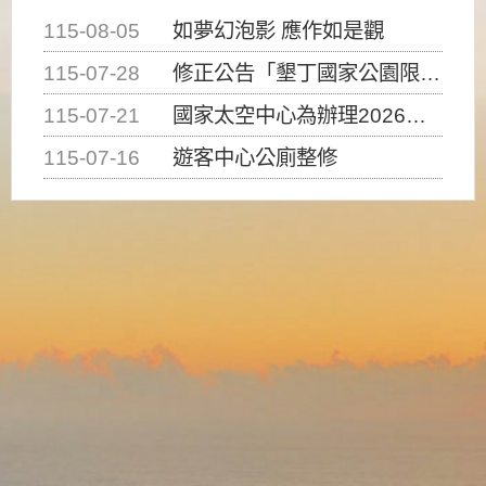
115-08-05
如夢幻泡影 應作如是觀
115-07-28
修正公告「墾丁國家公園限制水域遊憩活動之種類、範圍、時間及行為」，自即日生效。
115-07-21
國家太空中心為辦理2026台灣盃火箭競賽，陸、海、空域警戒及協調相關事宜，因颱風備案事宜
115-07-16
遊客中心公廁整修