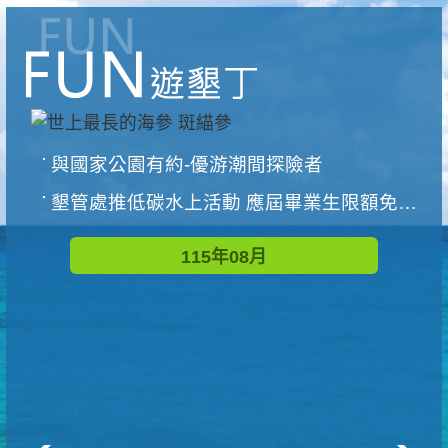
與國家公園有約-優游潮間探險者
墾管處推低碳水上活動 應屆畢業生限額免費參加
115年08月