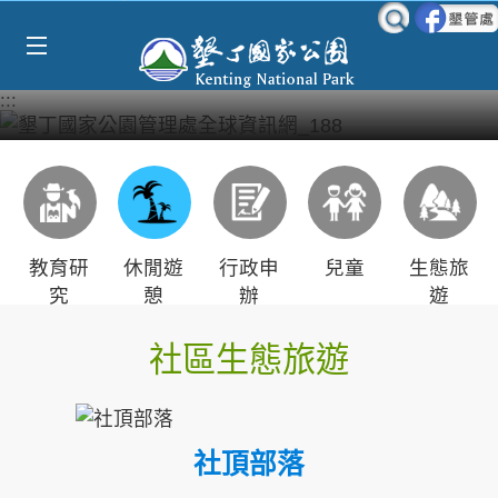
Select Language
▼
跳到主要內容區塊
:::
教育研
休閒遊
行政申
兒童
生態旅
究
憩
辦
遊
社區生態旅遊
社頂部落