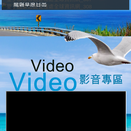
龍磐草原日出