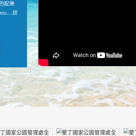
的配樂
....
詳