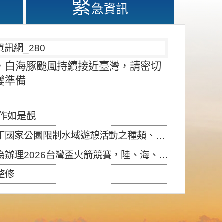
緊
急資訊
，白海豚颱風持續接近臺灣，請密切
變準備
應作如是觀
園限制水域遊憩活動之種類、範圍、時間及行為」，自即日生效。
6台灣盃火箭競賽，陸、海、空域警戒及協調相關事宜，因颱風備案事宜
整修