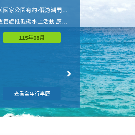
世界地球清潔日 墾管處辦理「2026年墾丁國家公園沙灘淨灘活動」
與國家公園有約-優游潮間探險者
墾管處推低碳水上活動 應屆畢業生限額免費參加
115年09月
115年08月
查看全年行事曆