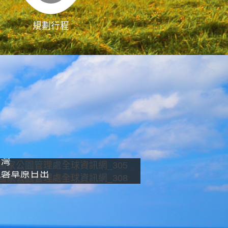
規劃行程
影像直播
南灣
龍磐草原日出