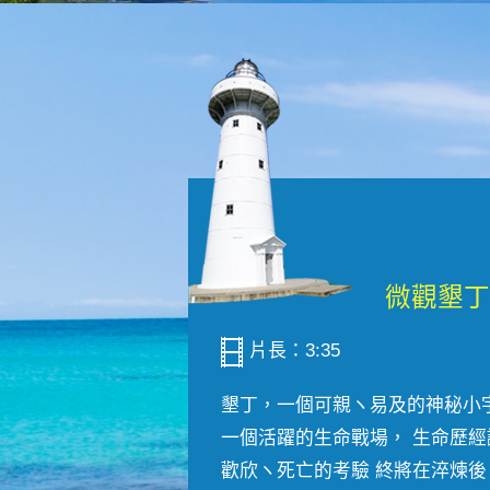
片長：3:35
墾丁，一個可親ヽ易及的神秘小
一個活躍的生命戰場， 生命歷經
歡欣ヽ死亡的考驗 終將在淬煉後