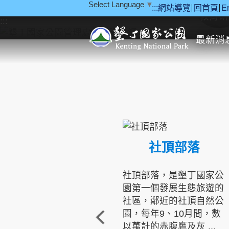
Select Language
▼
:::
網站導覽
回首頁
E
跳到主要內容區塊
教育研
:::
最新消
社頂部落
社頂部落，是墾丁國家公
園第一個發展生態旅遊的
社區，鄰近的社頂自然公
園，每年9、10月間，數
以萬計的赤腹鷹及灰 ...