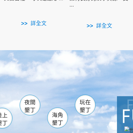
...
詳全文
詳全文
南仁湖
滿州
火
佳樂水
然中心
森林遊樂區
南灣
墾管處遊客中心
社頂公園
風吹沙
湖
船帆石
龍磐公園
香蕉灣
頭
砂島
龍坑
鵝鑾鼻
夜間
玩在
墾丁
墾丁
海角
陸上
墾丁
墾丁