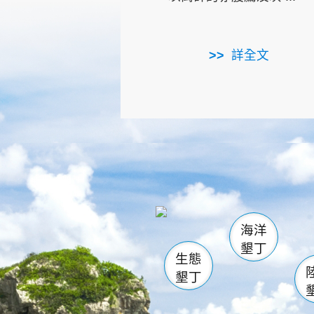
詳全文
龜山
海生館
出
恆春
萬里桐
龍鑾潭自
瓊麻館
關山
後壁
白砂
海洋
貓鼻
墾丁
生態
墾丁