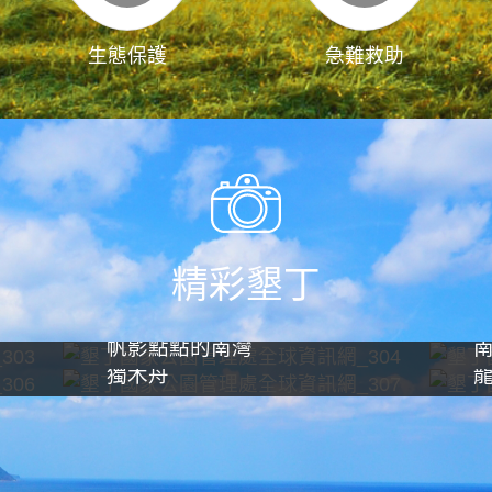
生態保護
急難救助
精彩墾丁
帆影點點的南灣
獨木舟