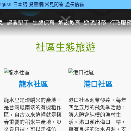
nglish
日本語
兒童網
常見問答
處長信箱
究
休閒遊憩
行政申辦
兒童
息
認識墾丁
生態保育
解說教育
遊憩服務
行政服
社區生態旅遊
龍水社區
港口社區
龍水里是琅嶠米的產地，
港口社區漁業發達，每年
是台灣最南端的有機稻作
四至五月的飛魚季活動，
區，自古以來這裡就是恆
讓人體會純樸的漁村生
春重要的稻米生產地，炎
活。港口溪出海口一帶，
炎夏日裡。可以走進沁 ...
擁有良好的淡水資源，支