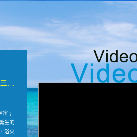
微觀墾丁三部曲 重生....
宇宙﹔
誕生的
，浴火