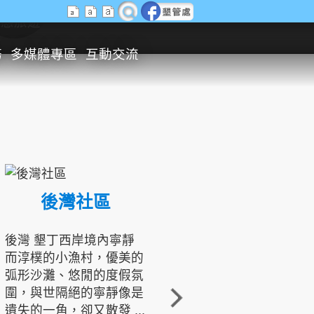
生態旅遊
務
多媒體專區
互動交流
後灣社區
國境之南生態文化發展協會
後灣 墾丁西岸境內寧靜
而淳樸的小漁村，優美的
龍坑地區為隆起的珊瑚礁
弧形沙灘、悠閒的度假氛
地形，由於地處鵝鑾鼻夾
圍，與世隔絕的寧靜像是
角的端點，冬季海浪拍打
遺失的一角，卻又散發 ...
著礁岸，旺盛的侵蝕作