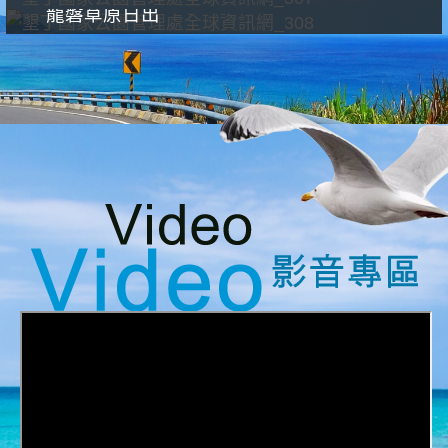
龍磐草原日出