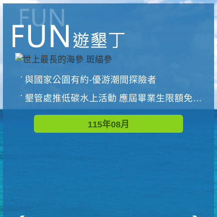
與國家公園有約-優游潮間探險者
墾管處推低碳水上活動 應屆畢業生限額免費參加
115年08月