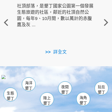
社頂部落，是墾丁國家公園第一個發展
龍水
生態旅遊的社區，鄰近的社頂自然公
的有
園，每年9、10月間，數以萬計的赤腹
重要
鷹及灰 ...
走進沁 
詳全文
南仁湖
龜山
海生館
滿州
出火
恆春
佳樂水
萬里桐
龍鑾潭自然中心
森林遊樂區
瓊麻館
南灣
關山
墾管處遊客中心
社頂公園
風吹沙
後壁湖
船帆石
白砂
海洋
龍磐公園
香蕉灣
貓鼻頭
砂島
龍坑
鵝鑾鼻
夜間
玩在
墾丁
墾丁
墾丁
生態
海角
陸上
墾丁
墾丁
墾丁