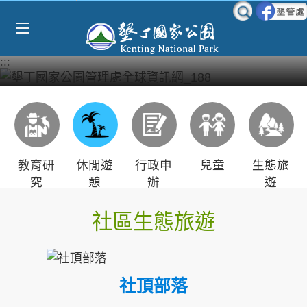
Select Language
▼
跳到主要內容區塊
:::
教育研
休閒遊
行政申
兒童
生態旅
究
憩
辦
遊
社區生態旅遊
社頂部落