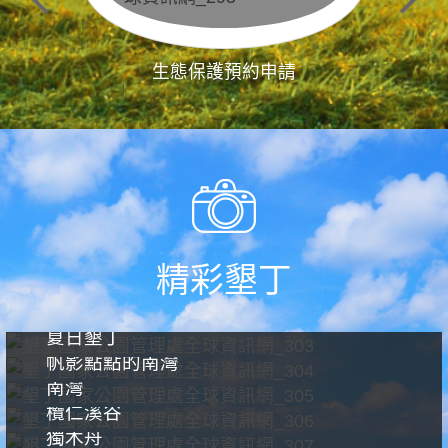
生態保護預約申請
精彩墾丁
夏日墾丁
帆影點點的南灣
南灣
欖仁溪谷
獨木舟