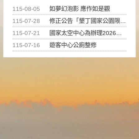
115-08-05
如夢幻泡影 應作如是觀
115-07-28
修正公告「墾丁國家公園限制水域遊憩活動之種類、範圍、時間及行為」，自即日生效。
115-07-21
國家太空中心為辦理2026台灣盃火箭競賽，陸、海、空域警戒及協調相關事宜，因颱風備案事宜
115-07-16
遊客中心公廁整修