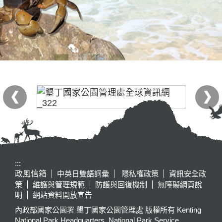
:::
政風信箱
中英日雙語詞彙
隱私權政策
資訊安全政
策
維護與管理規範
防護與回復機制
無障礙網頁說
明
網站資料開放宣告
內政部國家公園署 墾丁國家公園管理處 版權所有 Kenting
National Park Headquarters, National Park Service,