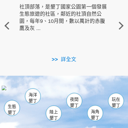
社頂部落，是墾丁國家公園第一個發展
龍水
生態旅遊的社區，鄰近的社頂自然公
的有
園，每年9、10月間，數以萬計的赤腹
重要
鷹及灰 ...
走進沁 
詳全文
南仁湖
龜山
海生館
滿州
出火
恆春
佳樂水
萬里桐
龍鑾潭自然中心
森林遊樂區
瓊麻館
南灣
關山
墾管處遊客中心
社頂公園
風吹沙
後壁湖
船帆石
白砂
海洋
龍磐公園
香蕉灣
貓鼻頭
砂島
龍坑
鵝鑾鼻
夜間
玩在
墾丁
墾丁
墾丁
生態
海角
陸上
墾丁
墾丁
墾丁