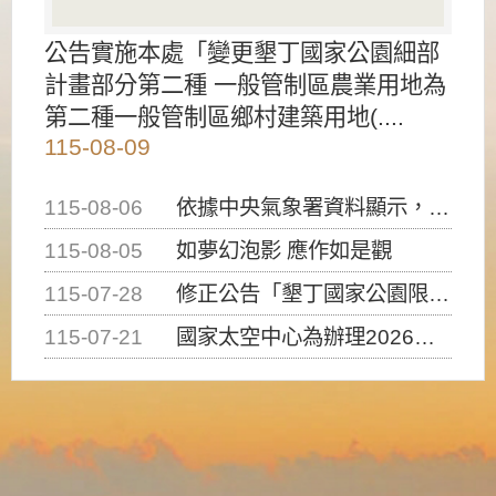
公告實施本處「變更墾丁國家公園細部
計畫部分第二種 一般管制區農業用地為
第二種一般管制區鄉村建築用地(....
115-08-09
115-08-06
依據中央氣象署資料顯示，白海豚颱風持續接近臺灣，請密切注意動向及早完成防災應變準備
115-08-05
如夢幻泡影 應作如是觀
115-07-28
修正公告「墾丁國家公園限制水域遊憩活動之種類、範圍、時間及行為」，自即日生效。
115-07-21
國家太空中心為辦理2026台灣盃火箭競賽，陸、海、空域警戒及協調相關事宜，因颱風備案事宜