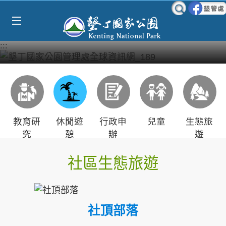
Select Language
▼
跳到主要內容區塊
:::
教育研
休閒遊
行政申
兒童
生態旅
究
憩
辦
遊
社區生態旅遊
社頂部落