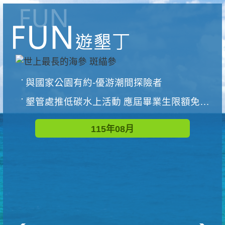
與國家公園有約-優游潮間探險者
墾管處推低碳水上活動 應屆畢業生限額免費參加
115年08月