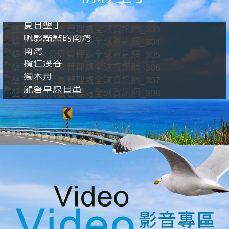
夏日墾丁
帆影點點的南灣
南灣
欖仁溪谷
獨木舟
龍磐草原日出