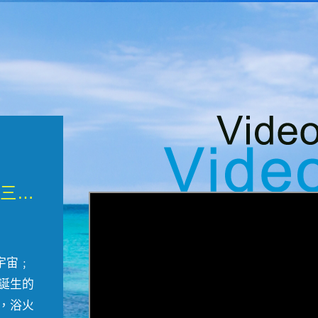
微觀墾丁三部曲 重生....
宇宙﹔
誕生的
，浴火