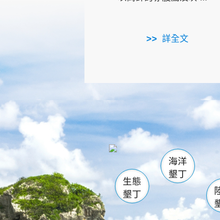
詳全文
龜山
海生館
出
恆春
萬里桐
龍鑾潭自
瓊麻館
關山
後壁
白砂
海洋
貓鼻
墾丁
生態
墾丁