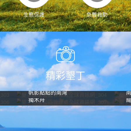
生態保護
急難救助
精彩墾丁
帆影點點的南灣
獨木舟