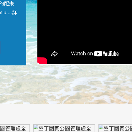
的配樂
....
詳