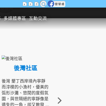
生態旅遊
務
多媒體專區
互動交流
後灣社區
國境之南生態文化發展協會
後灣 墾丁西岸境內寧靜
而淳樸的小漁村，優美的
龍坑地區為隆起的珊瑚礁
弧形沙灘、悠閒的度假氛
地形，由於地處鵝鑾鼻夾
圍，與世隔絕的寧靜像是
角的端點，冬季海浪拍打
遺失的一角，卻又散發 ...
著礁岸，旺盛的侵蝕作