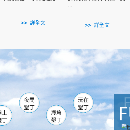
...
詳全文
詳全文
南仁湖
滿州
火
佳樂水
然中心
森林遊樂區
南灣
墾管處遊客中心
社頂公園
風吹沙
湖
船帆石
龍磐公園
香蕉灣
頭
砂島
龍坑
鵝鑾鼻
夜間
玩在
墾丁
墾丁
海角
陸上
墾丁
墾丁