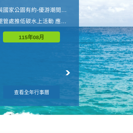
世界地球清潔日 墾管處辦理「2026年墾丁國家公園沙灘淨灘活動」
與國家公園有約-優游潮間探險者
墾管處推低碳水上活動 應屆畢業生限額免費參加
115年09月
115年08月
查看全年行事曆