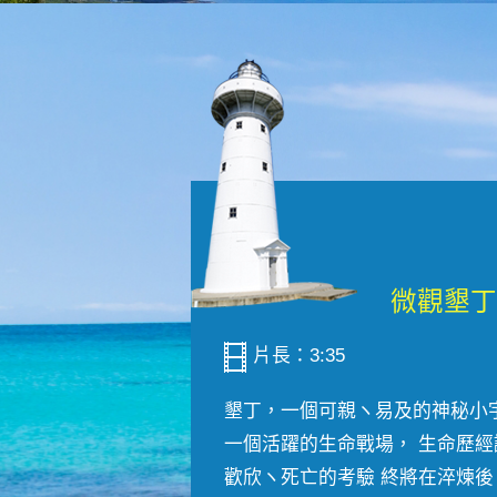
片長：3:35
墾丁，一個可親ヽ易及的神秘小
一個活躍的生命戰場， 生命歷經
歡欣ヽ死亡的考驗 終將在淬煉後