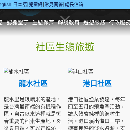
nglish
日本語
兒童網
常見問答
處長信箱
究
休閒遊憩
行政申辦
兒童
息
認識墾丁
生態保育
解說教育
遊憩服務
行政服
社區生態旅遊
龍水社區
港口社區
龍水里是琅嶠米的產地，
港口社區漁業發達，每年
是台灣最南端的有機稻作
四至五月的飛魚季活動，
區，自古以來這裡就是恆
讓人體會純樸的漁村生
春重要的稻米生產地，炎
活。港口溪出海口一帶，
炎夏日裡。可以走進沁 ...
擁有良好的淡水資源，支