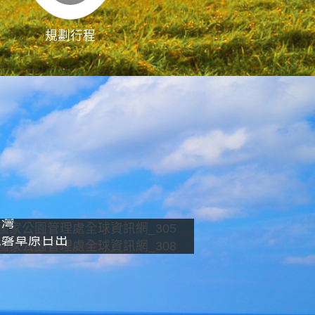
規劃行程
影像直播
南灣
龍磐草原日出