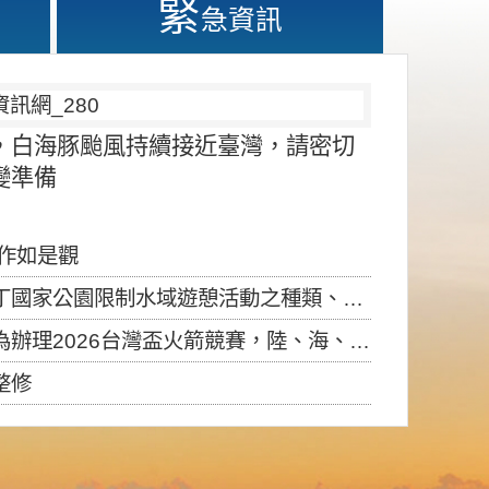
緊
急資訊
，白海豚颱風持續接近臺灣，請密切
變準備
應作如是觀
園限制水域遊憩活動之種類、範圍、時間及行為」，自即日生效。
6台灣盃火箭競賽，陸、海、空域警戒及協調相關事宜，因颱風備案事宜
整修