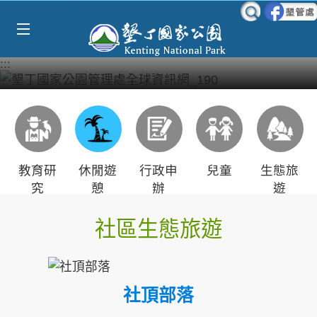
Select Language
▼
跳到主要內容區塊
:::
教育研
休閒遊
行政申
兒童
生態旅
究
憩
辦
遊
社區生態旅遊
社頂部落