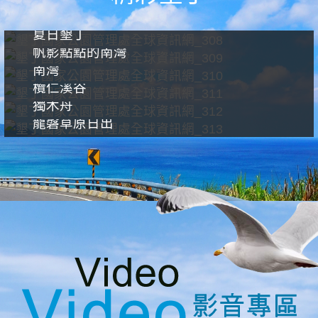
夏日墾丁
帆影點點的南灣
南灣
欖仁溪谷
獨木舟
龍磐草原日出