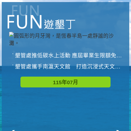
墾管處推低碳水上活動 應屆畢業生限額免費參加
墾管處攜手南瀛天文館 打造沉浸式天文探索營隊
115年07月