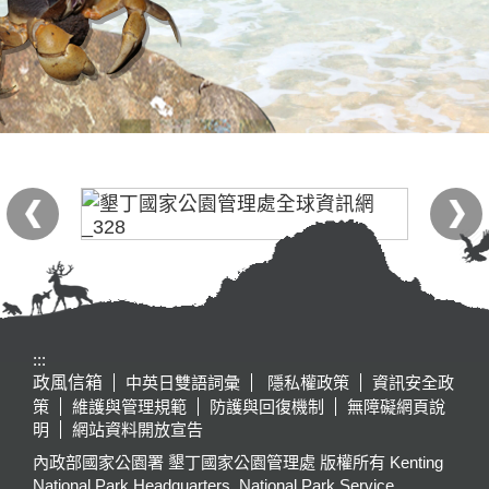
:::
政風信箱
中英日雙語詞彙
隱私權政策
資訊安全政
策
維護與管理規範
防護與回復機制
無障礙網頁說
明
網站資料開放宣告
內政部國家公園署 墾丁國家公園管理處 版權所有 Kenting
National Park Headquarters, National Park Service,