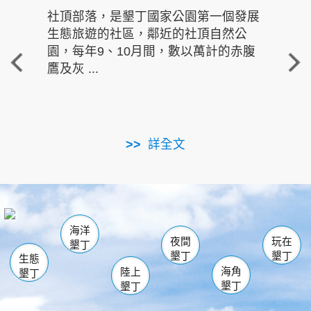
社頂部落，是墾丁國家公園第一個發展
龍水
生態旅遊的社區，鄰近的社頂自然公
的有
園，每年9、10月間，數以萬計的赤腹
重要
鷹及灰 ...
走進沁 
詳全文
南仁湖
龜山
海生館
滿州
出火
恆春
佳樂水
萬里桐
龍鑾潭自然中心
森林遊樂區
瓊麻館
南灣
關山
墾管處遊客中心
社頂公園
風吹沙
後壁湖
船帆石
白砂
海洋
龍磐公園
香蕉灣
貓鼻頭
砂島
龍坑
鵝鑾鼻
夜間
玩在
墾丁
墾丁
墾丁
生態
海角
陸上
墾丁
墾丁
墾丁