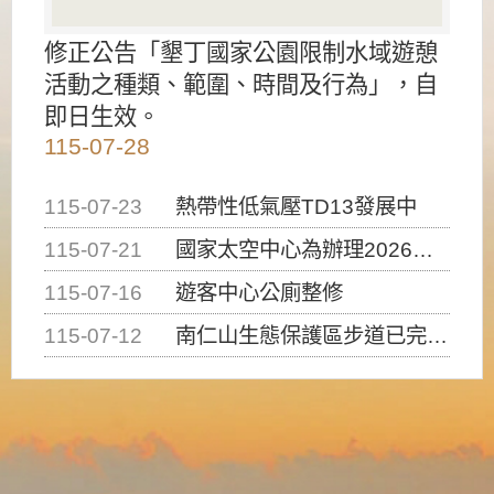
修正公告「墾丁國家公園限制水域遊憩
活動之種類、範圍、時間及行為」，自
即日生效。
115-07-28
115-07-23
熱帶性低氣壓TD13發展中
115-07-21
國家太空中心為辦理2026台灣盃火箭競賽，陸、海、空域警戒及協調相關事宜，因颱風備案事宜
115-07-16
遊客中心公廁整修
115-07-12
南仁山生態保護區步道已完成修復，自115年7月13日（星期一）起恢復開放入園，歡迎民眾依規定申請入園....