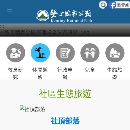
Select Language
▼
跳到主要內容區塊
:::
教育研
休閒遊
行政申
兒童
生態旅
究
憩
辦
遊
社區生態旅遊
社頂部落