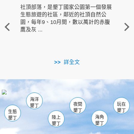
社頂部落，是墾丁國家公園第一個發展
龍水
生態旅遊的社區，鄰近的社頂自然公
的有
園，每年9、10月間，數以萬計的赤腹
重要
鷹及灰 ...
走進沁 
詳全文
南仁湖
龜山
海生館
滿州
出火
恆春
佳樂水
萬里桐
龍鑾潭自然中心
森林遊樂區
瓊麻館
南灣
關山
墾管處遊客中心
社頂公園
風吹沙
後壁湖
船帆石
白砂
海洋
龍磐公園
香蕉灣
貓鼻頭
砂島
龍坑
鵝鑾鼻
夜間
玩在
墾丁
墾丁
墾丁
生態
海角
陸上
墾丁
墾丁
墾丁