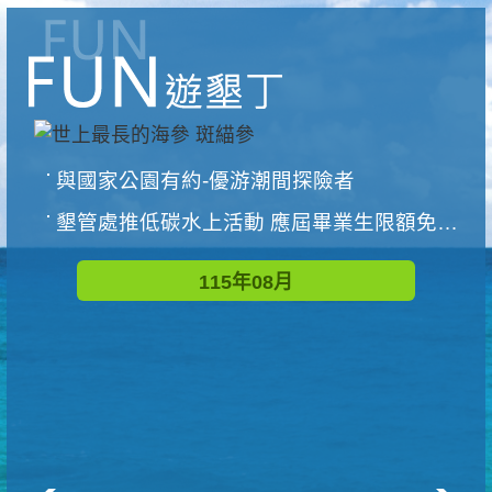
與國家公園有約-優游潮間探險者
墾管處推低碳水上活動 應屆畢業生限額免費參加
115年08月