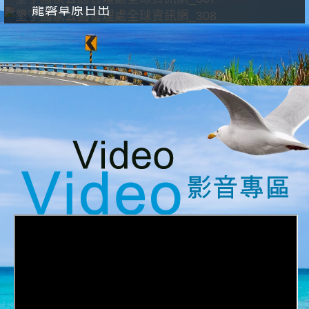
龍磐草原日出