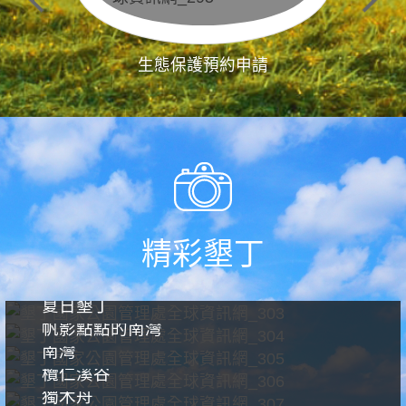
生態保護預約申請
精彩墾丁
夏日墾丁
帆影點點的南灣
南灣
欖仁溪谷
獨木舟