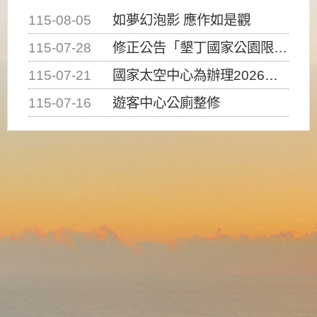
115-08-05
如夢幻泡影 應作如是觀
115-07-28
修正公告「墾丁國家公園限制水域遊憩活動之種類、範圍、時間及行為」，自即日生效。
115-07-21
國家太空中心為辦理2026台灣盃火箭競賽，陸、海、空域警戒及協調相關事宜，因颱風備案事宜
115-07-16
遊客中心公廁整修