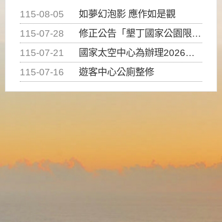
115-08-05
如夢幻泡影 應作如是觀
115-07-28
修正公告「墾丁國家公園限制水域遊憩活動之種類、範圍、時間及行為」，自即日生效。
115-07-21
國家太空中心為辦理2026台灣盃火箭競賽，陸、海、空域警戒及協調相關事宜，因颱風備案事宜
115-07-16
遊客中心公廁整修