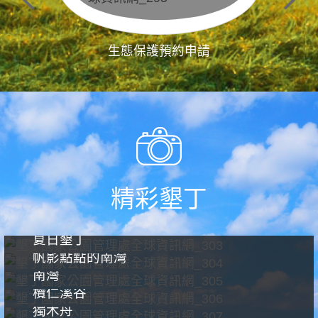
生態保護預約申請
精彩墾丁
夏日墾丁
帆影點點的南灣
南灣
欖仁溪谷
獨木舟