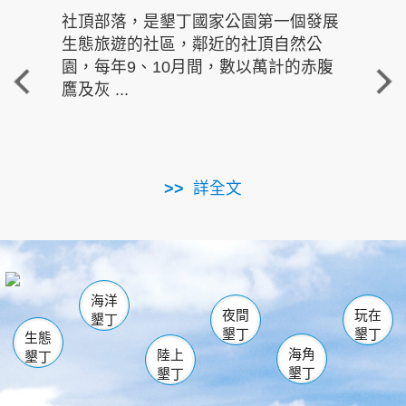
社頂部落，是墾丁國家公園第一個發展
龍水
生態旅遊的社區，鄰近的社頂自然公
的有
園，每年9、10月間，數以萬計的赤腹
重要
鷹及灰 ...
走進沁 
詳全文
南仁湖
龜山
海生館
滿州
出火
恆春
佳樂水
萬里桐
龍鑾潭自然中心
森林遊樂區
瓊麻館
南灣
關山
墾管處遊客中心
社頂公園
風吹沙
後壁湖
船帆石
白砂
海洋
龍磐公園
香蕉灣
貓鼻頭
砂島
龍坑
鵝鑾鼻
夜間
玩在
墾丁
墾丁
墾丁
生態
海角
陸上
墾丁
墾丁
墾丁