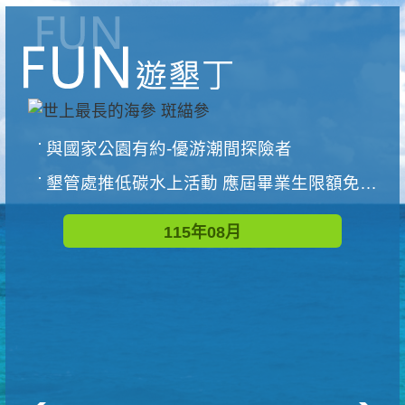
與國家公園有約-優游潮間探險者
墾管處推低碳水上活動 應屆畢業生限額免費參加
115年08月