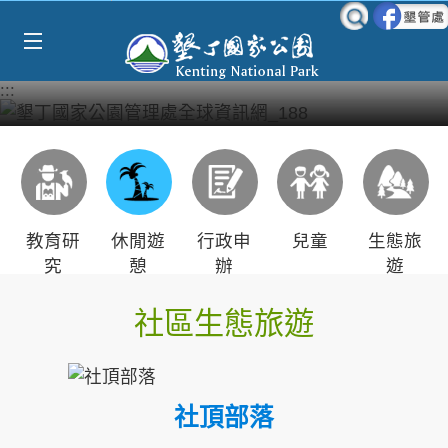
Select Language
▼
跳到主要內容區塊
:::
教育研
休閒遊
行政申
兒童
生態旅
究
憩
辦
遊
社區生態旅遊
社頂部落