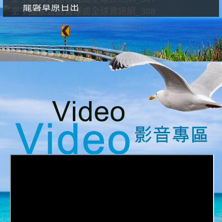
龍磐草原日出