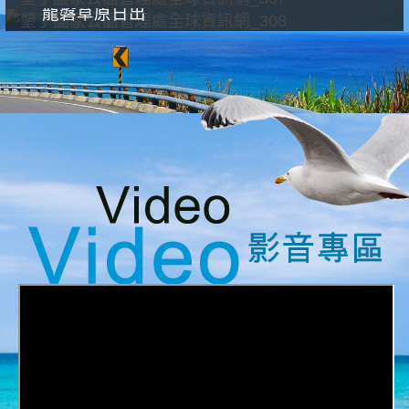
龍磐草原日出