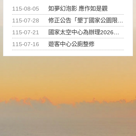
115-08-05
如夢幻泡影 應作如是觀
115-07-28
修正公告「墾丁國家公園限制水域遊憩活動之種類、範圍、時間及行為」，自即日生效。
115-07-21
國家太空中心為辦理2026台灣盃火箭競賽，陸、海、空域警戒及協調相關事宜，因颱風備案事宜
115-07-16
遊客中心公廁整修