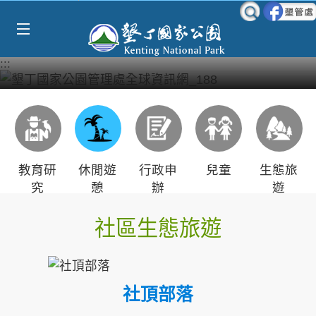
Select Language
▼
跳到主要內容區塊
:::
教育研
休閒遊
行政申
兒童
生態旅
究
憩
辦
遊
社區生態旅遊
社頂部落