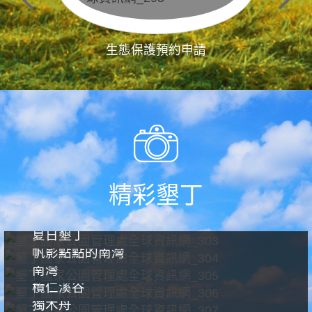
生態保護預約申請
精彩墾丁
夏日墾丁
帆影點點的南灣
南灣
欖仁溪谷
獨木舟