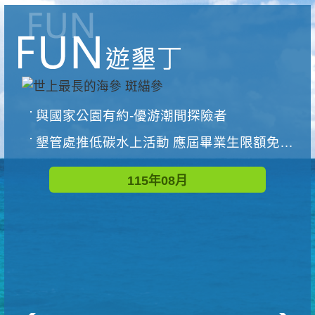
與國家公園有約-優游潮間探險者
墾管處推低碳水上活動 應屆畢業生限額免費參加
115年08月