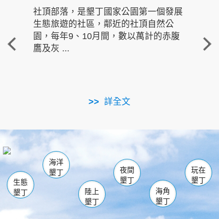
社頂部落，是墾丁國家公園第一個發展
龍水
生態旅遊的社區，鄰近的社頂自然公
的有
園，每年9、10月間，數以萬計的赤腹
重要
鷹及灰 ...
走進沁 
詳全文
南仁湖
龜山
海生館
滿州
出火
恆春
佳樂水
萬里桐
龍鑾潭自然中心
森林遊樂區
瓊麻館
南灣
關山
墾管處遊客中心
社頂公園
風吹沙
後壁湖
船帆石
白砂
海洋
龍磐公園
香蕉灣
貓鼻頭
砂島
龍坑
鵝鑾鼻
夜間
玩在
墾丁
墾丁
墾丁
生態
海角
陸上
墾丁
墾丁
墾丁