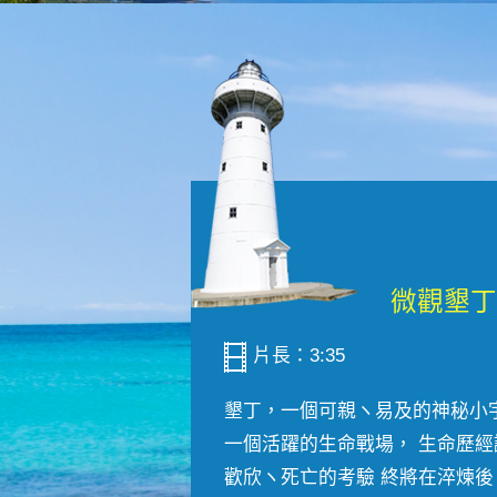
片長：3:35
墾丁，一個可親ヽ易及的神秘小
一個活躍的生命戰場， 生命歷經
歡欣ヽ死亡的考驗 終將在淬煉後