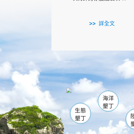
詳全文
龜山
海生館
出
恆春
萬里桐
龍鑾潭自
瓊麻館
關山
後壁
白砂
海洋
貓鼻
墾丁
生態
墾丁