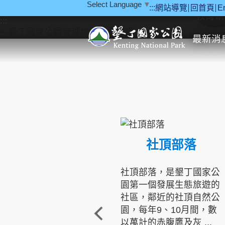
Select Language
▼
:::
網站導覽
回首頁
E
跳到主要內容區塊
教育研
:::
最新消
社頂部落
社頂部落，是墾丁國家公
園第一個發展生態旅遊的
社區，鄰近的社頂自然公
園，每年9、10月間，數
以萬計的赤腹鷹及灰 ...