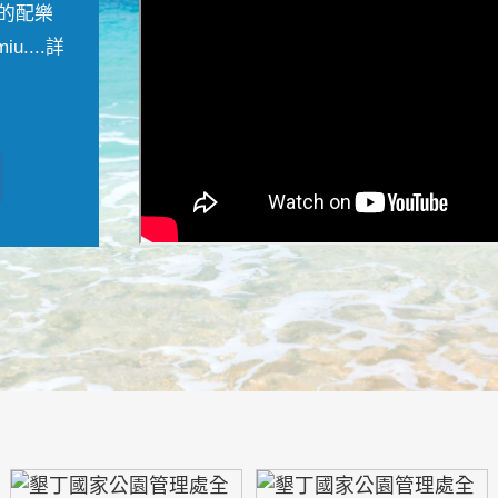
的配樂
....
詳