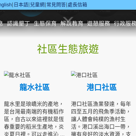
nglish
日本語
兒童網
常見問答
處長信箱
究
休閒遊憩
行政申辦
兒童
息
認識墾丁
生態保育
解說教育
遊憩服務
行政服
社區生態旅遊
龍水社區
港口社區
龍水里是琅嶠米的產地，
港口社區漁業發達，每年
是台灣最南端的有機稻作
四至五月的飛魚季活動，
區，自古以來這裡就是恆
讓人體會純樸的漁村生
春重要的稻米生產地，炎
活。港口溪出海口一帶，
炎夏日裡。可以走進沁 ...
擁有良好的淡水資源，支