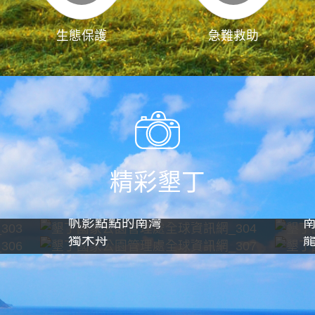
生態保護
急難救助
精彩墾丁
帆影點點的南灣
獨木舟