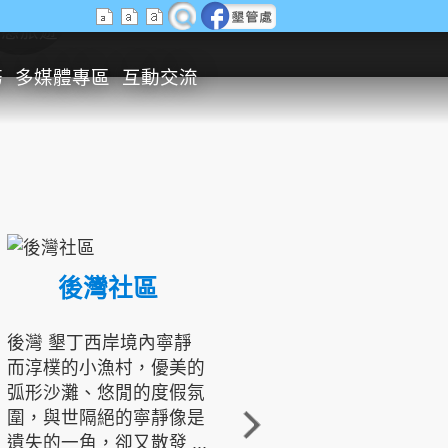
生態旅遊
務
多媒體專區
互動交流
後灣社區
國境之南生態文化發展協會
後灣 墾丁西岸境內寧靜
而淳樸的小漁村，優美的
龍坑地區為隆起的珊瑚礁
弧形沙灘、悠閒的度假氛
地形，由於地處鵝鑾鼻夾
圍，與世隔絕的寧靜像是
角的端點，冬季海浪拍打
遺失的一角，卻又散發 ...
著礁岸，旺盛的侵蝕作