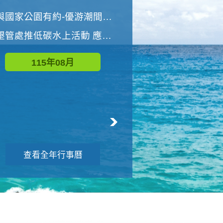
世界地球清潔日 墾管處辦理「2026年墾丁國家公園沙灘淨灘活動」
與國家公園有約-優游潮間探險者
墾管處推低碳水上活動 應屆畢業生限額免費參加
115年09月
115年08月
查看全年行事曆