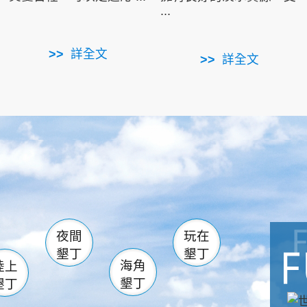
...
詳全文
詳全文
南仁湖
滿州
火
佳樂水
然中心
森林遊樂區
南灣
墾管處遊客中心
社頂公園
風吹沙
湖
船帆石
龍磐公園
香蕉灣
頭
砂島
龍坑
鵝鑾鼻
夜間
玩在
墾丁
墾丁
海角
陸上
墾丁
墾丁