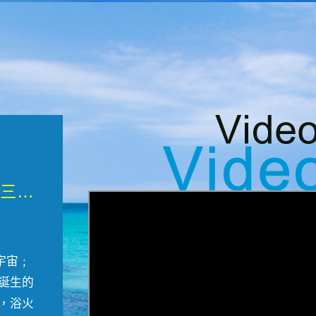
微觀墾丁三部曲 重生....
宇宙﹔
誕生的
，浴火