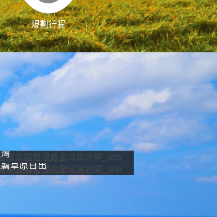
規劃行程
影像直播
南灣
龍磐草原日出