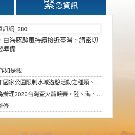
緊
急資訊
，白海豚颱風持續接近臺灣，請密切
變準備
應作如是觀
園限制水域遊憩活動之種類、範圍、時間及行為」，自即日生效。
6台灣盃火箭競賽，陸、海、空域警戒及協調相關事宜，因颱風備案事宜
整修