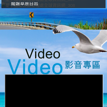
龍磐草原日出