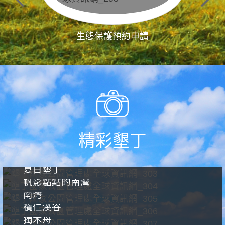
生態保護預約申請
精彩墾丁
夏日墾丁
帆影點點的南灣
南灣
欖仁溪谷
獨木舟