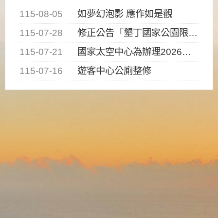
115-08-05
如夢幻泡影 應作如是觀
115-07-28
修正公告「墾丁國家公園限制水域遊憩活動之種類、範圍、時間及行為」，自即日生效。
115-07-21
國家太空中心為辦理2026台灣盃火箭競賽，陸、海、空域警戒及協調相關事宜，因颱風備案事宜
115-07-16
遊客中心公廁整修