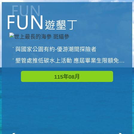
與國家公園有約-優游潮間探險者
墾管處推低碳水上活動 應屆畢業生限額免費參加
115年08月