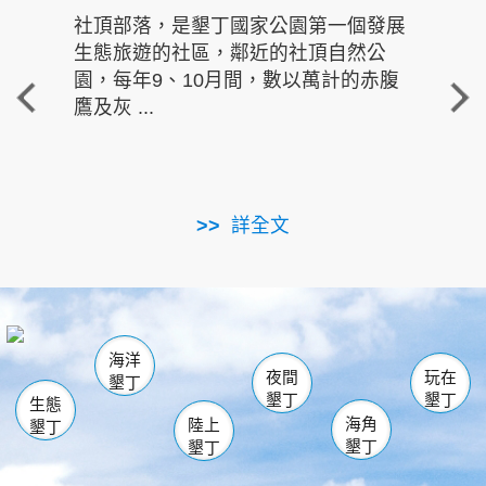
社頂部落，是墾丁國家公園第一個發展
龍水
生態旅遊的社區，鄰近的社頂自然公
的有
園，每年9、10月間，數以萬計的赤腹
重要
鷹及灰 ...
走進沁 
詳全文
南仁湖
龜山
海生館
滿州
出火
恆春
佳樂水
萬里桐
龍鑾潭自然中心
森林遊樂區
瓊麻館
南灣
關山
墾管處遊客中心
社頂公園
風吹沙
後壁湖
船帆石
白砂
海洋
龍磐公園
香蕉灣
貓鼻頭
砂島
龍坑
鵝鑾鼻
夜間
玩在
墾丁
墾丁
墾丁
生態
海角
陸上
墾丁
墾丁
墾丁