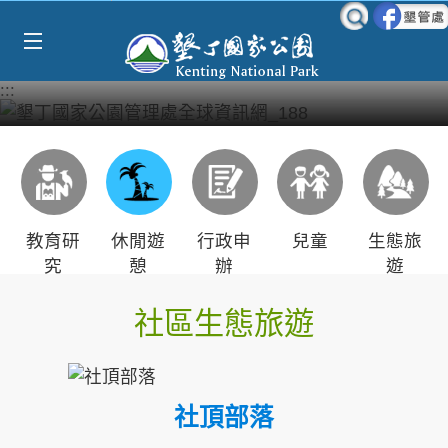
Select Language
▼
跳到主要內容區塊
:::
教育研
休閒遊
行政申
兒童
生態旅
究
憩
辦
遊
社區生態旅遊
社頂部落