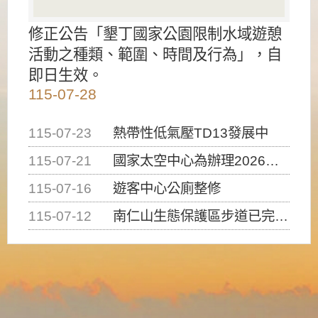
修正公告「墾丁國家公園限制水域遊憩
活動之種類、範圍、時間及行為」，自
即日生效。
115-07-28
115-07-23
熱帶性低氣壓TD13發展中
115-07-21
國家太空中心為辦理2026台灣盃火箭競賽，陸、海、空域警戒及協調相關事宜，因颱風備案事宜
115-07-16
遊客中心公廁整修
115-07-12
南仁山生態保護區步道已完成修復，自115年7月13日（星期一）起恢復開放入園，歡迎民眾依規定申請入園....