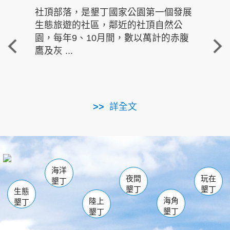
社頂部落，是墾丁國家公園第一個發展
龍水
生態旅遊的社區，鄰近的社頂自然公
的有
園，每年9、10月間，數以萬計的赤腹
重要
鷹及灰 ...
走進沁 
詳全文
南仁湖
龜山
海生館
滿州
出火
恆春
佳樂水
萬里桐
龍鑾潭自然中心
森林遊樂區
瓊麻館
南灣
關山
墾管處遊客中心
社頂公園
風吹沙
後壁湖
船帆石
白砂
海洋
龍磐公園
香蕉灣
貓鼻頭
砂島
龍坑
鵝鑾鼻
夜間
玩在
墾丁
墾丁
墾丁
生態
海角
陸上
墾丁
墾丁
墾丁