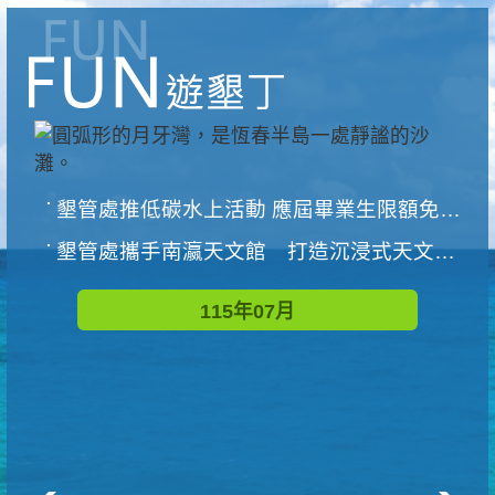
墾管處推低碳水上活動 應屆畢業生限額免費參加
墾管處攜手南瀛天文館 打造沉浸式天文探索營隊
115年07月