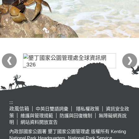
:::
政風信箱
中英日雙語詞彙
隱私權政策
資訊安全政
策
維護與管理規範
防護與回復機制
無障礙網頁說
明
網站資料開放宣告
內政部國家公園署 墾丁國家公園管理處 版權所有 Kenting
National Park Headquarters, National Park Service,