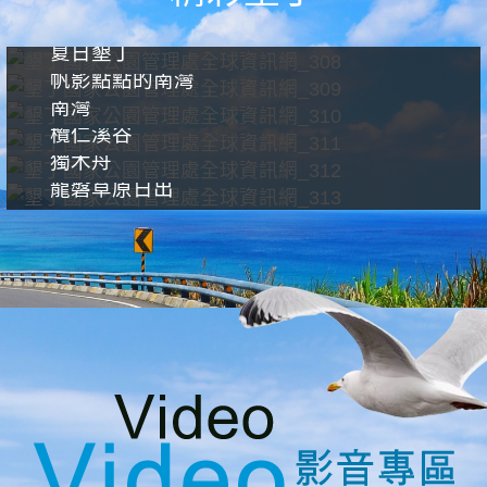
夏日墾丁
帆影點點的南灣
南灣
欖仁溪谷
獨木舟
龍磐草原日出