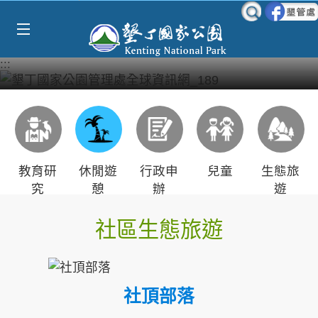
Select Language
▼
跳到主要內容區塊
:::
教育研
休閒遊
行政申
兒童
生態旅
究
憩
辦
遊
社區生態旅遊
社頂部落