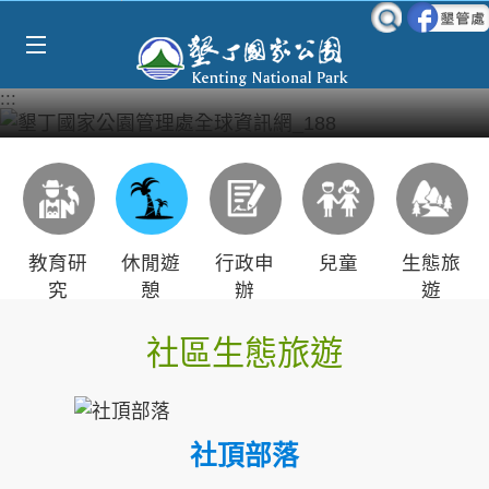
Select Language
▼
跳到主要內容區塊
:::
教育研
休閒遊
行政申
兒童
生態旅
究
憩
辦
遊
社區生態旅遊
社頂部落