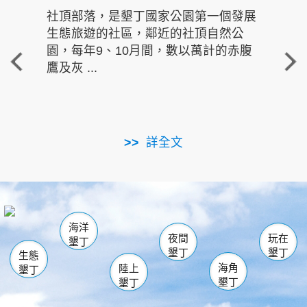
社頂部落，是墾丁國家公園第一個發展
龍水
生態旅遊的社區，鄰近的社頂自然公
的有
園，每年9、10月間，數以萬計的赤腹
重要
鷹及灰 ...
走進沁 
詳全文
南仁湖
龜山
海生館
滿州
出火
恆春
佳樂水
萬里桐
龍鑾潭自然中心
森林遊樂區
瓊麻館
南灣
關山
墾管處遊客中心
社頂公園
風吹沙
後壁湖
船帆石
白砂
海洋
龍磐公園
香蕉灣
貓鼻頭
砂島
龍坑
鵝鑾鼻
夜間
玩在
墾丁
墾丁
墾丁
生態
海角
陸上
墾丁
墾丁
墾丁