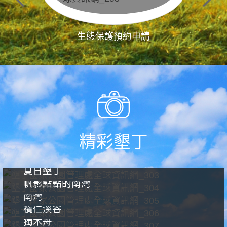
生態保護預約申請
精彩墾丁
夏日墾丁
帆影點點的南灣
南灣
欖仁溪谷
獨木舟