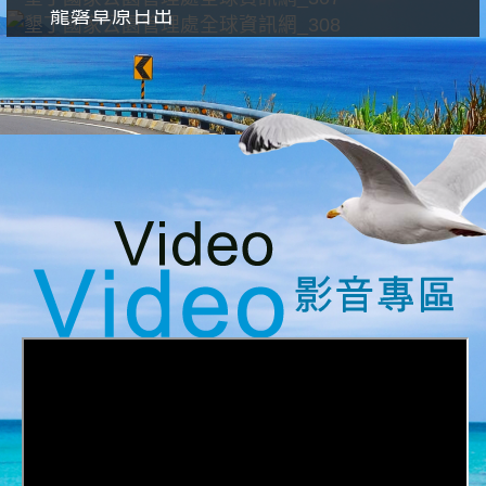
龍磐草原日出