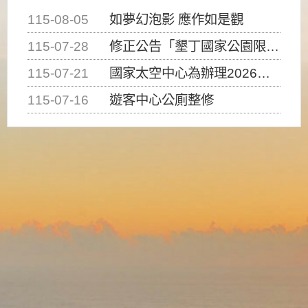
115-08-05
如夢幻泡影 應作如是觀
115-07-28
修正公告「墾丁國家公園限制水域遊憩活動之種類、範圍、時間及行為」，自即日生效。
115-07-21
國家太空中心為辦理2026台灣盃火箭競賽，陸、海、空域警戒及協調相關事宜，因颱風備案事宜
115-07-16
遊客中心公廁整修