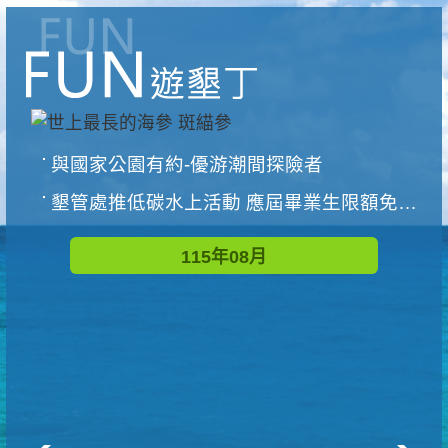
與國家公園有約-優游潮間探險者
墾管處推低碳水上活動 應屆畢業生限額免費參加
115年08月