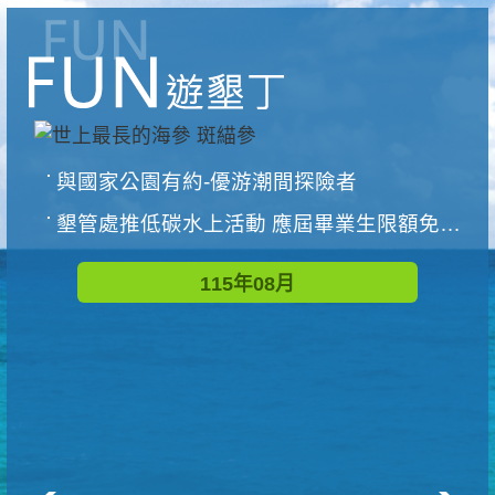
與國家公園有約-優游潮間探險者
墾管處推低碳水上活動 應屆畢業生限額免費參加
115年08月