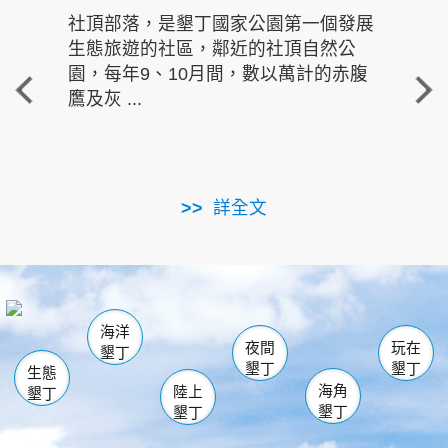
社頂部落，是墾丁國家公園第一個發展
龍水
生態旅遊的社區，鄰近的社頂自然公
的有
園，每年9、10月間，數以萬計的赤腹
重要
鷹及灰 ...
走進沁 
詳全文
南仁湖
龜山
海生館
滿州
出火
恆春
佳樂水
萬里桐
龍鑾潭自然中心
森林遊樂區
瓊麻館
南灣
關山
墾管處遊客中心
社頂公園
風吹沙
後壁湖
船帆石
白砂
海洋
龍磐公園
香蕉灣
貓鼻頭
砂島
龍坑
鵝鑾鼻
夜間
玩在
墾丁
墾丁
墾丁
生態
海角
陸上
墾丁
墾丁
墾丁