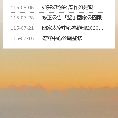
115-08-05
如夢幻泡影 應作如是觀
115-07-28
修正公告「墾丁國家公園限制水域遊憩活動之種類、範圍、時間及行為」，自即日生效。
115-07-21
國家太空中心為辦理2026台灣盃火箭競賽，陸、海、空域警戒及協調相關事宜，因颱風備案事宜
115-07-16
遊客中心公廁整修