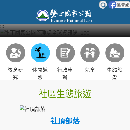
Select Language
▼
跳到主要內容區塊
:::
教育研
休閒遊
行政申
兒童
生態旅
究
憩
辦
遊
社區生態旅遊
社頂部落