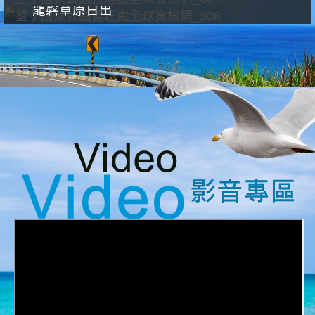
龍磐草原日出