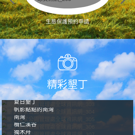
生態保護預約申請
精彩墾丁
夏日墾丁
帆影點點的南灣
南灣
欖仁溪谷
獨木舟