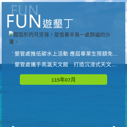
墾管處推低碳水上活動 應屆畢業生限額免費參加
墾管處攜手南瀛天文館 打造沉浸式天文探索營隊
115年07月