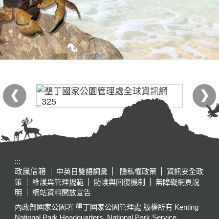
:::
政風信箱
中英日雙語詞彙
隱私權政策
資訊安全政
策
維護與管理規範
防護與回復機制
無障礙網頁說
明
網站資料開放宣告
內政部國家公園署 墾丁國家公園管理處 版權所有 Kenting
National Park Headquarters, National Park Service,