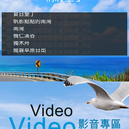
夏日墾丁
帆影點點的南灣
南灣
欖仁溪谷
獨木舟
龍磐草原日出