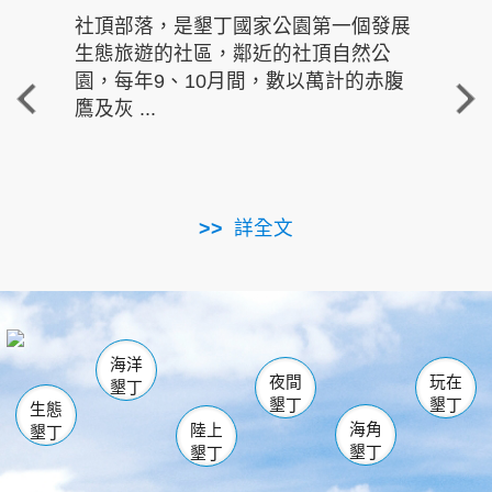
社頂部落，是墾丁國家公園第一個發展
龍水
生態旅遊的社區，鄰近的社頂自然公
的有
園，每年9、10月間，數以萬計的赤腹
重要
鷹及灰 ...
走進沁 
詳全文
南仁湖
龜山
海生館
滿州
出火
恆春
佳樂水
萬里桐
龍鑾潭自然中心
森林遊樂區
瓊麻館
南灣
關山
墾管處遊客中心
社頂公園
風吹沙
後壁湖
船帆石
白砂
海洋
龍磐公園
香蕉灣
貓鼻頭
砂島
龍坑
鵝鑾鼻
夜間
玩在
墾丁
墾丁
墾丁
生態
海角
陸上
墾丁
墾丁
墾丁