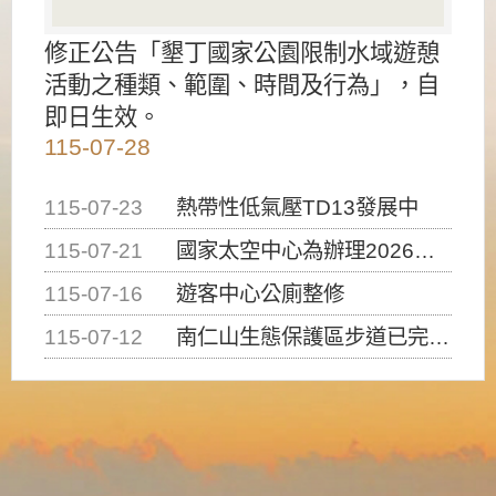
修正公告「墾丁國家公園限制水域遊憩
活動之種類、範圍、時間及行為」，自
即日生效。
115-07-28
115-07-23
熱帶性低氣壓TD13發展中
115-07-21
國家太空中心為辦理2026台灣盃火箭競賽，陸、海、空域警戒及協調相關事宜，因颱風備案事宜
115-07-16
遊客中心公廁整修
115-07-12
南仁山生態保護區步道已完成修復，自115年7月13日（星期一）起恢復開放入園，歡迎民眾依規定申請入園....