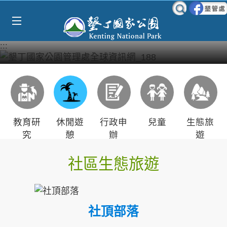
Select Language
▼
跳到主要內容區塊
:::
教育研
休閒遊
行政申
兒童
生態旅
究
憩
辦
遊
社區生態旅遊
社頂部落