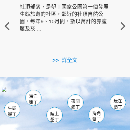
社頂部落，是墾丁國家公園第一個發展
龍水
生態旅遊的社區，鄰近的社頂自然公
的有
園，每年9、10月間，數以萬計的赤腹
重要
鷹及灰 ...
走進沁 
詳全文
南仁湖
龜山
海生館
滿州
出火
恆春
佳樂水
萬里桐
龍鑾潭自然中心
森林遊樂區
瓊麻館
南灣
關山
墾管處遊客中心
社頂公園
風吹沙
後壁湖
船帆石
白砂
海洋
龍磐公園
香蕉灣
貓鼻頭
砂島
龍坑
鵝鑾鼻
夜間
玩在
墾丁
墾丁
墾丁
生態
海角
陸上
墾丁
墾丁
墾丁