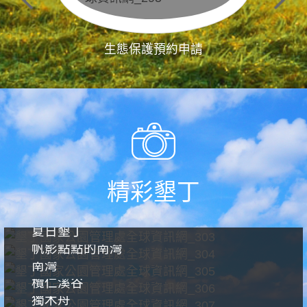
生態保護預約申請
精彩墾丁
夏日墾丁
帆影點點的南灣
南灣
欖仁溪谷
獨木舟