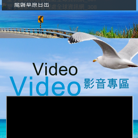
龍磐草原日出