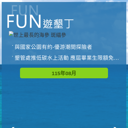
與國家公園有約-優游潮間探險者
墾管處推低碳水上活動 應屆畢業生限額免費參加
115年08月