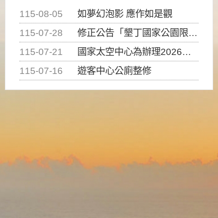
115-08-05
如夢幻泡影 應作如是觀
115-07-28
修正公告「墾丁國家公園限制水域遊憩活動之種類、範圍、時間及行為」，自即日生效。
115-07-21
國家太空中心為辦理2026台灣盃火箭競賽，陸、海、空域警戒及協調相關事宜，因颱風備案事宜
115-07-16
遊客中心公廁整修