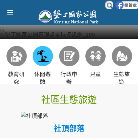
Select Language
▼
跳到主要內容區塊
:::
教育研
休閒遊
行政申
兒童
生態旅
究
憩
辦
遊
社區生態旅遊
社頂部落