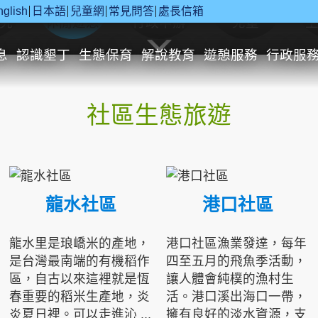
nglish
日本語
兒童網
常見問答
處長信箱
究
休閒遊憩
行政申辦
兒童
息
認識墾丁
生態保育
解說教育
遊憩服務
行政服
社區生態旅遊
龍水社區
港口社區
龍水里是琅嶠米的產地，
港口社區漁業發達，每年
是台灣最南端的有機稻作
四至五月的飛魚季活動，
區，自古以來這裡就是恆
讓人體會純樸的漁村生
春重要的稻米生產地，炎
活。港口溪出海口一帶，
炎夏日裡。可以走進沁 ...
擁有良好的淡水資源，支