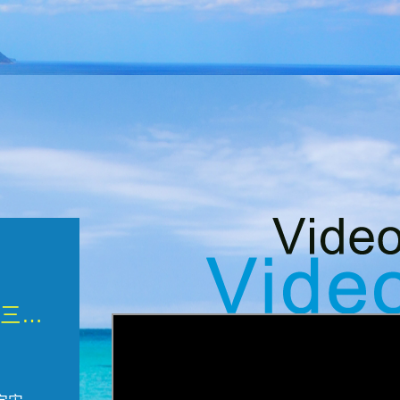
微觀墾丁三部曲 重生....