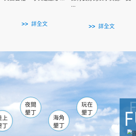
...
詳全文
詳全文
南仁湖
滿州
火
佳樂水
然中心
森林遊樂區
南灣
墾管處遊客中心
社頂公園
風吹沙
湖
船帆石
龍磐公園
香蕉灣
頭
砂島
龍坑
鵝鑾鼻
夜間
玩在
墾丁
墾丁
海角
陸上
墾丁
墾丁