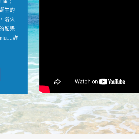
宇宙﹔
誕生的
，浴火
的配樂
....
詳