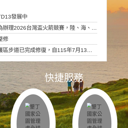
D13發展中
6台灣盃火箭競賽，陸、海、空域警戒及協調相關事宜，因颱風備案事宜
整修
，自115年7月13日（星期一）起恢復開放入園，歡迎民眾依規定申請入園....
快捷服務