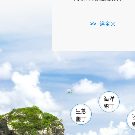
詳全文
龜山
海生館
出
恆春
萬里桐
龍鑾潭自
瓊麻館
關山
後壁
白砂
海洋
貓鼻
墾丁
生態
墾丁