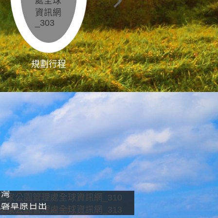
規劃行程
影像直播
南灣
龍磐草原日出