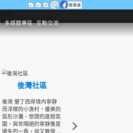
生態旅遊
務
多媒體專區
互動交流
後灣社區
國境之南生態文化發展協會
後灣 墾丁西岸境內寧靜
而淳樸的小漁村，優美的
龍坑地區為隆起的珊瑚礁
弧形沙灘、悠閒的度假氛
地形，由於地處鵝鑾鼻夾
圍，與世隔絕的寧靜像是
角的端點，冬季海浪拍打
遺失的一角，卻又散發 ...
著礁岸，旺盛的侵蝕作