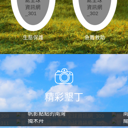
生態保護
急難救助
精彩墾丁
帆影點點的南灣
獨木舟