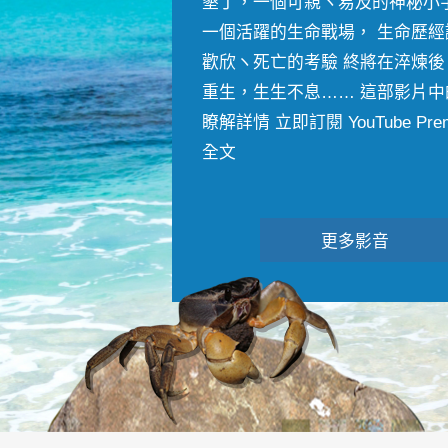
墾丁，一個可親ヽ易及的神秘小
一個活躍的生命戰場， 生命歷經
歡欣ヽ死亡的考驗 終將在淬煉後
重生，生生不息…… 這部影片中
瞭解詳情 立即訂閱 YouTube Premiu
全文
更多影音