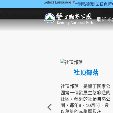
Select Language
▼
:::
網站導覽
回首頁
E
跳到主要內容區塊
教育研
:::
最新消
社頂部落
社頂部落，是墾丁國家公
園第一個發展生態旅遊的
社區，鄰近的社頂自然公
園，每年9、10月間，數
以萬計的赤腹鷹及灰 ...