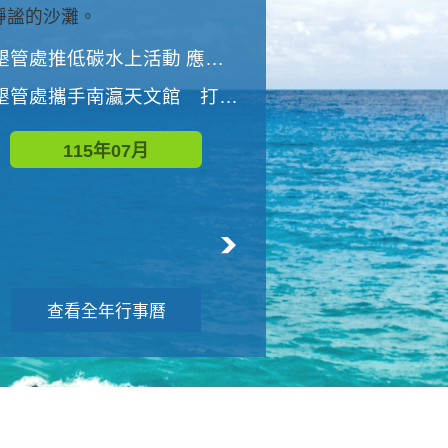
與國家公園有約-優游潮間
墾管處推低碳水上活動 應屆畢業生限額免費參加
墾管處推低碳水上活動 應屆畢業生限額
墾管處攜手南瀛天文館 打造沉浸式天文探索營隊
115年08月
115年07月
查看全年行事曆