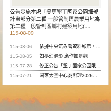
公告實施本處「變更墾丁國家公園細部
計畫部分第二種 一般管制區農業用地為
第二種一般管制區鄉村建築用地(....
115-08-09
115-08-06
依據中央氣象署資料顯示，白海豚颱風持續接近臺灣，請密切注意動向及早完成防災應變準備
115-08-05
如夢幻泡影 應作如是觀
115-07-28
修正公告「墾丁國家公園限制水域遊憩活動之種類、範圍、時間及行為」，自即日生效。
115-07-21
國家太空中心為辦理2026台灣盃火箭競賽，陸、海、空域警戒及協調相關事宜，因颱風備案事宜