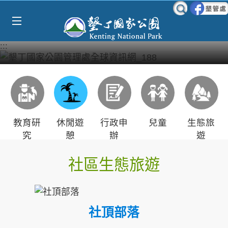
Select Language
▼
跳到主要內容區塊
:::
教育研
休閒遊
行政申
兒童
生態旅
究
憩
辦
遊
社區生態旅遊
社頂部落