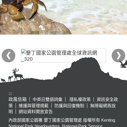
:::
政風信箱
中英日雙語詞彙
隱私權政策
資訊安全政
策
維護與管理規範
防護與回復機制
無障礙網頁說
明
網站資料開放宣告
內政部國家公園署 墾丁國家公園管理處 版權所有 Kenting
National Park Headquarters, National Park Service,