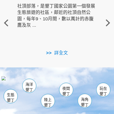
社頂部落，是墾丁國家公園第一個發展
龍水
生態旅遊的社區，鄰近的社頂自然公
的有
園，每年9、10月間，數以萬計的赤腹
重要
鷹及灰 ...
走進沁 
詳全文
南仁湖
龜山
海生館
滿州
出火
恆春
佳樂水
萬里桐
龍鑾潭自然中心
森林遊樂區
瓊麻館
南灣
關山
墾管處遊客中心
社頂公園
風吹沙
後壁湖
船帆石
白砂
海洋
龍磐公園
香蕉灣
貓鼻頭
砂島
龍坑
鵝鑾鼻
夜間
玩在
墾丁
墾丁
墾丁
生態
海角
陸上
墾丁
墾丁
墾丁