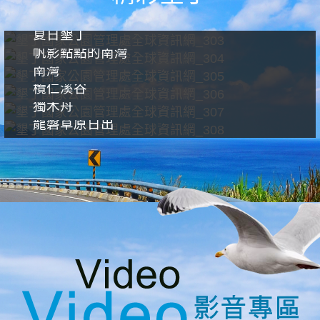
夏日墾丁
帆影點點的南灣
南灣
欖仁溪谷
獨木舟
龍磐草原日出