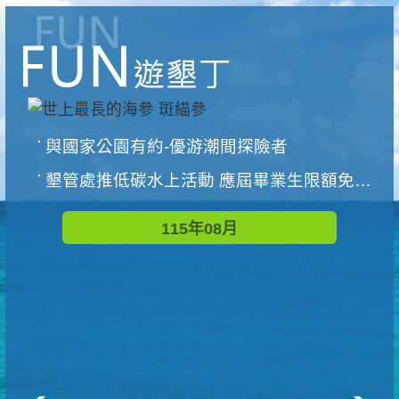
與國家公園有約-優游潮間探險者
墾管處推低碳水上活動 應屆畢業生限額免費參加
115年08月