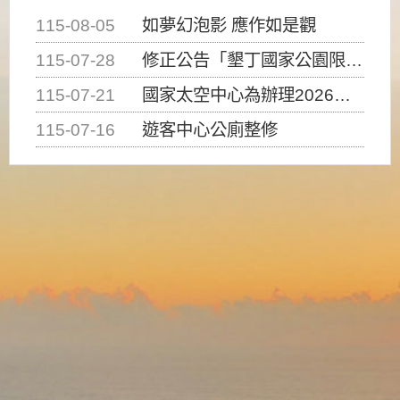
115-08-05
如夢幻泡影 應作如是觀
115-07-28
修正公告「墾丁國家公園限制水域遊憩活動之種類、範圍、時間及行為」，自即日生效。
115-07-21
國家太空中心為辦理2026台灣盃火箭競賽，陸、海、空域警戒及協調相關事宜，因颱風備案事宜
115-07-16
遊客中心公廁整修