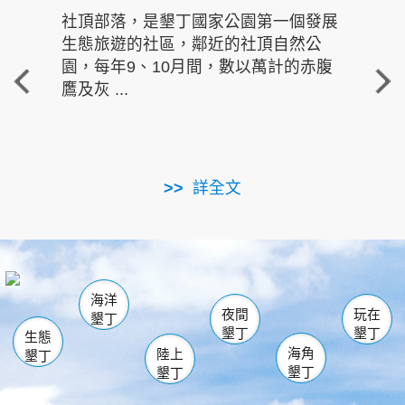
社頂部落，是墾丁國家公園第一個發展
龍水
生態旅遊的社區，鄰近的社頂自然公
的有
園，每年9、10月間，數以萬計的赤腹
重要
鷹及灰 ...
走進沁 
詳全文
南仁湖
龜山
海生館
滿州
出火
恆春
佳樂水
萬里桐
龍鑾潭自然中心
森林遊樂區
瓊麻館
南灣
關山
墾管處遊客中心
社頂公園
風吹沙
後壁湖
船帆石
白砂
海洋
龍磐公園
香蕉灣
貓鼻頭
砂島
龍坑
鵝鑾鼻
夜間
玩在
墾丁
墾丁
墾丁
生態
海角
陸上
墾丁
墾丁
墾丁