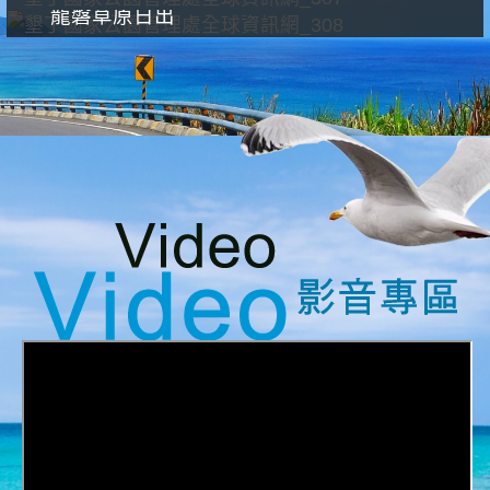
龍磐草原日出