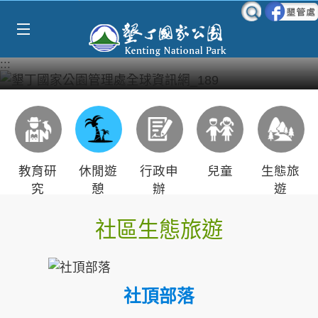
Select Language
▼
跳到主要內容區塊
:::
教育研
休閒遊
行政申
兒童
生態旅
究
憩
辦
遊
社區生態旅遊
社頂部落