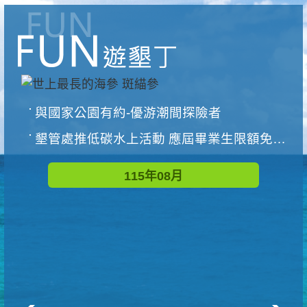
與國家公園有約-優游潮間探險者
墾管處推低碳水上活動 應屆畢業生限額免費參加
115年08月