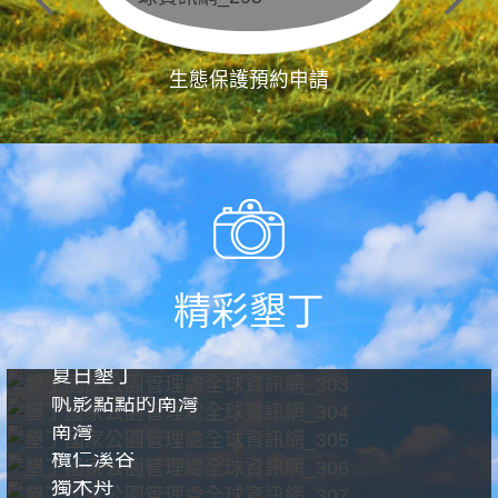
生態保護預約申請
精彩墾丁
夏日墾丁
帆影點點的南灣
南灣
欖仁溪谷
獨木舟