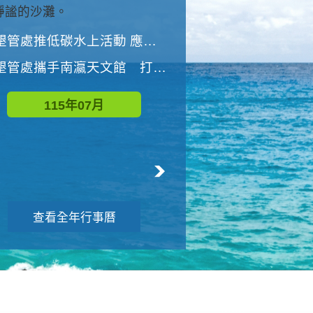
與國家公園有約-優游潮間
墾管處推低碳水上活動 應屆畢業生限額免費參加
墾管處推低碳水上活動 應屆畢業生限額
墾管處攜手南瀛天文館 打造沉浸式天文探索營隊
115年08月
115年07月
查看全年行事曆