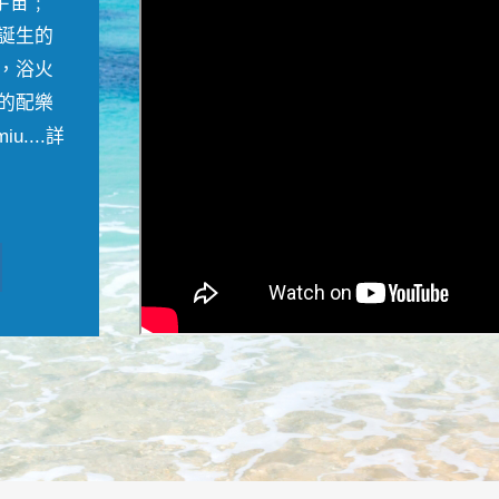
宇宙﹔
誕生的
，浴火
的配樂
....
詳