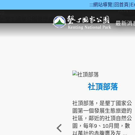
:::
網站導覽
回首頁
E
跳到主要內容區塊
教育研
:::
最新消
社頂部落
社頂部落，是墾丁國家公
園第一個發展生態旅遊的
社區，鄰近的社頂自然公
園，每年9、10月間，數
以萬計的赤腹鷹及灰 ...