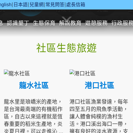
nglish
日本語
兒童網
常見問答
處長信箱
究
休閒遊憩
行政申辦
兒童
息
認識墾丁
生態保育
解說教育
遊憩服務
行政服
社區生態旅遊
龍水社區
港口社區
龍水里是琅嶠米的產地，
港口社區漁業發達，每年
是台灣最南端的有機稻作
四至五月的飛魚季活動，
區，自古以來這裡就是恆
讓人體會純樸的漁村生
春重要的稻米生產地，炎
活。港口溪出海口一帶，
炎夏日裡。可以走進沁 ...
擁有良好的淡水資源，支