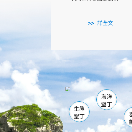
詳全文
龜山
海生館
出
恆春
萬里桐
龍鑾潭自
瓊麻館
關山
後壁
白砂
海洋
貓鼻
墾丁
生態
墾丁