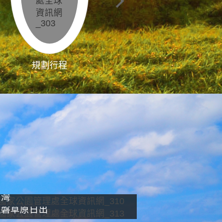
規劃行程
影像直播
南灣
龍磐草原日出