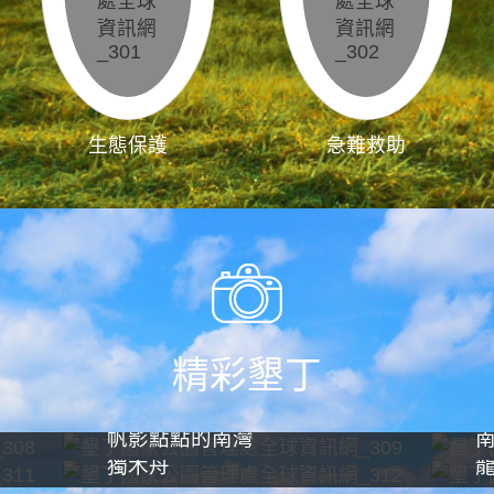
生態保護
急難救助
精彩墾丁
帆影點點的南灣
獨木舟