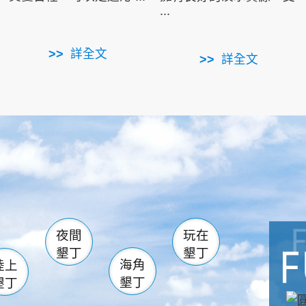
...
詳全文
詳全文
南仁湖
滿州
火
佳樂水
然中心
森林遊樂區
南灣
墾管處遊客中心
社頂公園
風吹沙
湖
船帆石
龍磐公園
香蕉灣
頭
砂島
龍坑
鵝鑾鼻
夜間
玩在
墾丁
墾丁
海角
陸上
墾丁
墾丁