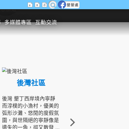
生態旅遊
務
多媒體專區
互動交流
後灣社區
國境之南生態文化發展協會
後灣 墾丁西岸境內寧靜
而淳樸的小漁村，優美的
龍坑地區為隆起的珊瑚礁
弧形沙灘、悠閒的度假氛
地形，由於地處鵝鑾鼻夾
圍，與世隔絕的寧靜像是
角的端點，冬季海浪拍打
遺失的一角，卻又散發 ...
著礁岸，旺盛的侵蝕作