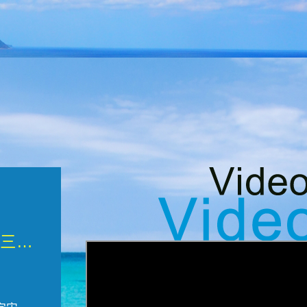
微觀墾丁三部曲 重生....