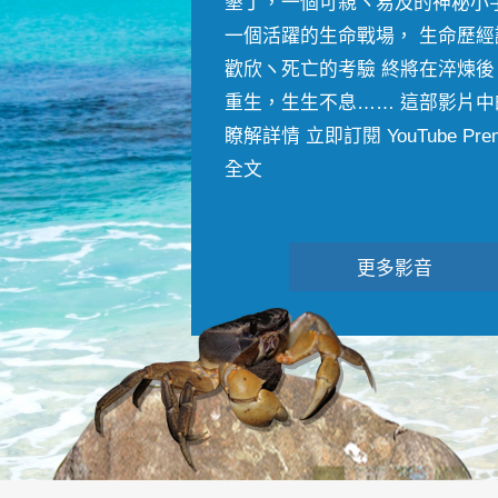
墾丁，一個可親ヽ易及的神秘小
一個活躍的生命戰場， 生命歷經
歡欣ヽ死亡的考驗 終將在淬煉後
重生，生生不息…… 這部影片中
瞭解詳情 立即訂閱 YouTube Premiu
全文
更多影音