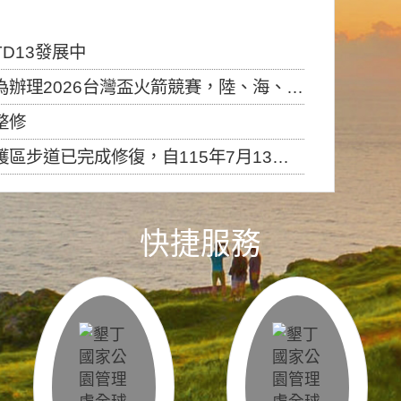
D13發展中
6台灣盃火箭競賽，陸、海、空域警戒及協調相關事宜，因颱風備案事宜
整修
，自115年7月13日（星期一）起恢復開放入園，歡迎民眾依規定申請入園....
快捷服務