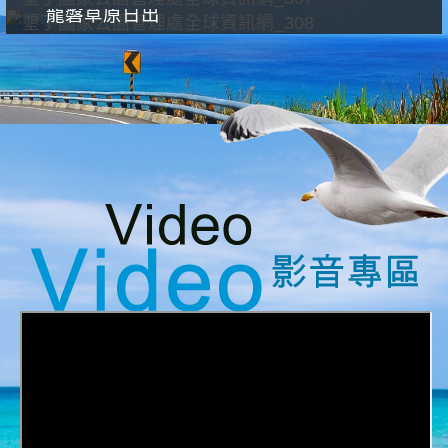
龍磐草原日出