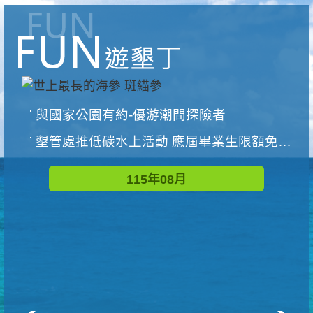
與國家公園有約-優游潮間探險者
墾管處推低碳水上活動 應屆畢業生限額免費參加
115年08月