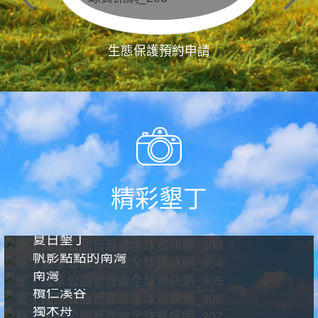
生態保護預約申請
精彩墾丁
夏日墾丁
帆影點點的南灣
南灣
欖仁溪谷
獨木舟