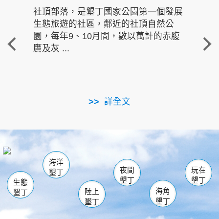
社頂部落，是墾丁國家公園第一個發展
龍水
生態旅遊的社區，鄰近的社頂自然公
的有
園，每年9、10月間，數以萬計的赤腹
重要
鷹及灰 ...
走進沁 
詳全文
南仁湖
龜山
海生館
滿州
出火
恆春
佳樂水
萬里桐
龍鑾潭自然中心
森林遊樂區
瓊麻館
南灣
關山
墾管處遊客中心
社頂公園
風吹沙
後壁湖
船帆石
白砂
海洋
龍磐公園
香蕉灣
貓鼻頭
砂島
龍坑
鵝鑾鼻
夜間
玩在
墾丁
墾丁
墾丁
生態
海角
陸上
墾丁
墾丁
墾丁