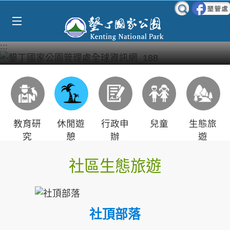
Select Language
▼
跳到主要內容區塊
:::
教育研
休閒遊
行政申
兒童
生態旅
究
憩
辦
遊
社區生態旅遊
社頂部落