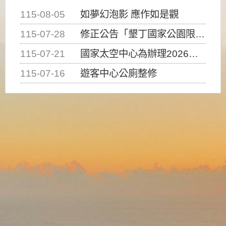
115-08-05
如夢幻泡影 應作如是觀
115-07-28
修正公告「墾丁國家公園限制水域遊憩活動之種類、範圍、時間及行為」，自即日生效。
115-07-21
國家太空中心為辦理2026台灣盃火箭競賽，陸、海、空域警戒及協調相關事宜，因颱風備案事宜
115-07-16
遊客中心公廁整修