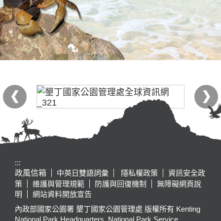
:::
政風信箱
中英日雙語詞彙
隱私權政策
資訊安全政
策
維護與管理規範
防護與回復機制
無障礙網頁說
明
網站資料開放宣告
內政部國家公園署 墾丁國家公園管理處 版權所有 Kenting
National Park Headquarters, National Park Service,