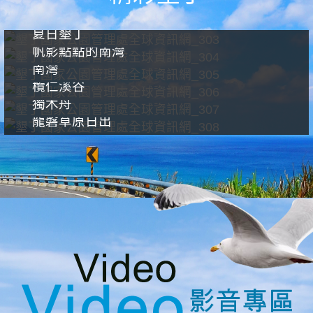
夏日墾丁
帆影點點的南灣
南灣
欖仁溪谷
獨木舟
龍磐草原日出