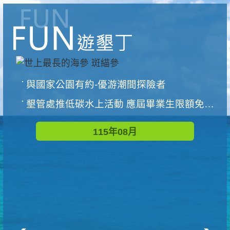
與國家公園有約-優游潮間探險者
墾管處推低碳水上活動 應屆畢業生限額免費參加
115年08月