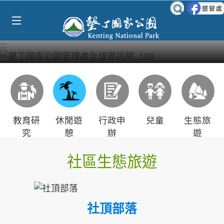
Select Language
▼
跳到主要內容區塊
:::
教育研
休閒遊
行政申
兒童
生態旅
究
憩
辦
遊
社區生態旅遊
社頂部落