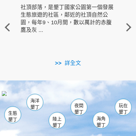
社頂部落，是墾丁國家公園第一個發展
龍水
生態旅遊的社區，鄰近的社頂自然公
的有
園，每年9、10月間，數以萬計的赤腹
重要
鷹及灰 ...
走進沁 
詳全文
南仁湖
龜山
海生館
滿州
出火
恆春
佳樂水
萬里桐
龍鑾潭自然中心
森林遊樂區
瓊麻館
南灣
關山
墾管處遊客中心
社頂公園
風吹沙
後壁湖
船帆石
白砂
海洋
龍磐公園
香蕉灣
貓鼻頭
砂島
龍坑
鵝鑾鼻
夜間
玩在
墾丁
墾丁
墾丁
生態
海角
陸上
墾丁
墾丁
墾丁