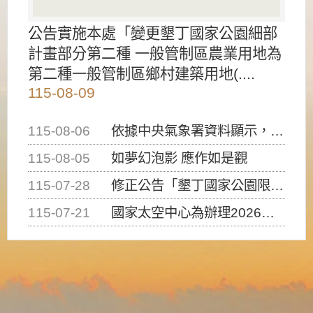
公告實施本處「變更墾丁國家公園細部
計畫部分第二種 一般管制區農業用地為
第二種一般管制區鄉村建築用地(....
115-08-09
115-08-06
依據中央氣象署資料顯示，白海豚颱風持續接近臺灣，請密切注意動向及早完成防災應變準備
115-08-05
如夢幻泡影 應作如是觀
115-07-28
修正公告「墾丁國家公園限制水域遊憩活動之種類、範圍、時間及行為」，自即日生效。
115-07-21
國家太空中心為辦理2026台灣盃火箭競賽，陸、海、空域警戒及協調相關事宜，因颱風備案事宜