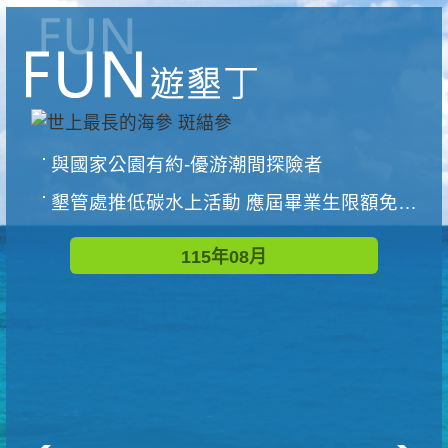
與國家公園有約-優游潮間探險者
墾管處推低碳水上活動 應屆畢業生限額免費參加
115年08月