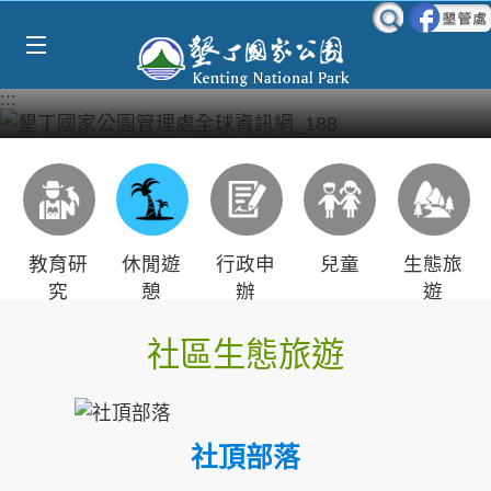
Select Language
▼
跳到主要內容區塊
:::
教育研
休閒遊
行政申
兒童
生態旅
究
憩
辦
遊
社區生態旅遊
社頂部落