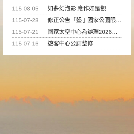
115-08-05
如夢幻泡影 應作如是觀
115-07-28
修正公告「墾丁國家公園限制水域遊憩活動之種類、範圍、時間及行為」，自即日生效。
115-07-21
國家太空中心為辦理2026台灣盃火箭競賽，陸、海、空域警戒及協調相關事宜，因颱風備案事宜
115-07-16
遊客中心公廁整修