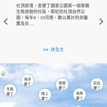
社頂部落，是墾丁國家公園第一個發展
龍水
生態旅遊的社區，鄰近的社頂自然公
的有
園，每年9、10月間，數以萬計的赤腹
重要
鷹及灰 ...
走進沁 
詳全文
南仁湖
龜山
海生館
滿州
出火
恆春
佳樂水
萬里桐
龍鑾潭自然中心
森林遊樂區
瓊麻館
南灣
關山
墾管處遊客中心
社頂公園
風吹沙
後壁湖
船帆石
白砂
海洋
龍磐公園
香蕉灣
貓鼻頭
砂島
龍坑
鵝鑾鼻
夜間
玩在
墾丁
墾丁
墾丁
生態
海角
陸上
墾丁
墾丁
墾丁