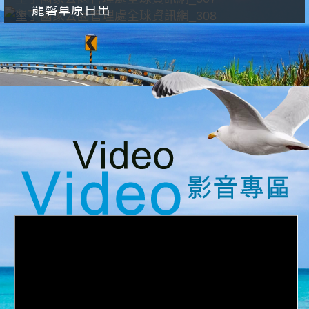
龍磐草原日出