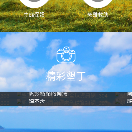
生態保護
急難救助
精彩墾丁
帆影點點的南灣
獨木舟