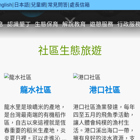
nglish
日本語
兒童網
常見問答
處長信箱
究
休閒遊憩
行政申辦
兒童
息
認識墾丁
生態保育
解說教育
遊憩服務
行政服
社區生態旅遊
龍水社區
港口社區
龍水里是琅嶠米的產地，
港口社區漁業發達，每年
是台灣最南端的有機稻作
四至五月的飛魚季活動，
區，自古以來這裡就是恆
讓人體會純樸的漁村生
春重要的稻米生產地，炎
活。港口溪出海口一帶，
炎夏日裡。可以走進沁 ...
擁有良好的淡水資源，支