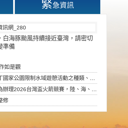
緊
急資訊
，白海豚颱風持續接近臺灣，請密切
變準備
應作如是觀
園限制水域遊憩活動之種類、範圍、時間及行為」，自即日生效。
6台灣盃火箭競賽，陸、海、空域警戒及協調相關事宜，因颱風備案事宜
整修