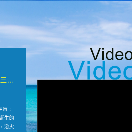
微觀墾丁三部曲 重生....
宇宙﹔
誕生的
，浴火