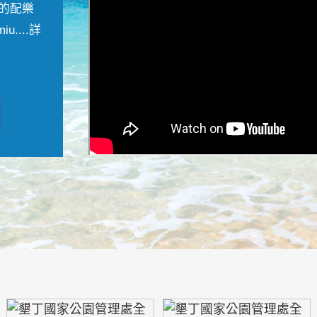
的配樂
....
詳