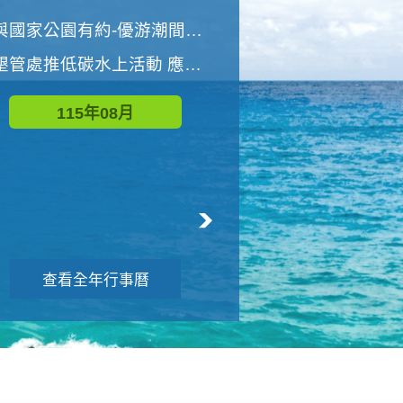
世界地球清潔日 墾管處辦理「2026年墾丁國家公園沙灘淨灘活動」
與國家公園有約-優游潮間探險者
墾管處推低碳水上活動 應屆畢業生限額免費參加
115年09月
115年08月
查看全年行事曆