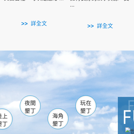
...
詳全文
詳全文
南仁湖
滿州
火
佳樂水
然中心
森林遊樂區
南灣
墾管處遊客中心
社頂公園
風吹沙
湖
船帆石
龍磐公園
香蕉灣
頭
砂島
龍坑
鵝鑾鼻
夜間
玩在
墾丁
墾丁
海角
陸上
墾丁
墾丁