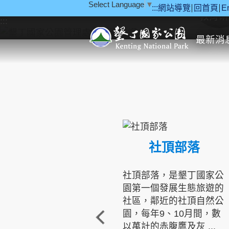
Select Language
▼
:::
網站導覽
回首頁
E
跳到主要內容區塊
教育研
:::
最新消
社頂部落
社頂部落，是墾丁國家公
園第一個發展生態旅遊的
社區，鄰近的社頂自然公
園，每年9、10月間，數
以萬計的赤腹鷹及灰 ...