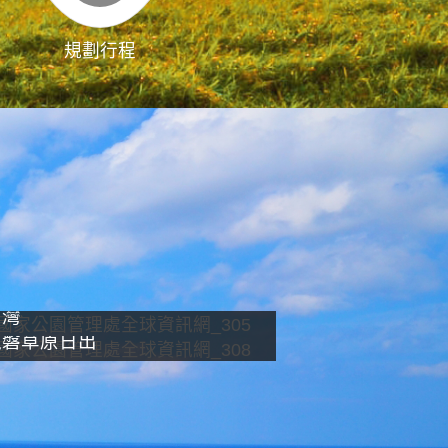
規劃行程
影像直播
南灣
龍磐草原日出