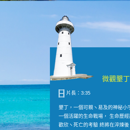
片長：3:35
墾丁，一個可親ヽ易及的神秘小
一個活躍的生命戰場， 生命歷經
歡欣ヽ死亡的考驗 終將在淬煉後