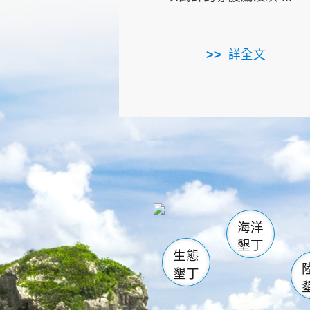
詳全文
龜山
海生館
出
恆春
萬里桐
龍鑾潭自
瓊麻館
關山
後壁
白砂
海洋
貓鼻
墾丁
生態
墾丁