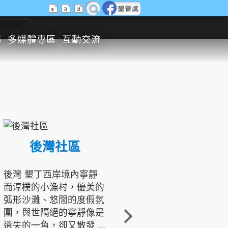
生態旅遊
務
多媒體專區
互動交流
後灣社區
國境之南生態文化發展協會
後灣 墾丁西岸境內寧靜
而淳樸的小漁村，優美的
龍坑地區為隆起的珊瑚礁
弧形沙灘、悠閒的度假氛
地形，由於地處鵝鑾鼻夾
圍，與世隔絕的寧靜像是
角的端點，冬季海浪拍打
遺失的一角，卻又散發 ...
著礁岸，旺盛的侵蝕作