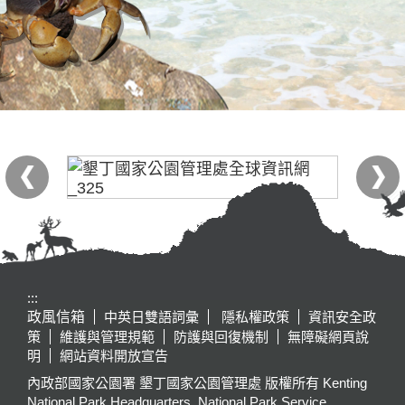
:::
政風信箱
中英日雙語詞彙
隱私權政策
資訊安全政
策
維護與管理規範
防護與回復機制
無障礙網頁說
明
網站資料開放宣告
內政部國家公園署 墾丁國家公園管理處 版權所有 Kenting
National Park Headquarters, National Park Service,