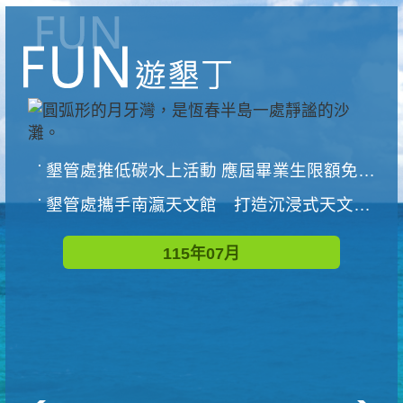
墾管處推低碳水上活動 應屆畢業生限額免費參加
墾管處攜手南瀛天文館 打造沉浸式天文探索營隊
115年07月