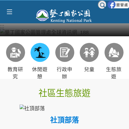
Select Language
▼
跳到主要內容區塊
:::
教育研
休閒遊
行政申
兒童
生態旅
究
憩
辦
遊
社區生態旅遊
社頂部落