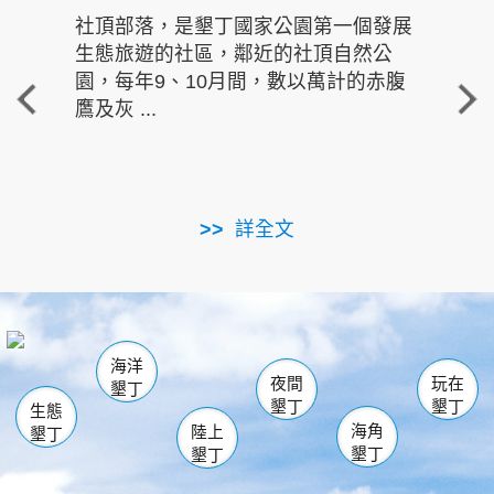
社頂部落，是墾丁國家公園第一個發展
龍水
生態旅遊的社區，鄰近的社頂自然公
的有
園，每年9、10月間，數以萬計的赤腹
重要
鷹及灰 ...
走進沁 
詳全文
南仁湖
龜山
海生館
滿州
出火
恆春
佳樂水
萬里桐
龍鑾潭自然中心
森林遊樂區
瓊麻館
南灣
關山
墾管處遊客中心
社頂公園
風吹沙
後壁湖
船帆石
白砂
海洋
龍磐公園
香蕉灣
貓鼻頭
砂島
龍坑
鵝鑾鼻
夜間
玩在
墾丁
墾丁
墾丁
生態
海角
陸上
墾丁
墾丁
墾丁