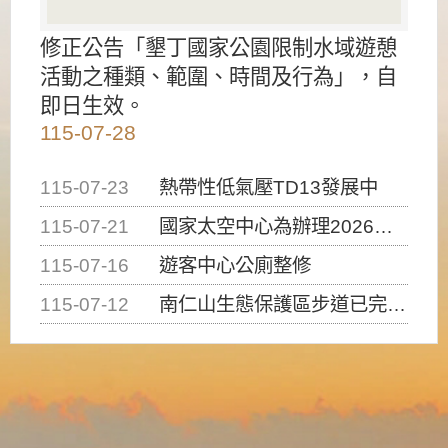
修正公告「墾丁國家公園限制水域遊憩
活動之種類、範圍、時間及行為」，自
即日生效。
115-07-28
115-07-23
熱帶性低氣壓TD13發展中
115-07-21
國家太空中心為辦理2026台灣盃火箭競賽，陸、海、空域警戒及協調相關事宜，因颱風備案事宜
115-07-16
遊客中心公廁整修
115-07-12
南仁山生態保護區步道已完成修復，自115年7月13日（星期一）起恢復開放入園，歡迎民眾依規定申請入園....