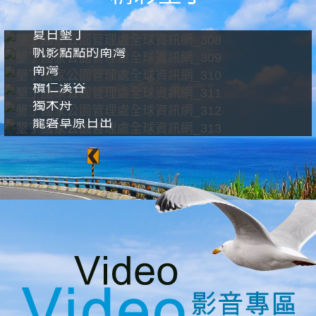
夏日墾丁
帆影點點的南灣
南灣
欖仁溪谷
獨木舟
龍磐草原日出