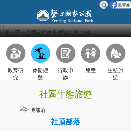
Select Language
▼
跳到主要內容區塊
:::
教育研
休閒遊
行政申
兒童
生態旅
究
憩
辦
遊
社區生態旅遊
社頂部落