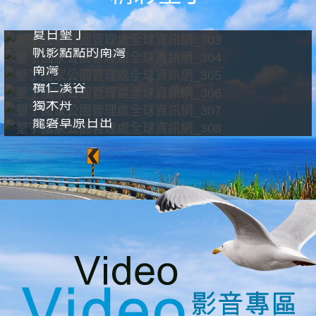
夏日墾丁
帆影點點的南灣
南灣
欖仁溪谷
獨木舟
龍磐草原日出