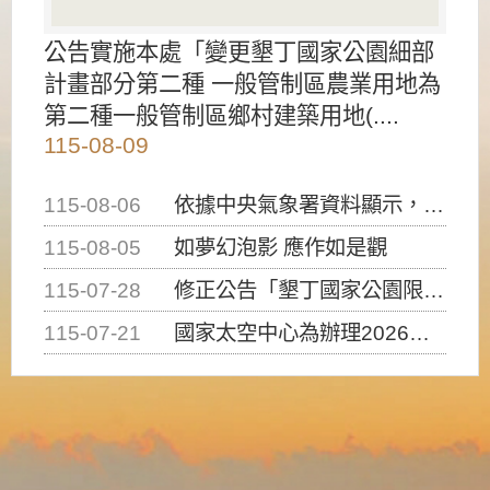
公告實施本處「變更墾丁國家公園細部
計畫部分第二種 一般管制區農業用地為
第二種一般管制區鄉村建築用地(....
115-08-09
115-08-06
依據中央氣象署資料顯示，白海豚颱風持續接近臺灣，請密切注意動向及早完成防災應變準備
115-08-05
如夢幻泡影 應作如是觀
115-07-28
修正公告「墾丁國家公園限制水域遊憩活動之種類、範圍、時間及行為」，自即日生效。
115-07-21
國家太空中心為辦理2026台灣盃火箭競賽，陸、海、空域警戒及協調相關事宜，因颱風備案事宜