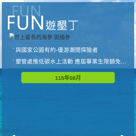
與國家公園有約-優游潮間探險者
墾管處推低碳水上活動 應屆畢業生限額免費參加
115年08月