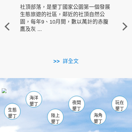
社頂部落，是墾丁國家公園第一個發展
龍水
生態旅遊的社區，鄰近的社頂自然公
的有
園，每年9、10月間，數以萬計的赤腹
重要
鷹及灰 ...
走進沁 
詳全文
南仁湖
龜山
海生館
滿州
出火
恆春
佳樂水
萬里桐
龍鑾潭自然中心
森林遊樂區
瓊麻館
南灣
關山
墾管處遊客中心
社頂公園
風吹沙
後壁湖
船帆石
白砂
海洋
龍磐公園
香蕉灣
貓鼻頭
砂島
龍坑
鵝鑾鼻
夜間
玩在
墾丁
墾丁
墾丁
生態
海角
陸上
墾丁
墾丁
墾丁