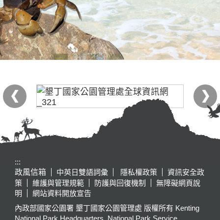
:::
政風信箱
中英日雙語詞彙
隱私權政策
資訊安全政
策
維護與管理規範
防護與回復機制
無障礙網頁說
明
網站資料開放宣告
內政部國家公園署 墾丁國家公園管理處 版權所有 Kenting
National Park Headquarters, National Park Service,