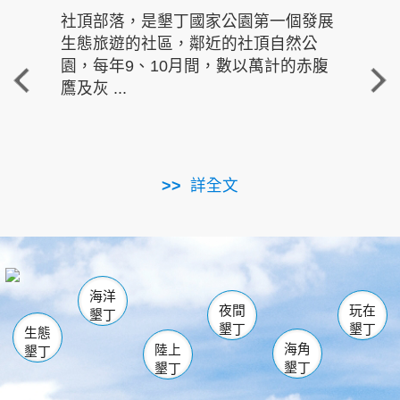
社頂部落，是墾丁國家公園第一個發展
龍水
生態旅遊的社區，鄰近的社頂自然公
的有
園，每年9、10月間，數以萬計的赤腹
重要
鷹及灰 ...
走進沁 
詳全文
南仁湖
龜山
海生館
滿州
出火
恆春
佳樂水
萬里桐
龍鑾潭自然中心
森林遊樂區
瓊麻館
南灣
關山
墾管處遊客中心
社頂公園
風吹沙
後壁湖
船帆石
白砂
海洋
龍磐公園
香蕉灣
貓鼻頭
砂島
龍坑
鵝鑾鼻
夜間
玩在
墾丁
墾丁
墾丁
生態
海角
陸上
墾丁
墾丁
墾丁