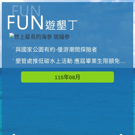
與國家公園有約-優游潮間探險者
墾管處推低碳水上活動 應屆畢業生限額免費參加
115年08月