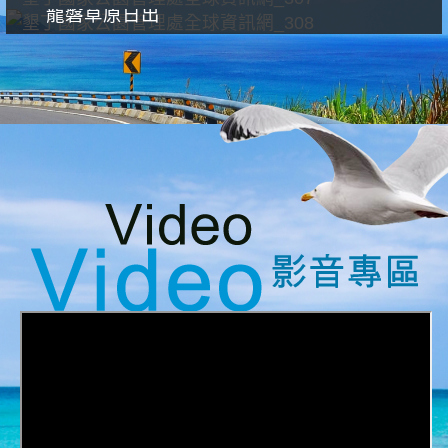
龍磐草原日出