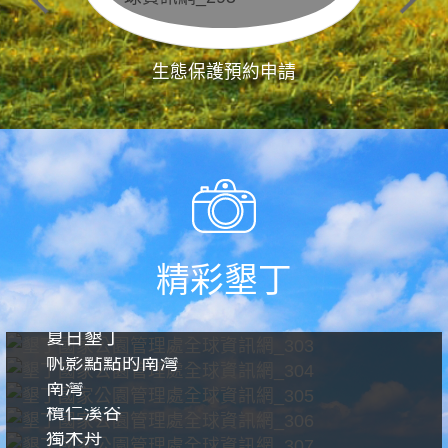
生態保護預約申請
精彩墾丁
夏日墾丁
帆影點點的南灣
南灣
欖仁溪谷
獨木舟