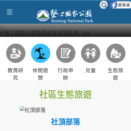
Select Language
▼
跳到主要內容區塊
:::
教育研
休閒遊
行政申
兒童
生態旅
究
憩
辦
遊
社區生態旅遊
社頂部落