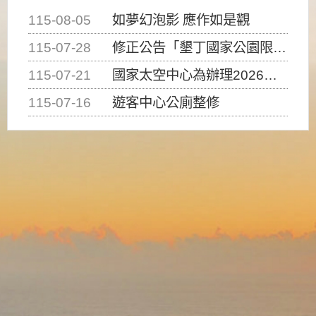
115-08-05
如夢幻泡影 應作如是觀
115-07-28
修正公告「墾丁國家公園限制水域遊憩活動之種類、範圍、時間及行為」，自即日生效。
115-07-21
國家太空中心為辦理2026台灣盃火箭競賽，陸、海、空域警戒及協調相關事宜，因颱風備案事宜
115-07-16
遊客中心公廁整修