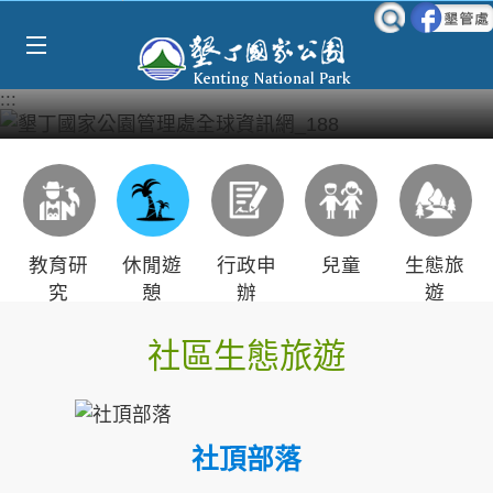
Select Language
▼
跳到主要內容區塊
:::
教育研
休閒遊
行政申
兒童
生態旅
究
憩
辦
遊
社區生態旅遊
社頂部落