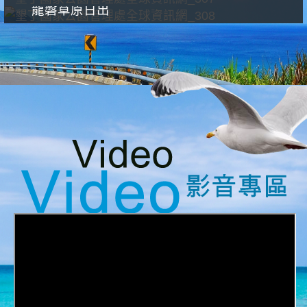
龍磐草原日出