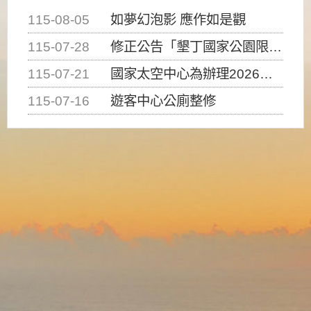
115-08-05
如夢幻泡影 應作如是觀
115-07-28
修正公告「墾丁國家公園限制水域遊憩活動之種類、範圍、時間及行為」，自即日生效。
115-07-21
國家太空中心為辦理2026台灣盃火箭競賽，陸、海、空域警戒及協調相關事宜，因颱風備案事宜
115-07-16
遊客中心公廁整修