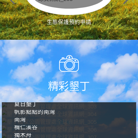
生態保護預約申請
精彩墾丁
夏日墾丁
帆影點點的南灣
南灣
欖仁溪谷
獨木舟