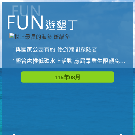
與國家公園有約-優游潮間探險者
墾管處推低碳水上活動 應屆畢業生限額免費參加
115年08月