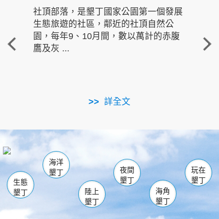
社頂部落，是墾丁國家公園第一個發展
龍水
生態旅遊的社區，鄰近的社頂自然公
的有
園，每年9、10月間，數以萬計的赤腹
重要
鷹及灰 ...
走進沁 
詳全文
南仁湖
龜山
海生館
滿州
出火
恆春
佳樂水
萬里桐
龍鑾潭自然中心
森林遊樂區
瓊麻館
南灣
關山
墾管處遊客中心
社頂公園
風吹沙
後壁湖
船帆石
白砂
海洋
龍磐公園
香蕉灣
貓鼻頭
砂島
龍坑
鵝鑾鼻
夜間
玩在
墾丁
墾丁
墾丁
生態
海角
陸上
墾丁
墾丁
墾丁