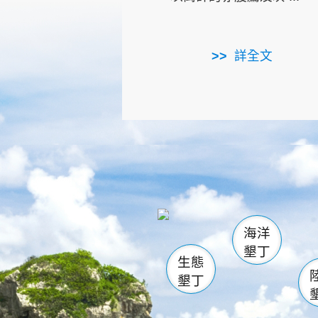
詳全文
龜山
海生館
出
恆春
萬里桐
龍鑾潭自
瓊麻館
關山
後壁
白砂
海洋
貓鼻
墾丁
生態
墾丁