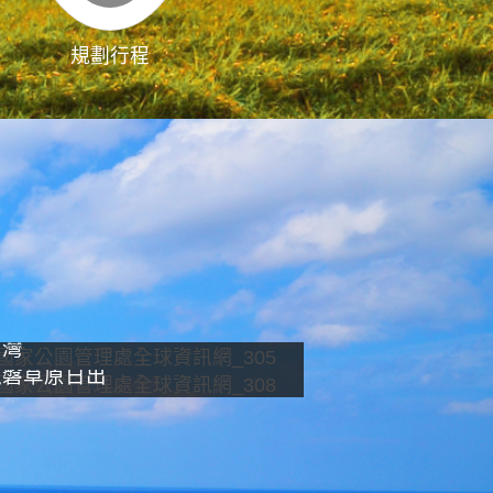
規劃行程
影像直播
南灣
龍磐草原日出