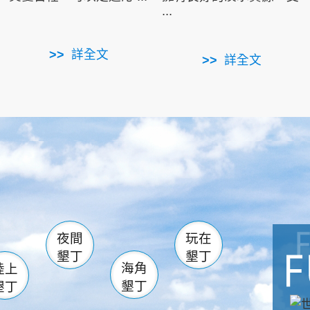
...
詳全文
詳全文
南仁湖
滿州
火
佳樂水
然中心
森林遊樂區
南灣
墾管處遊客中心
社頂公園
風吹沙
湖
船帆石
龍磐公園
香蕉灣
頭
砂島
龍坑
鵝鑾鼻
夜間
玩在
墾丁
墾丁
海角
陸上
墾丁
墾丁