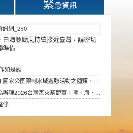
緊
急資訊
，白海豚颱風持續接近臺灣，請密切
變準備
應作如是觀
園限制水域遊憩活動之種類、範圍、時間及行為」，自即日生效。
6台灣盃火箭競賽，陸、海、空域警戒及協調相關事宜，因颱風備案事宜
整修