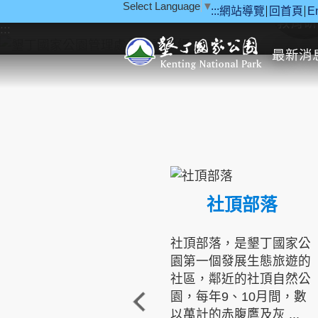
Select Language
▼
:::
網站導覽
回首頁
E
跳到主要內容區塊
教育研
:::
最新消
社頂部落
社頂部落，是墾丁國家公
園第一個發展生態旅遊的
社區，鄰近的社頂自然公
園，每年9、10月間，數
以萬計的赤腹鷹及灰 ...