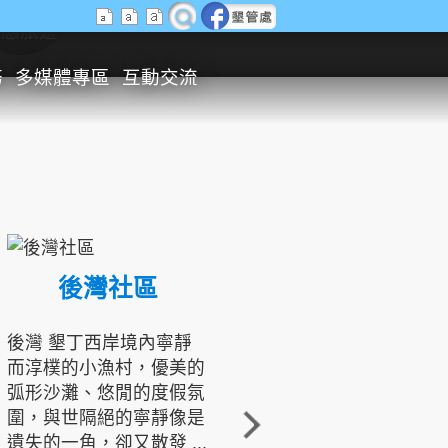
生態旅遊
務
多媒體專區
互動交流
後灣社區
國境之南生態文化發展協會
後灣 墾丁西岸境內寧靜
而淳樸的小漁村，優美的
龍坑地區為隆起的珊瑚礁
弧形沙灘、悠閒的度假氛
地形，由於地處鵝鑾鼻夾
圍，與世隔絕的寧靜像是
角的端點，冬季海浪拍打
遺失的一角，卻又散發 ...
著礁岸，旺盛的侵蝕作