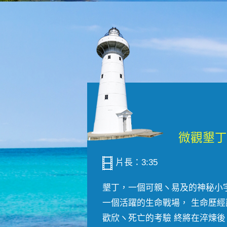
片長：3:35
墾丁，一個可親ヽ易及的神秘小
一個活躍的生命戰場， 生命歷經
歡欣ヽ死亡的考驗 終將在淬煉後