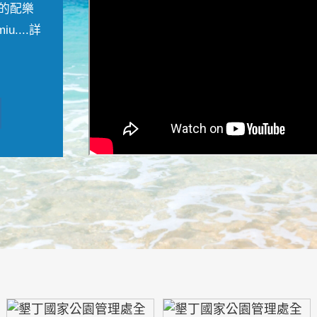
的配樂
....
詳