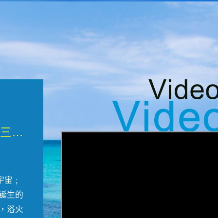
微觀墾丁三部曲 重生....
宇宙﹔
誕生的
，浴火