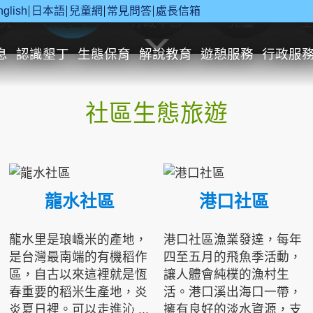
nglish
日本語
兒童網
常見問答
處長信箱
究
休閒遊憩
行政申辦
兒童
息
認識墾丁
生態保育
解說教育
遊憩服務
行政服
社區生態旅遊
龍水社區
港口社區
龍水里是琅嶠米的產地，
港口社區漁業發達，每年
是台灣最南端的有機稻作
四至五月的飛魚季活動，
區，自古以來這裡就是恆
讓人體會純樸的漁村生
春重要的稻米生產地，炎
活。港口溪出海口一帶，
炎夏日裡。可以走進沁 ...
擁有良好的淡水資源，支