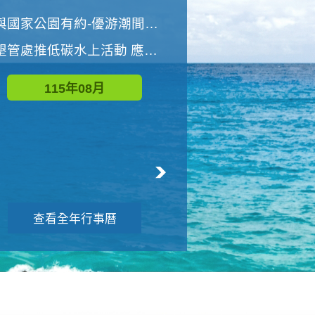
世界地球清潔日 墾管處辦理「2026年墾丁國家公園沙灘淨灘活動」
與國家公園有約-優游潮間探險者
墾管處推低碳水上活動 應屆畢業生限額免費參加
115年09月
115年08月
查看全年行事曆