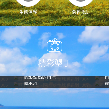
生態保護
急難救助
精彩墾丁
帆影點點的南灣
獨木舟