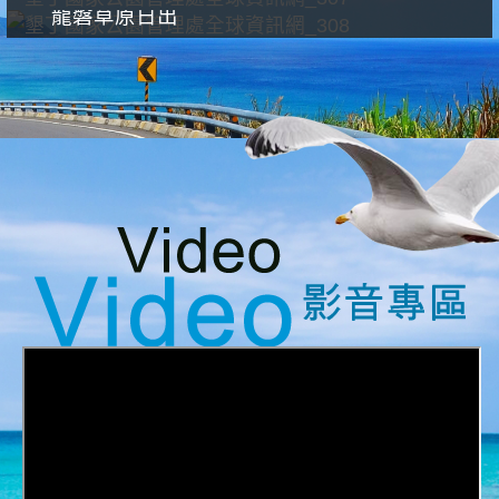
龍磐草原日出