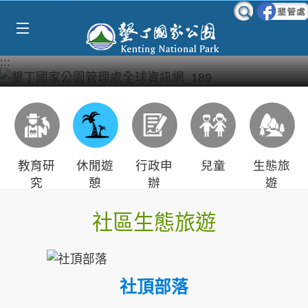
Select Language
▼
跳到主要內容區塊
:::
教育研
休閒遊
行政申
兒童
生態旅
究
憩
辦
遊
社區生態旅遊
社頂部落