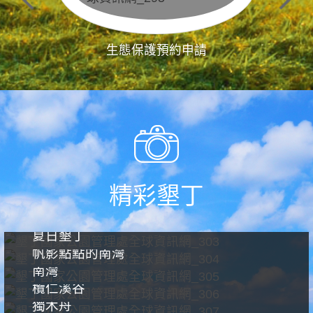
生態保護預約申請
精彩墾丁
夏日墾丁
帆影點點的南灣
南灣
欖仁溪谷
獨木舟