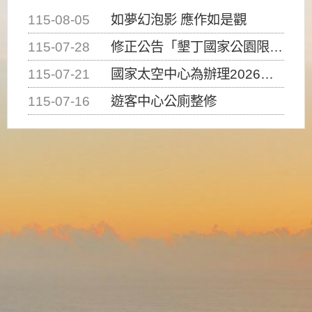
115-08-05
如夢幻泡影 應作如是觀
115-07-28
修正公告「墾丁國家公園限制水域遊憩活動之種類、範圍、時間及行為」，自即日生效。
115-07-21
國家太空中心為辦理2026台灣盃火箭競賽，陸、海、空域警戒及協調相關事宜，因颱風備案事宜
115-07-16
遊客中心公廁整修