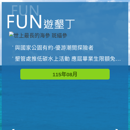
與國家公園有約-優游潮間探險者
墾管處推低碳水上活動 應屆畢業生限額免費參加
115年08月