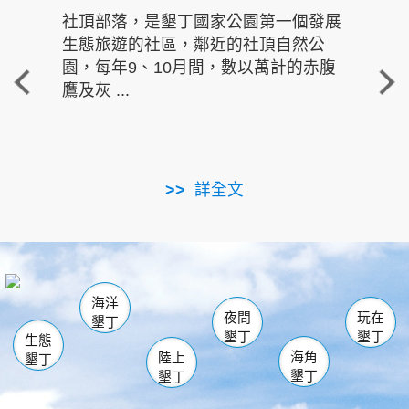
社頂部落，是墾丁國家公園第一個發展
龍水
生態旅遊的社區，鄰近的社頂自然公
的有
園，每年9、10月間，數以萬計的赤腹
重要
鷹及灰 ...
走進沁 
詳全文
南仁湖
龜山
海生館
滿州
出火
恆春
佳樂水
萬里桐
龍鑾潭自然中心
森林遊樂區
瓊麻館
南灣
關山
墾管處遊客中心
社頂公園
風吹沙
後壁湖
船帆石
白砂
海洋
龍磐公園
香蕉灣
貓鼻頭
砂島
龍坑
鵝鑾鼻
夜間
玩在
墾丁
墾丁
墾丁
生態
海角
陸上
墾丁
墾丁
墾丁