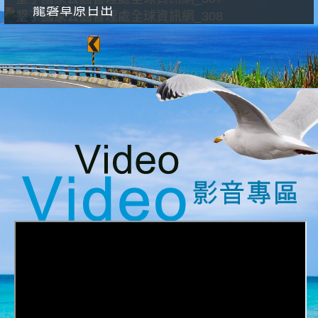
龍磐草原日出