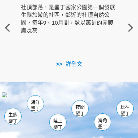
社頂部落，是墾丁國家公園第一個發展
龍水
生態旅遊的社區，鄰近的社頂自然公
的有
園，每年9、10月間，數以萬計的赤腹
重要
鷹及灰 ...
走進沁 
詳全文
南仁湖
龜山
海生館
滿州
出火
恆春
佳樂水
萬里桐
龍鑾潭自然中心
森林遊樂區
瓊麻館
南灣
關山
墾管處遊客中心
社頂公園
風吹沙
後壁湖
船帆石
白砂
海洋
龍磐公園
香蕉灣
貓鼻頭
砂島
龍坑
鵝鑾鼻
夜間
玩在
墾丁
墾丁
墾丁
生態
海角
陸上
墾丁
墾丁
墾丁