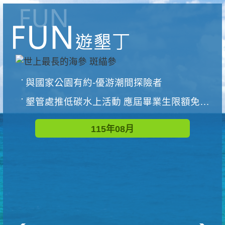
與國家公園有約-優游潮間探險者
墾管處推低碳水上活動 應屆畢業生限額免費參加
115年08月