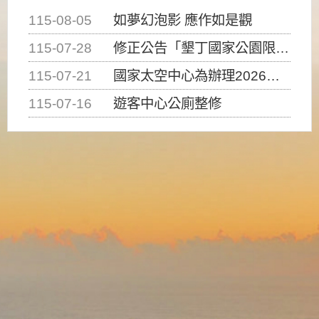
115-08-05
如夢幻泡影 應作如是觀
115-07-28
修正公告「墾丁國家公園限制水域遊憩活動之種類、範圍、時間及行為」，自即日生效。
115-07-21
國家太空中心為辦理2026台灣盃火箭競賽，陸、海、空域警戒及協調相關事宜，因颱風備案事宜
115-07-16
遊客中心公廁整修