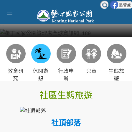
Select Language
▼
跳到主要內容區塊
:::
教育研
休閒遊
行政申
兒童
生態旅
究
憩
辦
遊
社區生態旅遊
社頂部落