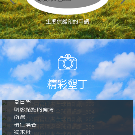
生態保護預約申請
精彩墾丁
夏日墾丁
帆影點點的南灣
南灣
欖仁溪谷
獨木舟