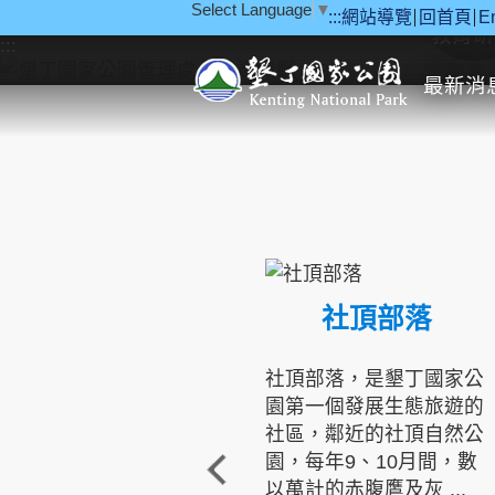
Select Language
▼
:::
網站導覽
回首頁
E
跳到主要內容區塊
教育研
:::
最新消
社頂部落
社頂部落，是墾丁國家公
園第一個發展生態旅遊的
社區，鄰近的社頂自然公
園，每年9、10月間，數
以萬計的赤腹鷹及灰 ...