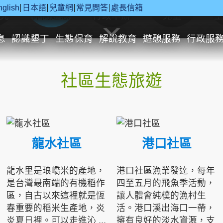
nglish
日本語
兒童網
常見問答
處長信箱
究
休閒遊憩
行政申辦
兒童
息
認識墾丁
生態保育
解說教育
遊憩服務
行政服
社區生態旅遊
龍水社區
港口社區
龍水里是琅嶠米的產地，
港口社區漁業發達，每年
是台灣最南端的有機稻作
四至五月的飛魚季活動，
區，自古以來這裡就是恆
讓人體會純樸的漁村生
春重要的稻米生產地，炎
活。港口溪出海口一帶，
炎夏日裡。可以走進沁 ...
擁有良好的淡水資源，支