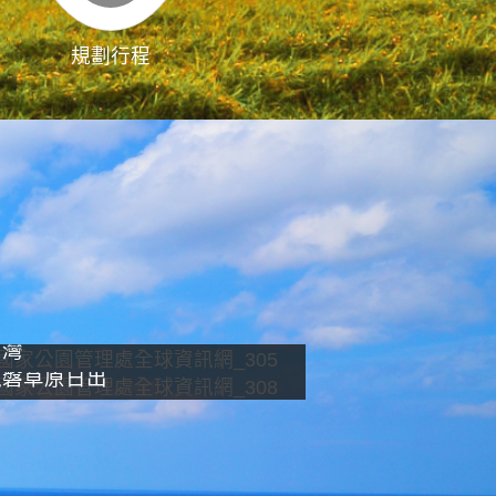
規劃行程
影像直播
南灣
龍磐草原日出