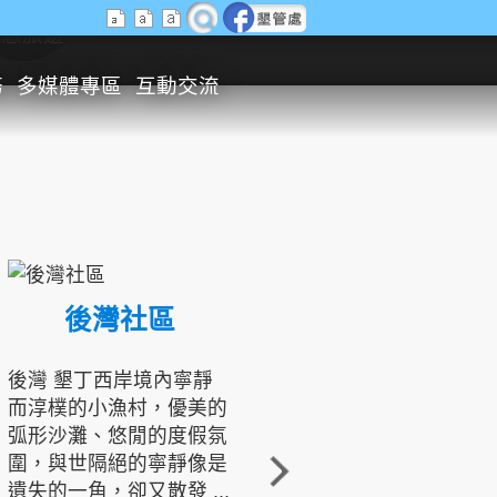
生態旅遊
務
多媒體專區
互動交流
後灣社區
國境之南生態文化發展協會
後灣 墾丁西岸境內寧靜
而淳樸的小漁村，優美的
龍坑地區為隆起的珊瑚礁
弧形沙灘、悠閒的度假氛
地形，由於地處鵝鑾鼻夾
圍，與世隔絕的寧靜像是
角的端點，冬季海浪拍打
遺失的一角，卻又散發 ...
著礁岸，旺盛的侵蝕作