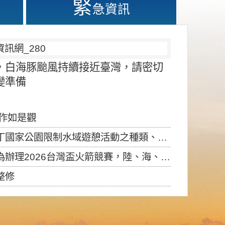
緊
急資訊
，白海豚颱風持續接近臺灣，請密切
變準備
應作如是觀
園限制水域遊憩活動之種類、範圍、時間及行為」，自即日生效。
6台灣盃火箭競賽，陸、海、空域警戒及協調相關事宜，因颱風備案事宜
整修