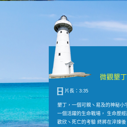
片長：3:35
墾丁，一個可親ヽ易及的神秘小
一個活躍的生命戰場， 生命歷經
歡欣ヽ死亡的考驗 終將在淬煉後