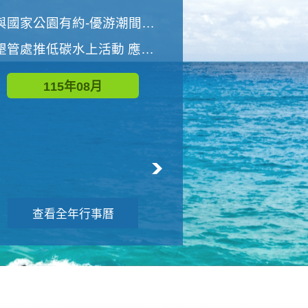
世界地球清潔日 墾管處辦理「2026年墾丁國家公園沙灘淨灘活動」
與國家公園有約-優游潮間探險者
墾管處推低碳水上活動 應屆畢業生限額免費參加
115年09月
115年08月
查看全年行事曆