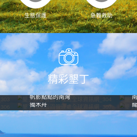
生態保護
急難救助
精彩墾丁
帆影點點的南灣
獨木舟