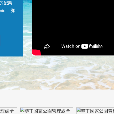
的配樂
....
詳