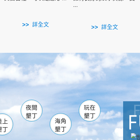
...
詳全文
詳全文
南仁湖
滿州
火
佳樂水
然中心
森林遊樂區
南灣
墾管處遊客中心
社頂公園
風吹沙
湖
船帆石
龍磐公園
香蕉灣
頭
砂島
龍坑
鵝鑾鼻
夜間
玩在
墾丁
墾丁
海角
陸上
墾丁
墾丁