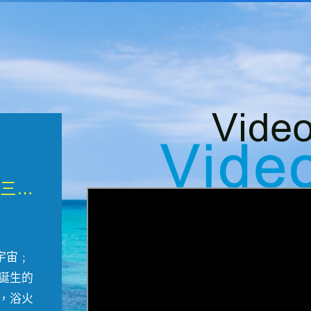
微觀墾丁三部曲 重生....
宇宙﹔
誕生的
，浴火