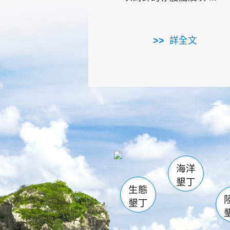
詳全文
龜山
海生館
出
恆春
萬里桐
龍鑾潭自
瓊麻館
關山
後壁
白砂
海洋
貓鼻
墾丁
生態
墾丁