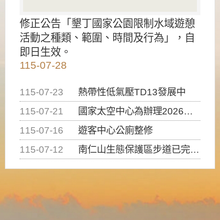
修正公告「墾丁國家公園限制水域遊憩
活動之種類、範圍、時間及行為」，自
即日生效。
115-07-28
115-07-23
熱帶性低氣壓TD13發展中
115-07-21
國家太空中心為辦理2026台灣盃火箭競賽，陸、海、空域警戒及協調相關事宜，因颱風備案事宜
115-07-16
遊客中心公廁整修
115-07-12
南仁山生態保護區步道已完成修復，自115年7月13日（星期一）起恢復開放入園，歡迎民眾依規定申請入園....