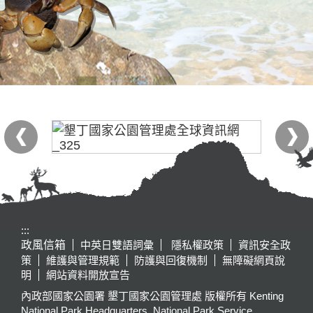
:::
政風信箱
中英日雙語詞彙
隱私權政策
資訊安全政
策
維護與管理規範
防護與回復機制
無障礙網頁說
明
網站資料開放宣告
內政部國家公園署 墾丁國家公園管理處 版權所有 Kenting
National Park Headquarters, National Park Service,