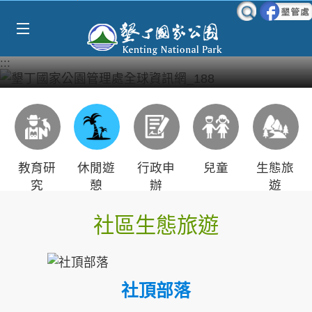
Select Language
▼
跳到主要內容區塊
:::
教育研
休閒遊
行政申
兒童
生態旅
究
憩
辦
遊
社區生態旅遊
社頂部落