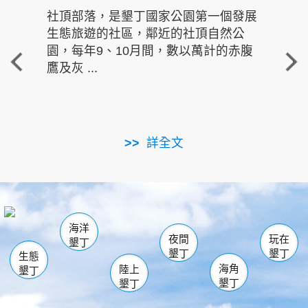
社頂部落，是墾丁國家公園第一個發展
龍水
生態旅遊的社區，鄰近的社頂自然公
的有
園，每年9、10月間，數以萬計的赤腹
重要
鷹及灰 ...
走進沁 
詳全文
南仁湖
龜山
海生館
滿州
出火
恆春
佳樂水
萬里桐
龍鑾潭自然中心
森林遊樂區
瓊麻館
南灣
關山
墾管處遊客中心
社頂公園
風吹沙
後壁湖
船帆石
白砂
海洋
龍磐公園
香蕉灣
貓鼻頭
砂島
龍坑
鵝鑾鼻
夜間
玩在
墾丁
墾丁
墾丁
生態
海角
陸上
墾丁
墾丁
墾丁