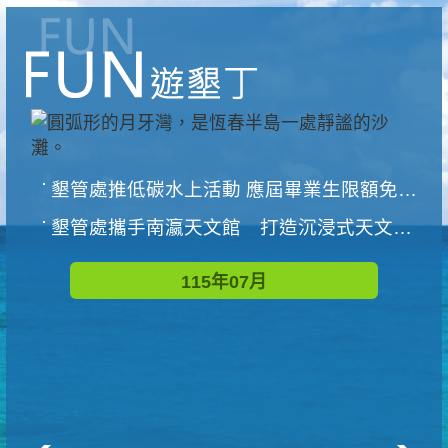
墾管處推低碳水上活動 應屆畢業生限額免費參加
墾管處攜手南瀛天文館 打造沉浸式天文探索營隊
115年07月