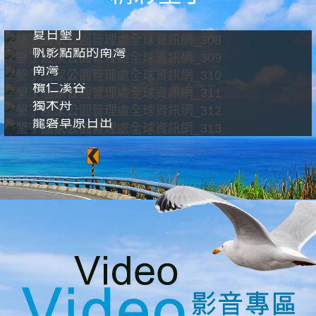
夏日墾丁
帆影點點的南灣
南灣
欖仁溪谷
獨木舟
龍磐草原日出