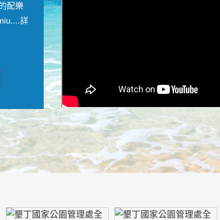
的配樂
....
詳