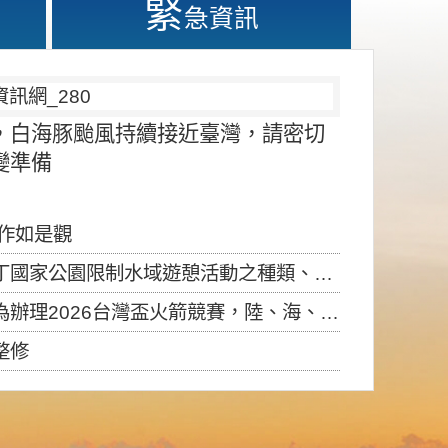
緊
急資訊
，白海豚颱風持續接近臺灣，請密切
變準備
應作如是觀
園限制水域遊憩活動之種類、範圍、時間及行為」，自即日生效。
6台灣盃火箭競賽，陸、海、空域警戒及協調相關事宜，因颱風備案事宜
整修