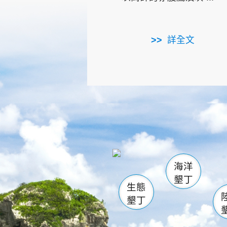
詳全文
龜山
海生館
出
恆春
萬里桐
龍鑾潭自
瓊麻館
關山
後壁
白砂
海洋
貓鼻
墾丁
生態
墾丁