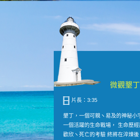
片長：3:35
墾丁，一個可親ヽ易及的神秘小
一個活躍的生命戰場， 生命歷經
歡欣ヽ死亡的考驗 終將在淬煉後