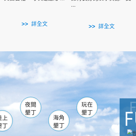
...
詳全文
詳全文
南仁湖
滿州
火
佳樂水
然中心
森林遊樂區
南灣
墾管處遊客中心
社頂公園
風吹沙
湖
船帆石
龍磐公園
香蕉灣
頭
砂島
龍坑
鵝鑾鼻
夜間
玩在
墾丁
墾丁
海角
陸上
墾丁
墾丁