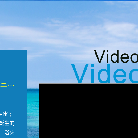
微觀墾丁三部曲 重生....
宇宙﹔
誕生的
，浴火