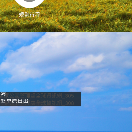
規劃行程
影像直播
南灣
龍磐草原日出