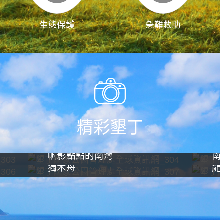
生態保護
急難救助
精彩墾丁
帆影點點的南灣
獨木舟