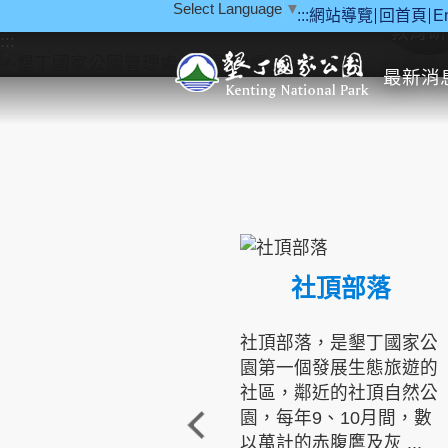
Select Language
▼
:::
網站導覽
回首頁
E
跳到主要內容區塊
教育研
:::
最新消
社頂部落
社頂部落，是墾丁國家公
園第一個發展生態旅遊的
社區，鄰近的社頂自然公
園，每年9、10月間，數
以萬計的赤腹鷹及灰 ...