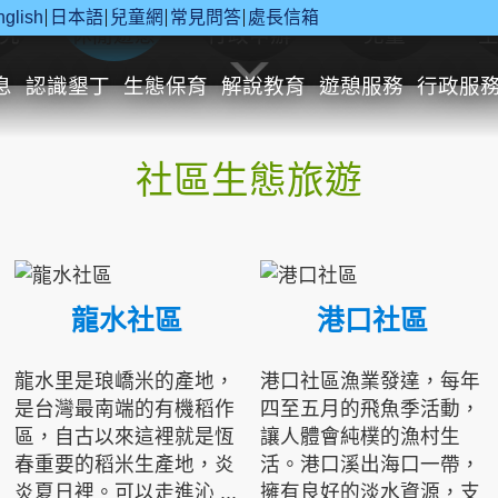
nglish
日本語
兒童網
常見問答
處長信箱
究
休閒遊憩
行政申辦
兒童
息
認識墾丁
生態保育
解說教育
遊憩服務
行政服
社區生態旅遊
龍水社區
港口社區
龍水里是琅嶠米的產地，
港口社區漁業發達，每年
是台灣最南端的有機稻作
四至五月的飛魚季活動，
區，自古以來這裡就是恆
讓人體會純樸的漁村生
春重要的稻米生產地，炎
活。港口溪出海口一帶，
炎夏日裡。可以走進沁 ...
擁有良好的淡水資源，支