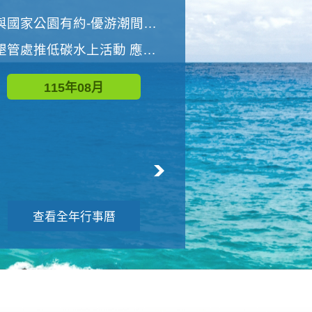
世界地球清潔日 墾管處辦理「2026年墾丁國家公園沙灘淨灘活動」
與國家公園有約-優游潮間探險者
墾管處推低碳水上活動 應屆畢業生限額免費參加
115年09月
115年08月
查看全年行事曆