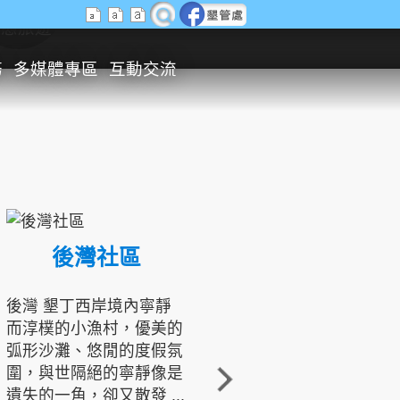
生態旅遊
務
多媒體專區
互動交流
後灣社區
國境之南生態文化發展協會
後灣 墾丁西岸境內寧靜
而淳樸的小漁村，優美的
龍坑地區為隆起的珊瑚礁
弧形沙灘、悠閒的度假氛
地形，由於地處鵝鑾鼻夾
圍，與世隔絕的寧靜像是
角的端點，冬季海浪拍打
遺失的一角，卻又散發 ...
著礁岸，旺盛的侵蝕作