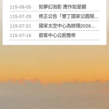
115-08-05
如夢幻泡影 應作如是觀
115-07-28
修正公告「墾丁國家公園限制水域遊憩活動之種類、範圍、時間及行為」，自即日生效。
115-07-21
國家太空中心為辦理2026台灣盃火箭競賽，陸、海、空域警戒及協調相關事宜，因颱風備案事宜
115-07-16
遊客中心公廁整修