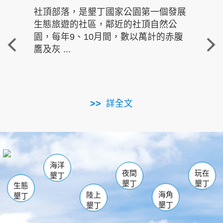
社頂部落，是墾丁國家公園第一個發展
龍水
生態旅遊的社區，鄰近的社頂自然公
的有
園，每年9、10月間，數以萬計的赤腹
重要
鷹及灰 ...
走進沁 
詳全文
南仁湖
龜山
海生館
滿州
出火
恆春
佳樂水
萬里桐
龍鑾潭自然中心
森林遊樂區
瓊麻館
南灣
關山
墾管處遊客中心
社頂公園
風吹沙
後壁湖
船帆石
白砂
海洋
龍磐公園
香蕉灣
貓鼻頭
砂島
龍坑
鵝鑾鼻
夜間
玩在
墾丁
墾丁
墾丁
生態
海角
陸上
墾丁
墾丁
墾丁