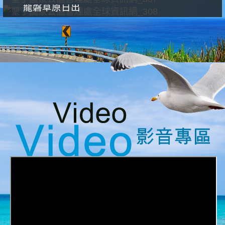
龍磐草原日出