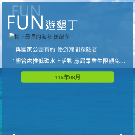
與國家公園有約-優游潮間探險者
墾管處推低碳水上活動 應屆畢業生限額免費參加
115年08月