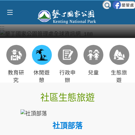
Select Language
▼
跳到主要內容區塊
:::
教育研
休閒遊
行政申
兒童
生態旅
究
憩
辦
遊
社區生態旅遊
社頂部落