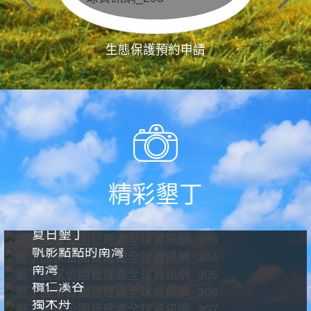
生態保護預約申請
精彩墾丁
夏日墾丁
帆影點點的南灣
南灣
欖仁溪谷
獨木舟