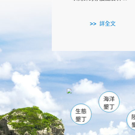
詳全文
龜山
海生館
出
恆春
萬里桐
龍鑾潭自
瓊麻館
關山
後壁
白砂
海洋
貓鼻
墾丁
生態
墾丁