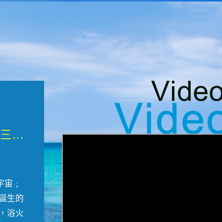
微觀墾丁三部曲 重生....
宇宙﹔
誕生的
，浴火