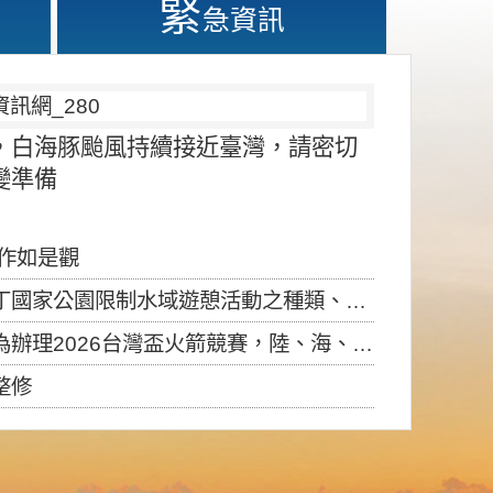
緊
急資訊
，白海豚颱風持續接近臺灣，請密切
變準備
應作如是觀
園限制水域遊憩活動之種類、範圍、時間及行為」，自即日生效。
6台灣盃火箭競賽，陸、海、空域警戒及協調相關事宜，因颱風備案事宜
整修