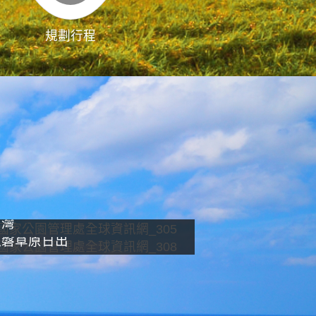
規劃行程
影像直播
南灣
龍磐草原日出