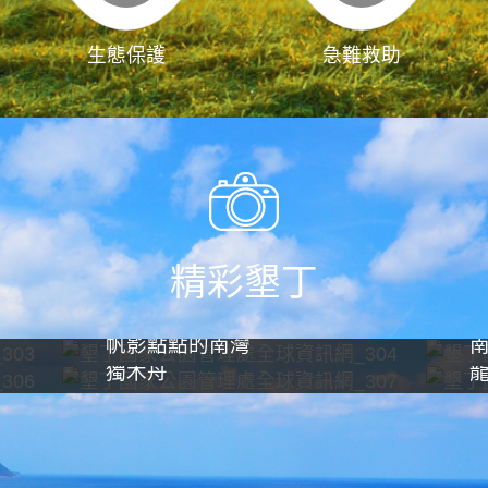
生態保護
急難救助
精彩墾丁
帆影點點的南灣
獨木舟