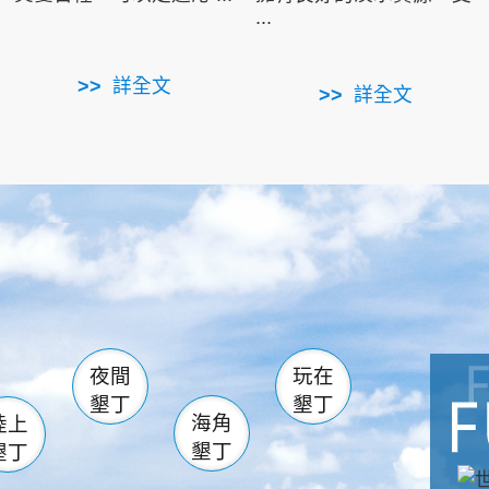
...
詳全文
詳全文
南仁湖
滿州
火
佳樂水
然中心
森林遊樂區
南灣
墾管處遊客中心
社頂公園
風吹沙
湖
船帆石
龍磐公園
香蕉灣
頭
砂島
龍坑
鵝鑾鼻
夜間
玩在
墾丁
墾丁
海角
陸上
墾丁
墾丁