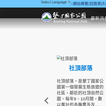
Select Language
▼
:::
網站導覽
回首頁
E
跳到主要內容區塊
教育研
:::
最新消
社頂部落
社頂部落，是墾丁國家公
園第一個發展生態旅遊的
社區，鄰近的社頂自然公
園，每年9、10月間，數
以萬計的赤腹鷹及灰 ...