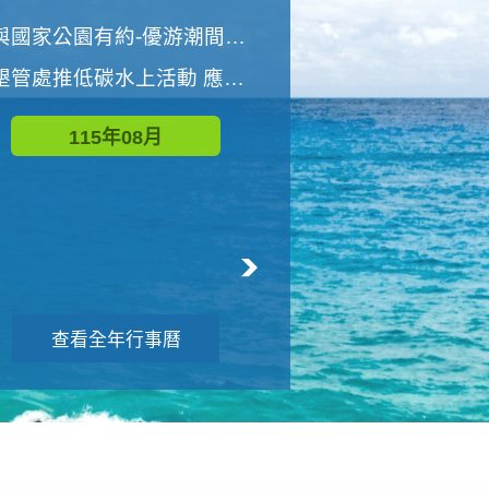
世界地球清潔日 墾管處辦理「2026年墾丁國家公園沙灘淨灘活動」
與國家公園有約-優游潮間探險者
墾管處推低碳水上活動 應屆畢業生限額免費參加
115年09月
115年08月
查看全年行事曆