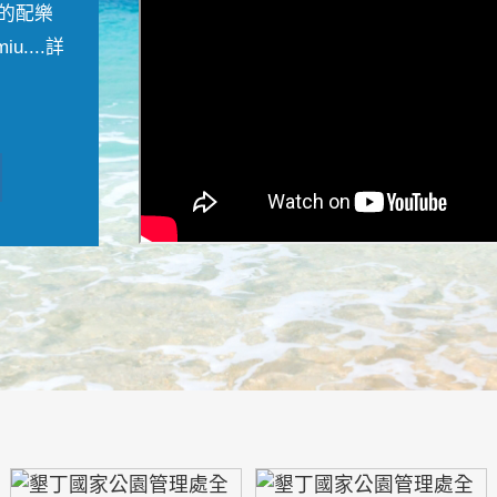
的配樂
....
詳