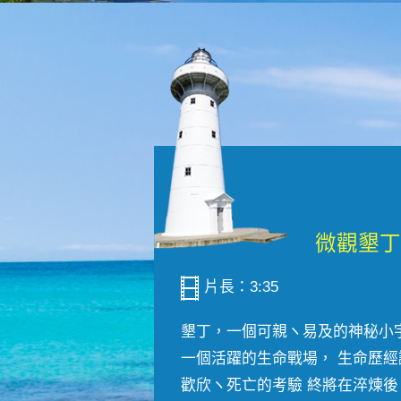
片長：3:35
墾丁，一個可親ヽ易及的神秘小
一個活躍的生命戰場， 生命歷經
歡欣ヽ死亡的考驗 終將在淬煉後