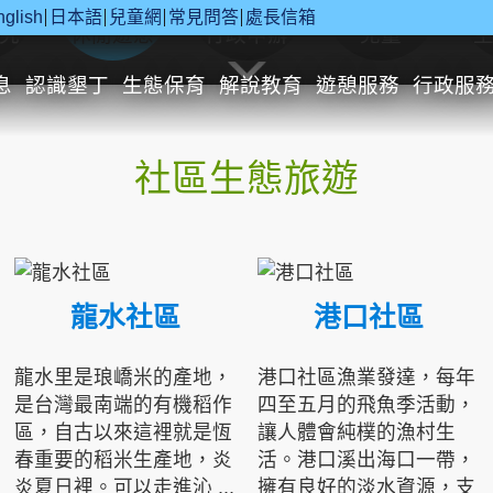
nglish
日本語
兒童網
常見問答
處長信箱
究
休閒遊憩
行政申辦
兒童
息
認識墾丁
生態保育
解說教育
遊憩服務
行政服
社區生態旅遊
龍水社區
港口社區
龍水里是琅嶠米的產地，
港口社區漁業發達，每年
是台灣最南端的有機稻作
四至五月的飛魚季活動，
區，自古以來這裡就是恆
讓人體會純樸的漁村生
春重要的稻米生產地，炎
活。港口溪出海口一帶，
炎夏日裡。可以走進沁 ...
擁有良好的淡水資源，支