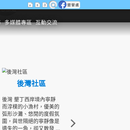
生態旅遊
務
多媒體專區
互動交流
後灣社區
國境之南生態文化發展協會
後灣 墾丁西岸境內寧靜
而淳樸的小漁村，優美的
龍坑地區為隆起的珊瑚礁
弧形沙灘、悠閒的度假氛
地形，由於地處鵝鑾鼻夾
圍，與世隔絕的寧靜像是
角的端點，冬季海浪拍打
遺失的一角，卻又散發 ...
著礁岸，旺盛的侵蝕作