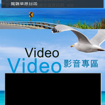
龍磐草原日出