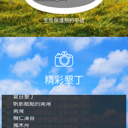
生態保護預約申請
精彩墾丁
夏日墾丁
帆影點點的南灣
南灣
欖仁溪谷
獨木舟