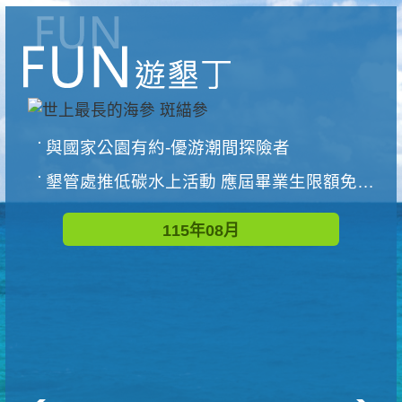
與國家公園有約-優游潮間探險者
墾管處推低碳水上活動 應屆畢業生限額免費參加
115年08月