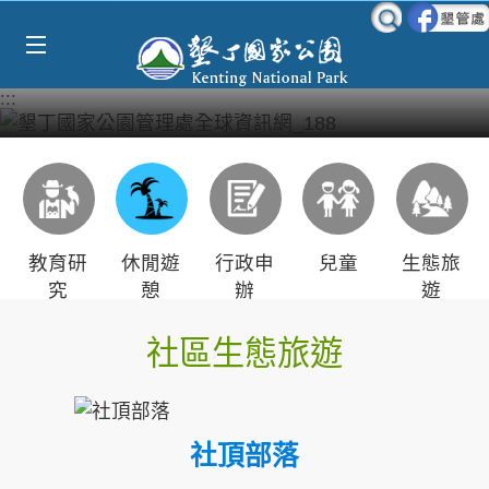
Select Language
▼
跳到主要內容區塊
:::
教育研
休閒遊
行政申
兒童
生態旅
究
憩
辦
遊
社區生態旅遊
社頂部落