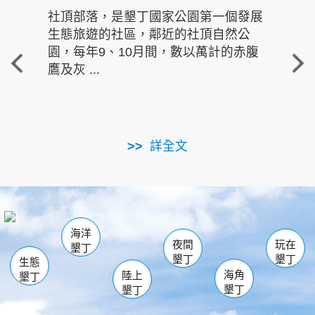
社頂部落，是墾丁國家公園第一個發展
龍水
生態旅遊的社區，鄰近的社頂自然公
的有
園，每年9、10月間，數以萬計的赤腹
重要
鷹及灰 ...
走進沁 
詳全文
南仁湖
龜山
海生館
滿州
出火
恆春
佳樂水
萬里桐
龍鑾潭自然中心
森林遊樂區
瓊麻館
南灣
關山
墾管處遊客中心
社頂公園
風吹沙
後壁湖
船帆石
白砂
海洋
龍磐公園
香蕉灣
貓鼻頭
砂島
龍坑
鵝鑾鼻
夜間
玩在
墾丁
墾丁
墾丁
生態
海角
陸上
墾丁
墾丁
墾丁