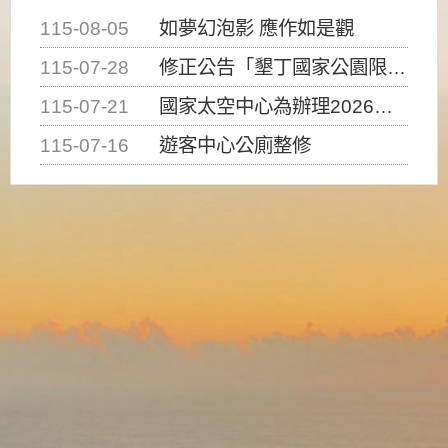
115-08-05
如夢幻泡影 應作如是觀
115-07-28
修正公告「墾丁國家公園限制水域遊憩活動之種類、範圍、時間及行為」，自即日生效。
115-07-21
國家太空中心為辦理2026台灣盃火箭競賽，陸、海、空域警戒及協調相關事宜，因颱風備案事宜
115-07-16
遊客中心公廁整修