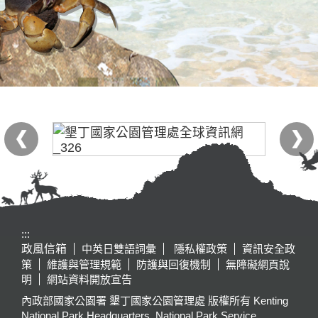
:::
政風信箱
中英日雙語詞彙
隱私權政策
資訊安全政
策
維護與管理規範
防護與回復機制
無障礙網頁說
明
網站資料開放宣告
內政部國家公園署 墾丁國家公園管理處 版權所有 Kenting
National Park Headquarters, National Park Service,