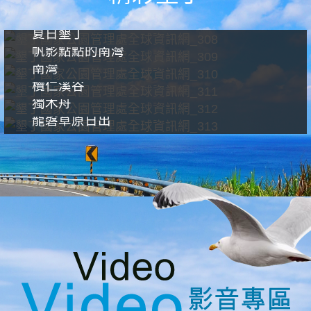
夏日墾丁
帆影點點的南灣
南灣
欖仁溪谷
獨木舟
龍磐草原日出