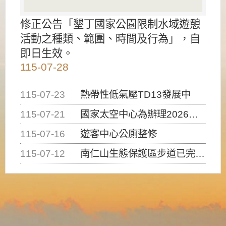
修正公告「墾丁國家公園限制水域遊憩
活動之種類、範圍、時間及行為」，自
即日生效。
115-07-28
115-07-23
熱帶性低氣壓TD13發展中
115-07-21
國家太空中心為辦理2026台灣盃火箭競賽，陸、海、空域警戒及協調相關事宜，因颱風備案事宜
115-07-16
遊客中心公廁整修
115-07-12
南仁山生態保護區步道已完成修復，自115年7月13日（星期一）起恢復開放入園，歡迎民眾依規定申請入園....