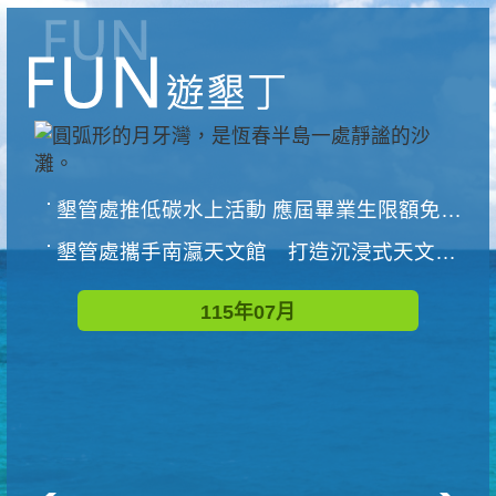
墾管處推低碳水上活動 應屆畢業生限額免費參加
墾管處攜手南瀛天文館 打造沉浸式天文探索營隊
115年07月