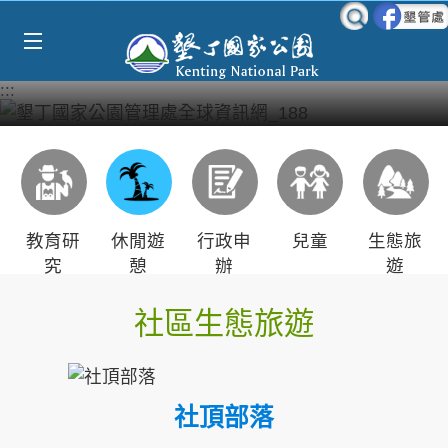
Select Language
▼
跳到主要內容區塊
:::
教育研
休閒遊
行政申
兒童
生態旅
究
憩
辦
遊
社區生態旅遊
社頂部落