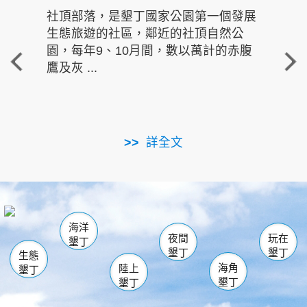
社頂部落，是墾丁國家公園第一個發展
龍水
生態旅遊的社區，鄰近的社頂自然公
的有
園，每年9、10月間，數以萬計的赤腹
重要
鷹及灰 ...
走進沁 
詳全文
南仁湖
龜山
海生館
滿州
出火
恆春
佳樂水
萬里桐
龍鑾潭自然中心
森林遊樂區
瓊麻館
南灣
關山
墾管處遊客中心
社頂公園
風吹沙
後壁湖
船帆石
白砂
海洋
龍磐公園
香蕉灣
貓鼻頭
砂島
龍坑
鵝鑾鼻
夜間
玩在
墾丁
墾丁
墾丁
生態
海角
陸上
墾丁
墾丁
墾丁