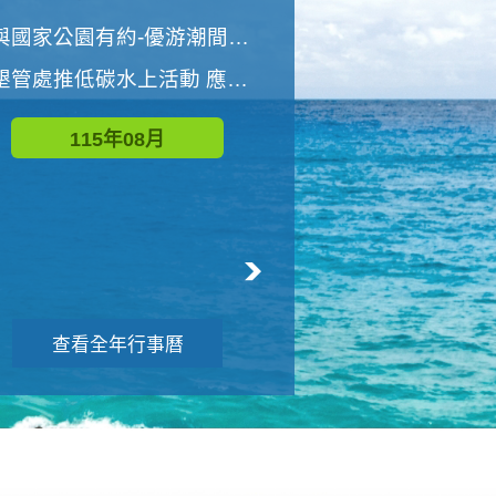
世界地球清潔日 墾管處辦理「2026年墾丁國家公園沙灘淨灘活動」
與國家公園有約-優游潮間探險者
墾管處推低碳水上活動 應屆畢業生限額免費參加
115年09月
115年08月
查看全年行事曆