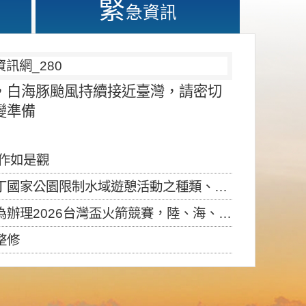
緊
急資訊
，白海豚颱風持續接近臺灣，請密切
變準備
應作如是觀
園限制水域遊憩活動之種類、範圍、時間及行為」，自即日生效。
6台灣盃火箭競賽，陸、海、空域警戒及協調相關事宜，因颱風備案事宜
整修