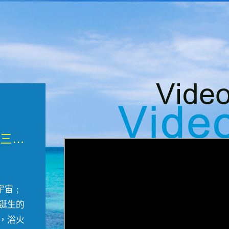
微觀墾丁三部曲 重生....
宇宙﹔
誕生的
，浴火