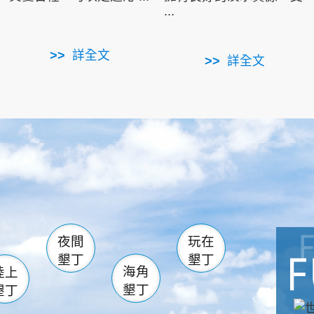
...
詳全文
詳全文
南仁湖
滿州
火
佳樂水
然中心
森林遊樂區
南灣
墾管處遊客中心
社頂公園
風吹沙
湖
船帆石
龍磐公園
香蕉灣
頭
砂島
龍坑
鵝鑾鼻
夜間
玩在
墾丁
墾丁
海角
陸上
墾丁
墾丁