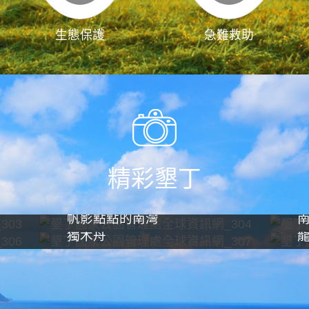
生態保護
急難救助
精彩墾丁
帆影點點的南灣
獨木舟