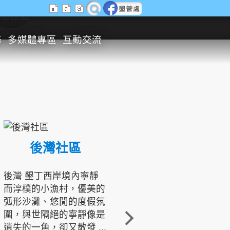
生態旅遊
務
多媒體專區
互動交流
後灣社區
國境之南生態文化發展協會
後灣 墾丁西岸境內寧靜
而淳樸的小漁村，優美的
龍坑地區為隆起的珊瑚礁
弧形沙灘、悠閒的度假氛
地形，由於地處鵝鑾鼻夾
圍，與世隔絕的寧靜像是
角的端點，冬季海浪拍打
遺失的一角，卻又散發 ...
著礁岸，旺盛的侵蝕作