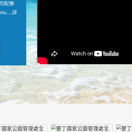
的配樂
....
詳