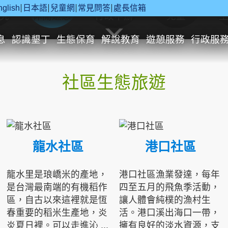
nglish
日本語
兒童網
常見問答
處長信箱
究
休閒遊憩
行政申辦
兒童
息
認識墾丁
生態保育
解說教育
遊憩服務
行政服
社區生態旅遊
龍水社區
港口社區
龍水里是琅嶠米的產地，
港口社區漁業發達，每年
是台灣最南端的有機稻作
四至五月的飛魚季活動，
區，自古以來這裡就是恆
讓人體會純樸的漁村生
春重要的稻米生產地，炎
活。港口溪出海口一帶，
炎夏日裡。可以走進沁 ...
擁有良好的淡水資源，支