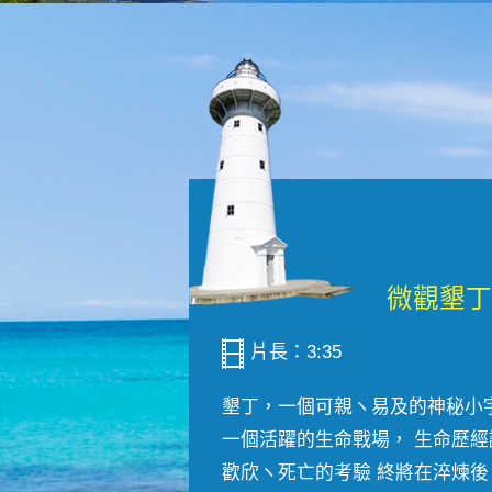
片長：3:35
墾丁，一個可親ヽ易及的神秘小
一個活躍的生命戰場， 生命歷經
歡欣ヽ死亡的考驗 終將在淬煉後