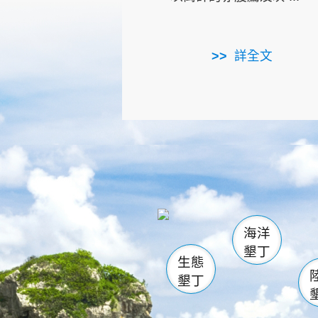
詳全文
龜山
海生館
出
恆春
萬里桐
龍鑾潭自
瓊麻館
關山
後壁
白砂
海洋
貓鼻
墾丁
生態
墾丁