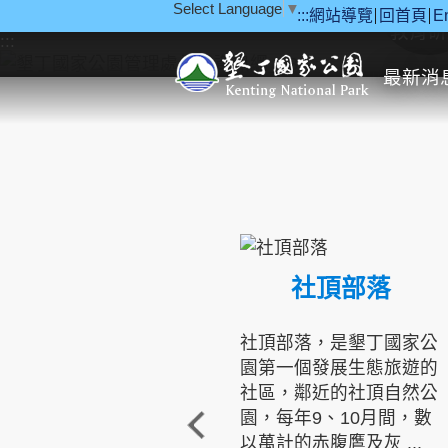
Select Language
▼
:::
網站導覽
回首頁
E
跳到主要內容區塊
教育研
:::
最新消
社頂部落
社頂部落，是墾丁國家公
園第一個發展生態旅遊的
社區，鄰近的社頂自然公
園，每年9、10月間，數
以萬計的赤腹鷹及灰 ...