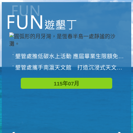
墾管處推低碳水上活動 應屆畢業生限額免費參加
墾管處攜手南瀛天文館 打造沉浸式天文探索營隊
115年07月