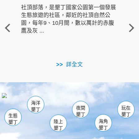
社頂部落，是墾丁國家公園第一個發展
龍水
生態旅遊的社區，鄰近的社頂自然公
的有
園，每年9、10月間，數以萬計的赤腹
重要
鷹及灰 ...
走進沁 
詳全文
南仁湖
龜山
海生館
滿州
出火
恆春
佳樂水
萬里桐
龍鑾潭自然中心
森林遊樂區
瓊麻館
南灣
關山
墾管處遊客中心
社頂公園
風吹沙
後壁湖
船帆石
白砂
海洋
龍磐公園
香蕉灣
貓鼻頭
砂島
龍坑
鵝鑾鼻
夜間
玩在
墾丁
墾丁
墾丁
生態
海角
陸上
墾丁
墾丁
墾丁