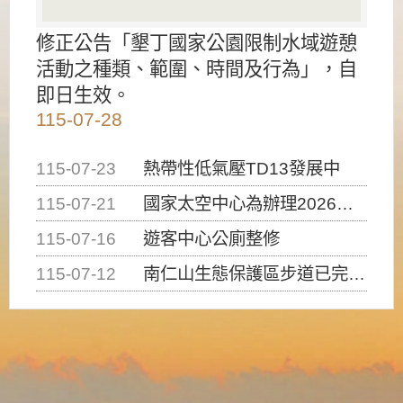
修正公告「墾丁國家公園限制水域遊憩
活動之種類、範圍、時間及行為」，自
即日生效。
115-07-28
115-07-23
熱帶性低氣壓TD13發展中
115-07-21
國家太空中心為辦理2026台灣盃火箭競賽，陸、海、空域警戒及協調相關事宜，因颱風備案事宜
115-07-16
遊客中心公廁整修
115-07-12
南仁山生態保護區步道已完成修復，自115年7月13日（星期一）起恢復開放入園，歡迎民眾依規定申請入園....