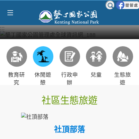
Select Language
▼
跳到主要內容區塊
:::
教育研
休閒遊
行政申
兒童
生態旅
究
憩
辦
遊
社區生態旅遊
社頂部落