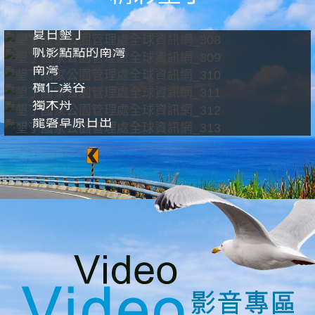
夏日墾丁
帆影點點的南灣
南灣
欖仁溪谷
獨木舟
龍磐草原日出