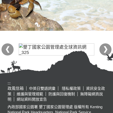
:::
政風信箱
中英日雙語詞彙
隱私權政策
資訊安全政
策
維護與管理規範
防護與回復機制
無障礙網頁說
明
網站資料開放宣告
內政部國家公園署 墾丁國家公園管理處 版權所有 Kenting
National Park Headquarters, National Park Service,